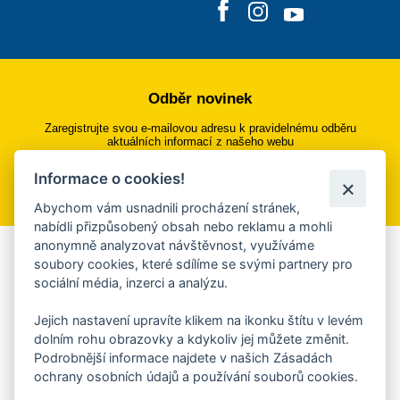
Odběr novinek
Zaregistrujte svou e-mailovou adresu k pravidelnému odběru
aktuálních informací z našeho webu
Informace o cookies!
Přihlásit se k odběru
Abychom vám usnadnili procházení stránek,
nabídli přizpůsobený obsah nebo reklamu a mohli
anonymně analyzovat návštěvnost, využíváme
Aplikace Mobilní rozhlas
soubory cookies, které sdílíme se svými partnery pro
sociální média, inzerci a analýzu.
Chcete dostávat do svého mobilu či mailu upozornění na
blížící se nebezpečí, odstávky, poruchy a výpadky energií,
Jejich nastavení upravíte klikem na ikonku štítu v levém
ankety, pozvánky na kulturní a sportovní akce?
dolním rohu obrazovky a kdykoliv jej můžete změnit.
Více informací o aplikaci
Podrobnější informace najdete v našich Zásadách
ochrany osobních údajů a používání souborů cookies.