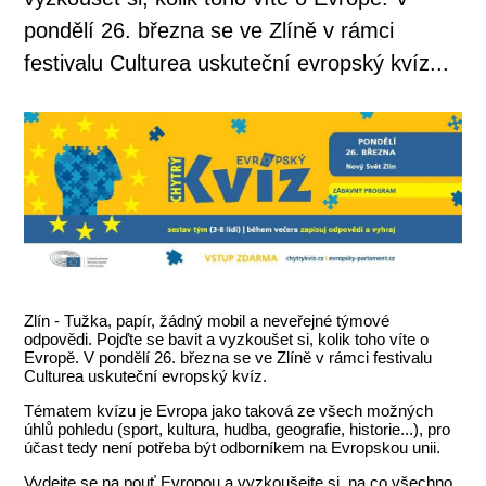
pondělí 26. března se ve Zlíně v rámci
festivalu Culturea uskuteční evropský kvíz...
Zlín - Tužka, papír, žádný mobil a neveřejné týmové
odpovědi. Pojďte se bavit a vyzkoušet si, kolik toho víte o
Evropě. V pondělí 26. března se ve Zlíně v rámci festivalu
Culturea uskuteční evropský kvíz.
Tématem kvízu je Evropa jako taková ze všech možných
úhlů pohledu (sport, kultura, hudba, geografie, historie...), pro
účast tedy není potřeba být odborníkem na Evropskou unii.
Vydejte se na pouť Evropou a vyzkoušejte si, na co všechno