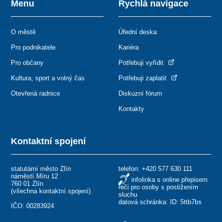
Menu
Rychlá navigace
O městě
Úřední deska
Pro podnikatele
Kariéra
Pro občany
Potřebuji vyřídit
Kultura, sport a volný čas
Potřebuji zaplatit
Otevřená radnice
Diskuzní fórum
Kontakty
Kontaktní spojení
statutární město Zlín
telefon:
+420 577 630 111
náměstí Míru 12
infolinka s online přepisem
760 01 Zlín
řeči pro osoby s postižením
(
všechna kontaktní spojení
)
sluchu
datová schránka: ID: 5ttb7bs
IČO: 00283924