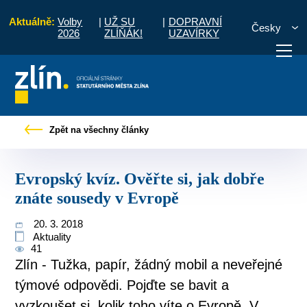
Aktuálně:
Volby
|
UŽ SU
|
DOPRAVNÍ
Česky
2026
ZLÍŇÁK!
UZAVÍRKY
é zprávy
Evropský kvíz. Ověřte si, jak dobře znáte sousedy v Evropě
Zpět na všechny články
otřebuji vyřídit
Potřebuji zaplatit
Diskuzní fór
Evropský kvíz. Ověřte si, jak dobře
znáte sousedy v Evropě
20. 3. 2018
Aktuality
41
Zlín - Tužka, papír, žádný mobil a neveřejné
týmové odpovědi. Pojďte se bavit a
vyzkoušet si, kolik toho víte o Evropě. V