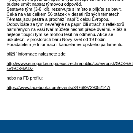
budete umět napsat týmovou odpověď.
Sestavte tým (3-8 lidí), rezervujte si místo a přijďte se bavit.
Čeká na vás celkem 56 otázek v deseti různých tématech.
Témata jsou pestrá a prochází napříč celou Evropou.
Odpovídáte za tým neveřejně na papír, čili strach z reflektorů
namířených na vaši tvář můžete nechat přede dveřmi. Vítěz a
nejlépe tipující tým se mohou těšit na odměnu. Akce se
uskuteční v prostorách baru Nový svět od 19 hodin.
Pořadatelem je Informační kancelář evropského parlamentu.
bližší informace naleznete zde:
http://www.europarl.europa.eu/czechrepublic/cs/evropsk%C3%B
kv%C3%ADz
nebo na FB profilu:
https://www.facebook.com/events/347689729052147/