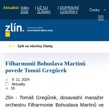
Aktuálně:
Volby
|
UŽ SU
|
DOPRAVNÍ
Česky
2026
ZLÍŇÁK!
UZAVÍRKY
iskové zprávy
Filharmonii Bohuslava Martinů povede Tomáš Gregůrek
Zpět na všechny články
otřebuji vyřídit
Potřebuji zaplatit
Diskuzní fór
Filharmonii Bohuslava Martinů
povede Tomáš Gregůrek
9. 11. 2024
Aktuality
55
Zlín - Tomáš Gregůrek, dosavadní manažer
orchestru Filharmonie Bohuslava Martinů ve