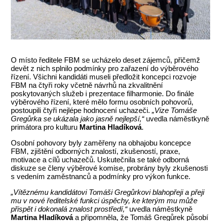
O místo ředitele FBM se ucházelo deset zájemců, přičemž
devět z nich splnilo podmínky pro zařazení do výběrového
řízení. Všichni kandidáti museli předložit koncepci rozvoje
FBM na čtyři roky včetně návrhů na zkvalitnění
poskytovaných služeb i prezentace filharmonie. Do finále
výběrového řízení, které mělo formu osobních pohovorů,
postoupili čtyři nejlépe hodnocení uchazeči.
„Vize Tomáše
Gregůrka se ukázala jako jasně nejlepší,“
uvedla náměstkyně
primátora pro kulturu
Martina Hladíková
.
Osobní pohovory byly zaměřeny na obhajobu koncepce
FBM, zjištění odborných znalostí, zkušeností, praxe,
motivace a cílů uchazečů. Uskutečnila se také odborná
diskuze se členy výběrové komise, probrány byly zkušenosti
s vedením zaměstnanců a podmínky pro výkon funkce.
„Vítěznému kandidátovi Tomáši Gregůrkovi blahopřeji a přeji
mu v nové ředitelské funkci úspěchy, ke kterým mu může
přispět i dokonalá znalost prostředí,“
uvedla náměstkyně
Martina Hladíková
a připomněla, že Tomáš Gregůrek působí