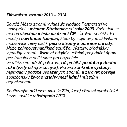
Zlín-město stromů 2013 – 2014
Soutěž Město stromů vyhlašuje Nadace Partnerství ve
spolupráci s
městem Strakonice
od
roku 2006
. Zúčastnit se
mohou
všechna města na území ČR
. Úkolem soutěžících
měst je
navrhnout kampaň
, která by zajímavými aktivitami
motivovala veřejnost k
péči o stromy a ochraně přírody
.
Může zahrnovat například soutěže, výstavy, přednášky,
výsadby stromů, úklidové brigády, veřejná projednání úprav
prostranství a další akce pro obyvatele.
Ve vítězném městě pak kampaň probíhá
po dobu jednoho
roku
(vždy od října do října). Přináší
konkrétní výstupy
,
například v podobě vysazených stromů, a zároveň posiluje
společenský život a
vztahy mezi lidmi
i místními
organizacemi.
Současným držitelem titulu je
Zlín
, který převzal symbolické
žezlo soutěže
v listopadu 2013
.