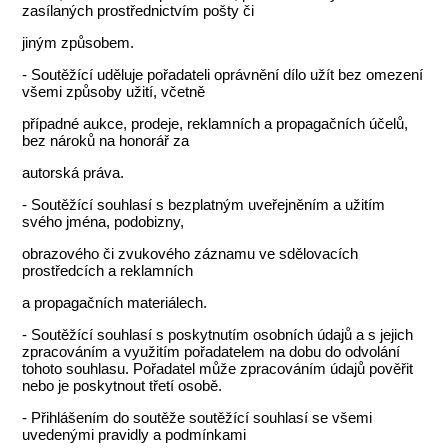
zasílaných prostřednictvím pošty či
jiným způsobem.
- Soutěžící uděluje pořadateli oprávnění dílo užít bez omezení
všemi způsoby užití, včetně
případné aukce, prodeje, reklamních a propagačních účelů,
bez nároků na honorář za
autorská práva.
- Soutěžící souhlasí s bezplatným uveřejněním a užitím
svého jména, podobizny,
obrazového či zvukového záznamu ve sdělovacích
prostředcích a reklamních
a propagačních materiálech.
- Soutěžící souhlasí s poskytnutím osobních údajů a s jejich
zpracováním a využitím pořadatelem na dobu do odvolání
tohoto souhlasu. Pořadatel může zpracováním údajů pověřit
nebo je poskytnout třetí osobě.
- Přihlášením do soutěže soutěžící souhlasí se všemi
uvedenými pravidly a podmínkami