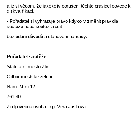
a je si vědom, že jakékoliv porušení těchto pravidel povede k
diskvaliﬁkaci.
- Pořadatel si vyhrazuje právo kdykoliv změnit pravidla
soutěže nebo soutěž zrušit
bez udání důvodů a stanovení náhrady.
Pořadatel soutěže
Statutární město Zlín
Odbor městské zeleně
Nám. Míru 12
761 40
Zodpovědná osoba: Ing. Věra Jašková