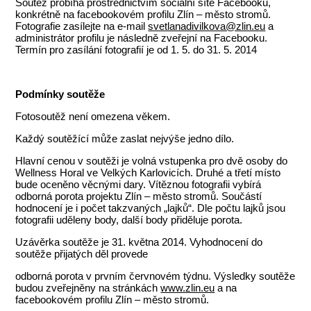
Soutěž probíhá prostřednictvím sociální sítě Facebooku,
konkrétně na facebookovém profilu Zlín – město stromů.
Fotografie zasílejte na e-mail
svetlanadivilkova@zlin.eu
a
administrátor profilu je následně zveřejní na Facebooku.
Termín pro zasílání fotografií je od 1. 5. do 31. 5. 2014
Podmínky soutěže
Fotosoutěž není omezena věkem.
Každý soutěžící může zaslat nejvýše jedno dílo.
Hlavní cenou v soutěži je volná vstupenka pro dvě osoby do
Wellness Horal ve Velkých Karlovicích. Druhé a třetí místo
bude oceněno věcnými dary. Vítěznou fotografii vybírá
odborná porota projektu Zlín – město stromů. Součástí
hodnocení je i počet takzvaných „lajků“. Dle počtu lajků jsou
fotografii uděleny body, další body přiděluje porota.
Uzávěrka soutěže je 31. května 2014. Vyhodnocení do
soutěže přijatých děl provede
odborná porota v prvním červnovém týdnu. Výsledky soutěže
budou zveřejněny na stránkách
www.zlin.eu
a na
facebookovém profilu Zlín – město stromů.