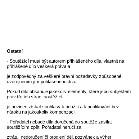
Ostatní
- Soutěžící musí být autorem přihlášeného díla, vlastnit na
přihlášené dílo veškerá práva a
je zodpovědný za veškeré právní požadavky způsobené
uveřejněním jím přihlášeného díla.
Pokud dílo obsahuje jakékoliv elementy, které jsou subjektem
práv třetích stran, soutěžící
je povinen získat souhlasy k použití a k publikování bez
nároku na jakoukoliv kompenzaci.
- Pořadatel nebude díla doručená do soutěže zasílat
soutěžícím zpět. Pořadatel neručí za
ztrátu, nedoručení či prodlení děl, pozvánek a výher