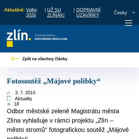
Aktuálně:
Volby
|
UŽ SU
|
DOPRAVNÍ
Česky
2026
ZLÍŇÁK!
UZAVÍRKY
Úvod
Pro občany
Tiskové zprávy
Fotosoutěž „Májové polibky“
Zpět na všechny články
otřebuji vyřídit
Potřebuji zaplatit
Diskuzní fór
Fotosoutěž „Májové polibky“
3. 7. 2014
Aktuality
18
Odbor městské zeleně Magistrátu města
Zlína vyhlašuje v rámci projektu „Zlín –
město stromů“ fotografickou soutěž „Májové
polibky“.