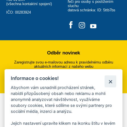
řeči pro osoby s postižením
(
všechna kontaktní spojení
)
sluchu
datová schránka: ID: 5ttb7bs
IČO: 00283924
Odběr novinek
Zaregistrujte svou e-mailovou adresu k pravidelnému odběru
aktuálních informací z našeho webu
Informace o cookies!
Přihlásit se k odběru
Abychom vám usnadnili procházení stránek,
nabídli přizpůsobený obsah nebo reklamu a mohli
anonymně analyzovat návštěvnost, využíváme
Aplikace Mobilní rozhlas
soubory cookies, které sdílíme se svými partnery pro
sociální média, inzerci a analýzu.
Chcete dostávat do svého mobilu či mailu upozornění na
blížící se nebezpečí, odstávky, poruchy a výpadky energií,
Jejich nastavení upravíte klikem na ikonku štítu v levém
ankety, pozvánky na kulturní a sportovní akce?