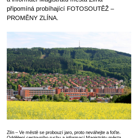
připomíná probíhající FOTOSOUTĚŽ –
PROMĚNY ZLÍNA.
Zlín – Ve městě se probouzí jaro, proto neváhejte a foťte.
Oddělení cestovního ruchu a informací Magistrátu města