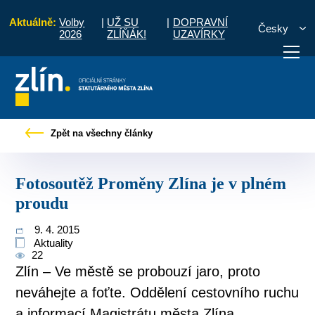
Aktuálně:
Volby
|
UŽ SU
|
DOPRAVNÍ
Česky
2026
ZLÍŇÁK!
UZAVÍRKY
bčany
Tiskové zprávy
Fotosoutěž Proměny Zlína je v plném proudu
Zpět na všechny články
otřebuji vyřídit
Potřebuji zaplatit
Diskuzní fór
Fotosoutěž Proměny Zlína je v plném
proudu
9. 4. 2015
Aktuality
22
Zlín – Ve městě se probouzí jaro, proto
neváhejte a foťte. Oddělení cestovního ruchu
a informací Magistrátu města Zlína