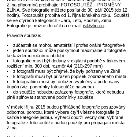
Zlína připomíná probíhající FOTOSOUTĚŽ – PROMĚNY
ZLÍNA. Své fotografie můžete posílat do 30. září 2015 (do 12
hodin). Fotosoutěž probíhá od 1. října loňského roku. Soutěží
se ve čtyřech kategoriích - Jaro, Léto, Podzim, Zima.
Fotografie je možné doručit na e-mail:
is@zlin.eu
.
Pravidla soutěže:
zúčastnit se mohou amatérští i profesionální fotografové
jeden soutěžící může poskytnout maximálně 3 fotografie
ke každému ročnímu období
fotografie musí být dodány v digitální podobě v tiskovém
rozlišení min. 300 dpi, rozměr A4 (210x297 mm)
z fotografií musí být zřejmé, že byly pořízeny ve Zlíně
k fotografii musí být přiřazen popisek zobrazeného místa
k fotografiím musí být doložen vyplněný a podepsaný
kupón (viz. podmínky fotosoutěže na webu)
do soutěže nebudou zařazeny fotografie, které nebudou
plně splňovat stanovené podmínky soutěže
V měsíci říjnu 2015 budou přihlášené fotografie posuzovány
odbornou porotou, která vybere čtyři vítězné fotografie (z
každé kategorie jednu). Výherci obdrží věcný dar. Vybrané
fotografie z fotosoutěže budou použity pro propagaci města
Zlína.