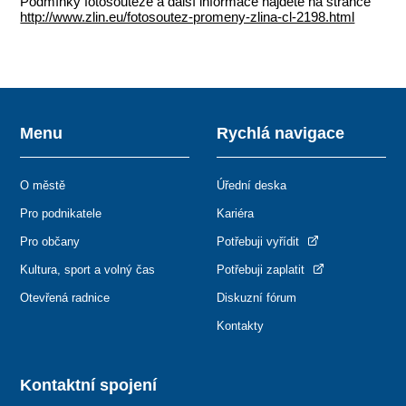
Podmínky fotosoutěže a další informace najdete na stránce
http://www.zlin.eu/fotosoutez-promeny-zlina-cl-2198.html
Menu
Rychlá navigace
O městě
Úřední deska
Pro podnikatele
Kariéra
Pro občany
Potřebuji vyřídit
Kultura, sport a volný čas
Potřebuji zaplatit
Otevřená radnice
Diskuzní fórum
Kontakty
Kontaktní spojení