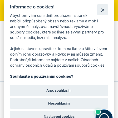
Informace o cookies!
Přihlásit se k odběru
Abychom vám usnadnili procházení stránek,
nabídli přizpůsobený obsah nebo reklamu a mohli
anonymně analyzovat návštěvnost, využíváme
Aplikace Mobilní rozhlas
soubory cookies, které sdílíme se svými partnery pro
sociální média, inzerci a analýzu.
Chcete dostávat do svého mobilu či mailu upozornění na
blížící se nebezpečí, odstávky, poruchy a výpadky energií,
Jejich nastavení upravíte klikem na ikonku štítu v levém
ankety, pozvánky na kulturní a sportovní akce?
dolním rohu obrazovky a kdykoliv jej můžete změnit.
Více informací o aplikaci
Podrobnější informace najdete v našich Zásadách
ochrany osobních údajů a používání souborů cookies.
Souhlasíte s používáním cookies?
© 2026 Magistrát města Zlína
Prohlášení o používání cookies
Ano, souhlasím
všechna práva vyhrazena
Ochrana osobních údajů
Prohlášení o přístupnosti
Podněty k webovým stránkám
Kontakt:
webmaster@zlin.eu
Nesouhlasím
Nastavení cookies