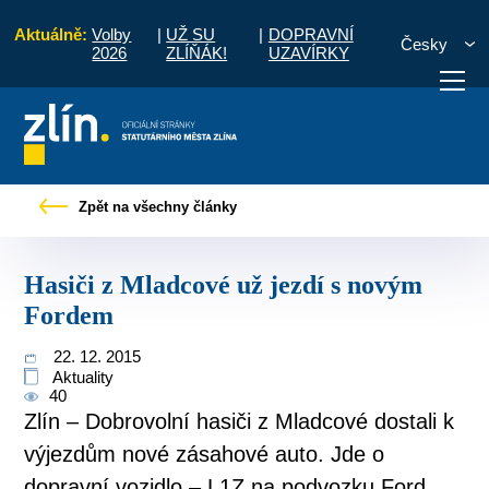
Aktuálně:
Volby
|
UŽ SU
|
DOPRAVNÍ
Česky
2026
ZLÍŇÁK!
UZAVÍRKY
bčany
Tiskové zprávy
Hasiči z Mladcové už jezdí s novým Fordem
Zpět na všechny články
otřebuji vyřídit
Potřebuji zaplatit
Diskuzní fór
Hasiči z Mladcové už jezdí s novým
Fordem
22. 12. 2015
Aktuality
40
Zlín – Dobrovolní hasiči z Mladcové dostali k
výjezdům nové zásahové auto. Jde o
dopravní vozidlo – L1Z na podvozku Ford