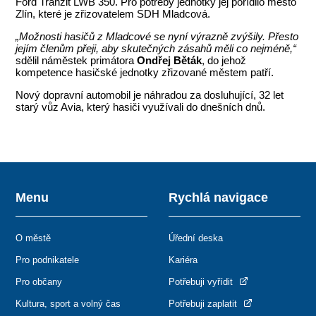
Ford Tranzit LWB 350. Pro potřeby jednotky jej pořídilo město
Zlín, které je zřizovatelem SDH Mladcová.
„Možnosti hasičů z Mladcové se nyní výrazně zvýšily. Přesto
jejím členům přeji, aby skutečných zásahů měli co nejméně,“
sdělil náměstek primátora
Ondřej Běták
, do jehož
kompetence hasičské jednotky zřizované městem patří.
Nový dopravní automobil je náhradou za dosluhující, 32 let
starý vůz Avia, který hasiči využívali do dnešních dnů.
Menu
Rychlá navigace
O městě
Úřední deska
Pro podnikatele
Kariéra
Pro občany
Potřebuji vyřídit
Kultura, sport a volný čas
Potřebuji zaplatit