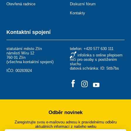
Otevřená radnice
Diskuzní fórum
Kontakty
Kontaktní spojení
statutární město Zlín
telefon:
+420 577 630 111
náměstí Míru 12
infolinka s online přepisem
760 01 Zlín
řeči pro osoby s postižením
(
všechna kontaktní spojení
)
sluchu
datová schránka: ID: 5ttb7bs
IČO: 00283924
Odběr novinek
Zaregistrujte svou e-mailovou adresu k pravidelnému odběru
aktuálních informací z našeho webu