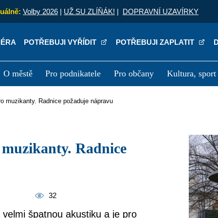
uálně:
Volby 2026
|
UŽ SU ZLÍŇÁK!
|
DOPRAVNÍ UZAVÍRKY
IÉRA
POTŘEBUJI VYŘÍDIT
POTŘEBUJI ZAPLATIT
O městě
Pro podnikatele
Pro občany
Kultura, sport
a
Kariéra
P
pro muzikanty. Radnice požaduje nápravu
32
velmi špatnou akustiku a je pro