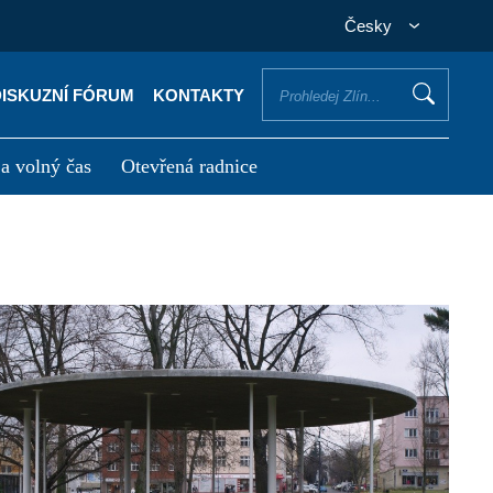
Česky
DISKUZNÍ FÓRUM
KONTAKTY
 a volný čas
Otevřená radnice
otřebuji vyřídit
Potřebuji zaplatit