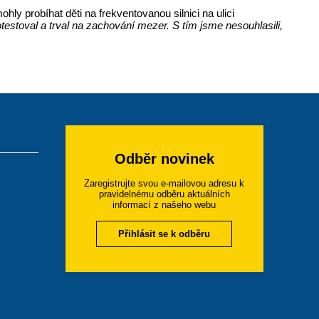
ohly probíhat děti na frekventovanou silnici na ulici
rotestoval a trval na zachování mezer. S tím jsme nesouhlasili,
Odběr novinek
Zaregistrujte svou e-mailovou adresu k
pravidelnému odběru aktuálních
informací z našeho webu
Přihlásit se k odběru