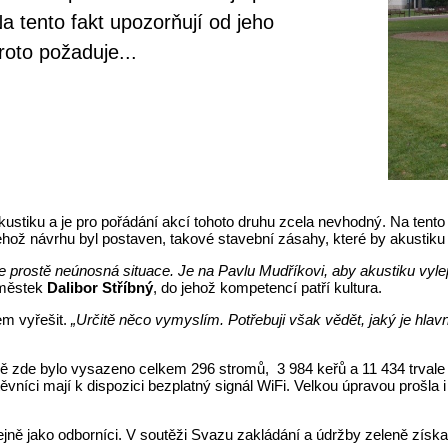
a tento fakt upozorňují od jeho
roto požaduje...
iku a je pro pořádání akcí tohoto druhu zcela nevhodný. Na tento fak
ehož návrhu byl postaven, takové stavební zásahy, které by akustiku 
e prostě neúnosná situace. Je na Pavlu Mudříkovi, aby akustiku vylep
áměstek
Dalibor Stříbný
, do jehož kompetencí patří kultura.
em vyřešit.
„Určitě něco vymyslím. Potřebuji však vědět, jaký je hlav
de bylo vysazeno celkem 296 stromů, 3 984 keřů a 11 434 trvale ro
vníci mají k dispozici bezplatný signál WiFi. Velkou úpravou prošla i p
ně jako odborníci. V soutěži Svazu zakládání a údržby zeleně získal