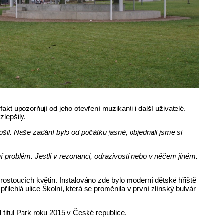
t upozorňují od jeho otevření muzikanti i další uživatelé.
zlepšily.
šil. Naše zadání bylo od počátku jasné, objednali jsme si
ní problém. Jestli v rezonanci, odrazivosti nebo v něčem jiném.
stoucích květin. Instalováno zde bylo moderní dětské hřiště,
řilehlá ulice Školní, která se proměnila v první zlínský bulvár
 titul Park roku 2015 v České republice.