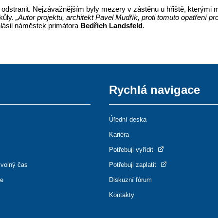
ilo odstranit. Nejzávažnějším byly mezery v zástěnu u hřiště, kterými m
kůly.
„Autor projektu, architekt Pavel Mudřík, proti tomuto opatření p
lásil náměstek primátora
Bedřich Landsfeld
.
Rychlá navigace
Úřední deska
Kariéra
Potřebuji vyřídit
 volný čas
Potřebuji zaplatit
ce
Diskuzní fórum
Kontakty