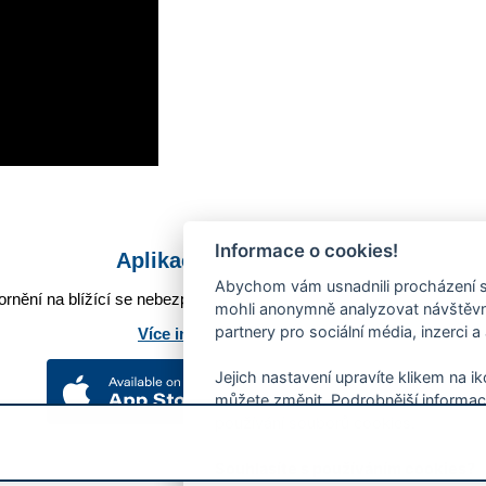
Informace o cookies!
Aplikace Mobilní rozhlas
Abychom vám usnadnili procházení s
rnění na blížící se nebezpečí, odstávky, poruchy a výpadky energií,
mohli anonymně analyzovat návštěvno
partnery pro sociální média, inzerci a
Více informací o aplikaci
Jejich nastavení upravíte klikem na i
můžete změnit. Podrobnější informac
používání souborů cookies.
Souhlasíte s používáním cookies?