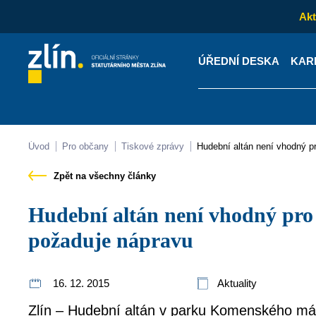
Akt
ÚŘEDNÍ DESKA
KAR
Kontakty
Úřední desk
Úvod
Pro občany
Tiskové zprávy
Hudební altán není vhodný 
Zpět na všechny články
Hudební altán není vhodný pro muzikanty. Radnice
požaduje nápravu
16. 12. 2015
Aktuality
Zlín – Hudební altán v parku Komenského má 