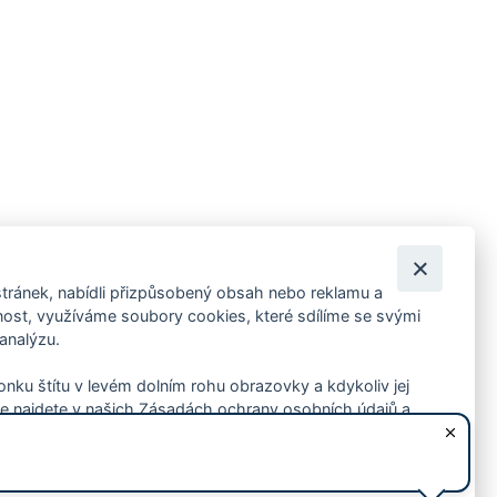
tránek, nabídli přizpůsobený obsah nebo reklamu a
 ankety, pozvánky na kulturní a sportovní akce?
st, využíváme soubory cookies, které sdílíme se svými
 analýzu.
konku štítu v levém dolním rohu obrazovky a kdykoliv jej
e najdete v našich Zásadách ochrany osobních údajů a