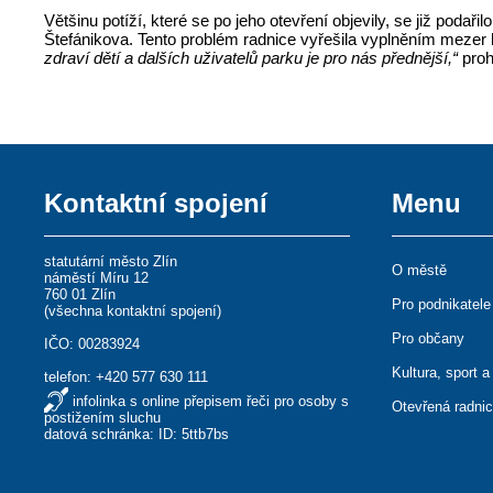
Většinu potíží, které se po jeho otevření objevily, se již podař
Štefánikova. Tento problém radnice vyřešila vyplněním mezer 
zdraví dětí a dalších uživatelů parku je pro nás přednější,“
proh
Kontaktní spojení
Menu
statutární město Zlín
O městě
náměstí Míru 12
760 01 Zlín
Pro podnikatele
(
všechna kontaktní spojení
)
Pro občany
IČO: 00283924
Kultura, sport a
telefon:
+420 577 630 111
infolinka s online přepisem řeči pro osoby s
Otevřená radni
postižením sluchu
datová schránka: ID: 5ttb7bs