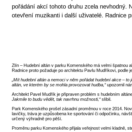
pořádání akcí tohoto druhu zcela nevhodný. N
otevření muzikanti i další uživatelé. Radnice p
Zlín – Hudební altán v parku Komenského má velmi špatnou akust
Radnice proto požaduje po architektu Pavlu Mudříkovi, podle j
„Mít hudební altán a nemoci v něm pořádat hudební akce – to j
altán, ve kterém by se mohla provozovat hudba,“
upozornil n
Architekt Pavel Mudřík je připraven problém s hudebním altán
Jakmile to budu vědět, tak navrhnu možnosti,“
slíbil.
Park Komenského prošel zásadní proměnou v roce 2014. Nově z
lavičky, tráva je uzpůsobena ke sportování či odpočinku, návště
určený výhradně pro pěší.
Proměnu parku Komenského přijala veřejnost velmi kladně, stej