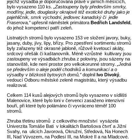
jejichž výsadba je doporučována právě v jarních měsících,
bylo vysazeno 110 ks.
„Zastoupeny byly především smrky,
modříny, jedle, douglasky okrajově též exotické druhy jako je
pajehličník, smrk východní, jedlovec kanadský či jedle
Fraserova,“
upřesnil náměstek primátora
Bedřich Landsfeld
,
do jehož kompetencí patří zeleň.
Listnatých stromů bylo vysazeno 153 ve složení javory, buky,
jasany, duby, jívy, lípy, břízy. Pro zpestření sortimentu stromů
byly zařazeny též okrasné jabloně, růžově kvetoucí akáty,
srdcový ořešák či kaštanovník. Méně vzrůstné kultivary jsou
zastoupeny ve výsadbách zhruba z poloviny, jsou sázeny na
stanoviště, kde není prostor pro velkokorunné stromy.
„Jedná
se především o aleje podél chodníků a komunikací a o
výsadby v blízkosti bytových domů,“
doplnil
Ivo Divoký
,
vedoucí Odboru městské zeleně magistrátu, který výsadbu
realizoval.
Celkem 114 kusů alejových stromů bylo vysazeno v sídlišti
Malenovice, které bylo loni v červenci zasaženo intenzivní
bouří, při které bylo polámáno či vyvráceno téměř 100
stromů.
Zhruba třetinu stromů z celkového množství vysázela
Univerzita Tomáše Bati v lokalitách Bartošova čtvrť a Jižní
Svahy, na ulicích Javorová, Okružní, Středová, Na Honech
III, Nad Vývozem, na Podlesí III, na Mokré II a na Mladcové.