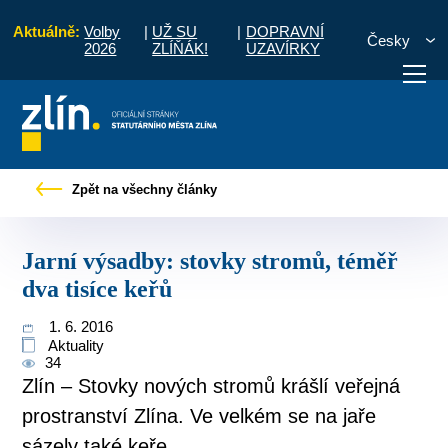
Aktuálně:
Volby
|
UŽ SU
|
DOPRAVNÍ
Česky
2026
ZLÍŇÁK!
UZAVÍRKY
Tiskové zprávy
Jarní výsadby: stovky stromů, téměř dva tisíce keřů
Zpět na všechny články
otřebuji vyřídit
Potřebuji zaplatit
Diskuzní fór
Jarní výsadby: stovky stromů, téměř
dva tisíce keřů
1. 6. 2016
Aktuality
34
Zlín – Stovky nových stromů krášlí veřejná
prostranství Zlína. Ve velkém se na jaře
sázely také keře.