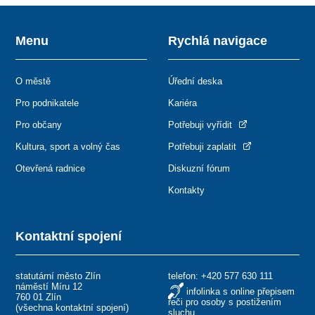
Menu
Rychlá navigace
O městě
Úřední deska
Pro podnikatele
Kariéra
Pro občany
Potřebuji vyřídit
Kultura, sport a volný čas
Potřebuji zaplatit
Otevřená radnice
Diskuzní fórum
Kontakty
Kontaktní spojení
statutární město Zlín
telefon:
+420 577 630 111
náměstí Míru 12
infolinka s online přepisem
760 01 Zlín
řeči pro osoby s postižením
(
všechna kontaktní spojení
)
sluchu