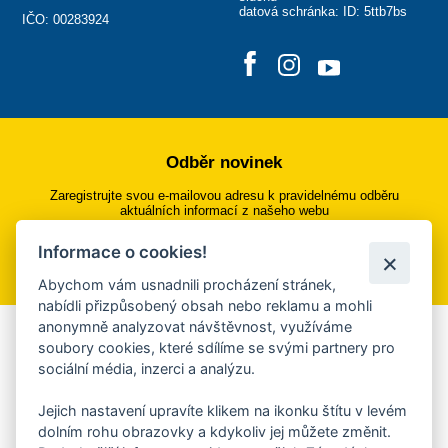
datová schránka: ID: 5ttb7bs
IČO: 00283924
Odběr novinek
Zaregistrujte svou e-mailovou adresu k pravidelnému odběru
aktuálních informací z našeho webu
Informace o cookies!
Přihlásit se k odběru
Abychom vám usnadnili procházení stránek,
nabídli přizpůsobený obsah nebo reklamu a mohli
anonymně analyzovat návštěvnost, využíváme
Aplikace Mobilní rozhlas
soubory cookies, které sdílíme se svými partnery pro
sociální média, inzerci a analýzu.
Chcete dostávat do svého mobilu či mailu upozornění na
blížící se nebezpečí, odstávky, poruchy a výpadky energií,
Jejich nastavení upravíte klikem na ikonku štítu v levém
ankety, pozvánky na kulturní a sportovní akce?
dolním rohu obrazovky a kdykoliv jej můžete změnit.
Více informací o aplikaci