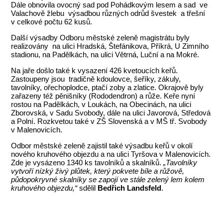
Dále obnovila ovocný sad pod Pohádkovým lesem a sad ve
Valachově žlebu výsadbou různých odrůd švestek a třešní
v celkové počtu 62 kusů.
Další výsadby Odboru městské zeleně magistrátu byly
realizovány na ulici Hradská, Štefánikova, Příkrá, U Zimního
stadionu, na Padělkách, na ulici Větrná, Luční a na Mokré.
Na jaře došlo také k vysazení 426 kvetoucích keřů.
Zastoupeny jsou tradičně kdoulovce, šeříky, zákuly,
tavolníky, ořechoplodce, ptačí zoby a zlatice. Okrajově byly
zařazeny též pěnišníky (Rododendron) a růže. Keře nyní
rostou na Padělkách, v Loukách, na Obecinách, na ulici
Zborovská, v Sadu Svobody, dále na ulici Javorová, Středová
a Polní. Rozkvetou také v ZŠ Slovenská a v MŠ tř. Svobody
v Malenovicích.
Odbor městské zeleně zajistil také výsadbu keřů v okolí
nového kruhového objezdu a na ulici Tyršova v Malenovicích.
Zde je vysázeno 1340 ks tavolníků a skalníků.
„Tavolníky
vytvoří nízký živý plůtek, který pokvete bíle a růžově,
půdopokryvné skalníky se zapojí ve stále zelený lem kolem
kruhového objezdu,“
sdělil
Bedřich Landsfeld
.