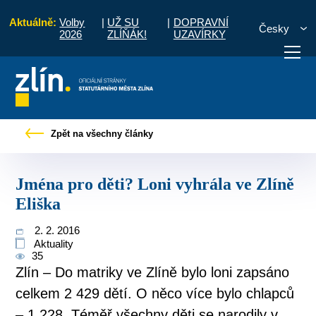
Aktuálně:
Volby
|
UŽ SU
|
DOPRAVNÍ
Česky
2026
ZLÍŇÁK!
UZAVÍRKY
občany
Tiskové zprávy
Jména pro děti? Loni vyhrála ve Zlíně Eliška
Zpět na všechny články
otřebuji vyřídit
Potřebuji zaplatit
Diskuzní fór
Jména pro děti? Loni vyhrála ve Zlíně
Eliška
2. 2. 2016
Aktuality
35
Zlín – Do matriky ve Zlíně bylo loni zapsáno
celkem 2 429 dětí. O něco více bylo chlapců
– 1 228. Téměř všechny děti se narodily v