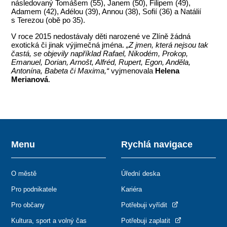
následovaný Tomášem (55), Janem (50), Filipem (49),
Adamem (42), Adélou (39), Annou (38), Sofií (36) a Natálií
s Terezou (obě po 35).
V roce 2015 nedostávaly děti narozené ve Zlíně žádná
exotická či jinak výjimečná jména.
„Z jmen, která nejsou tak
častá, se objevily například Rafael, Nikodém, Prokop,
Emanuel, Dorian, Arnošt, Alfréd, Rupert, Egon, Anděla,
Antonína, Babeta či Maxima,“
vyjmenovala
Helena
Merianová
.
Menu
Rychlá navigace
O městě
Úřední deska
Pro podnikatele
Kariéra
Pro občany
Potřebuji vyřídit
Kultura, sport a volný čas
Potřebuji zaplatit