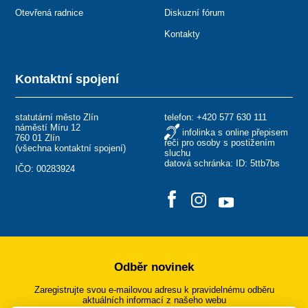
Otevřená radnice
Diskuzní fórum
Kontakty
Kontaktní spojení
statutární město Zlín
telefon:
+420 577 630 111
náměstí Míru 12
infolinka s online přepisem
760 01 Zlín
řeči pro osoby s postižením
(
všechna kontaktní spojení
)
sluchu
datová schránka: ID: 5ttb7bs
IČO: 00283924
Odběr novinek
Zaregistrujte svou e-mailovou adresu k pravidelnému odběru
aktuálních informací z našeho webu