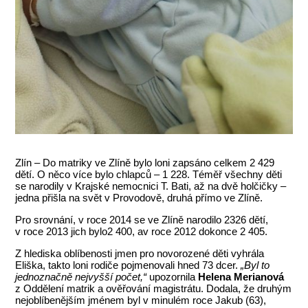
Zlín – Do matriky ve Zlíně bylo loni zapsáno celkem 2 429
dětí. O něco více bylo chlapců – 1 228. Téměř všechny děti
se narodily v Krajské nemocnici T. Bati, až na dvě holčičky –
jedna přišla na svět v Provodově, druhá přímo ve Zlíně.
Pro srovnání, v roce 2014 se ve Zlíně narodilo 2326 dětí,
v roce 2013 jich bylo2 400, av roce 2012 dokonce 2 405.
Z hlediska oblíbenosti jmen pro novorozené děti vyhrála
Eliška, takto loni rodiče pojmenovali hned 73 dcer.
„Byl to
jednoznačně nejvyšší počet,“
upozornila
Helena Merianová
z Oddělení matrik a ověřování magistrátu. Dodala, že druhým
nejoblíbenějším jménem byl v minulém roce Jakub (63),