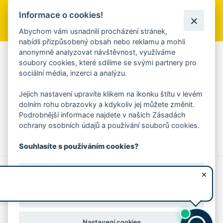
Informace o cookies!
Přihlásit se k odběru
Abychom vám usnadnili procházení stránek,
nabídli přizpůsobený obsah nebo reklamu a mohli
anonymně analyzovat návštěvnost, využíváme
Aplikace Mobilní rozhlas
soubory cookies, které sdílíme se svými partnery pro
sociální média, inzerci a analýzu.
Chcete dostávat do svého mobilu či mailu upozornění na
blížící se nebezpečí, odstávky, poruchy a výpadky energií,
Jejich nastavení upravíte klikem na ikonku štítu v levém
ankety, pozvánky na kulturní a sportovní akce?
dolním rohu obrazovky a kdykoliv jej můžete změnit.
Více informací o aplikaci
Podrobnější informace najdete v našich Zásadách
ochrany osobních údajů a používání souborů cookies.
Souhlasíte s používáním cookies?
© 2026 Magistrát města Zlína
Prohlášení o používání cookies
Ano, souhlasím
všechna práva vyhrazena
Ochrana osobních údajů
Prohlášení o přístupnosti
Podněty k webovým stránkám
Kontakt:
webmaster@zlin.eu
Nesouhlasím
Nastavení cookies