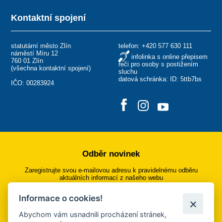
Kontaktní spojení
statutární město Zlín
telefon:
+420 577 630 111
náměstí Míru 12
infolinka s online přepisem
760 01 Zlín
řeči pro osoby s postižením
(
všechna kontaktní spojení
)
sluchu
datová schránka: ID: 5ttb7bs
IČO: 00283924
Odběr novinek
Zaregistrujte svou e-mailovou adresu k pravidelnému odběru
aktuálních informací z našeho webu
Informace o cookies!
Přihlásit se k odběru
Abychom vám usnadnili procházení stránek,