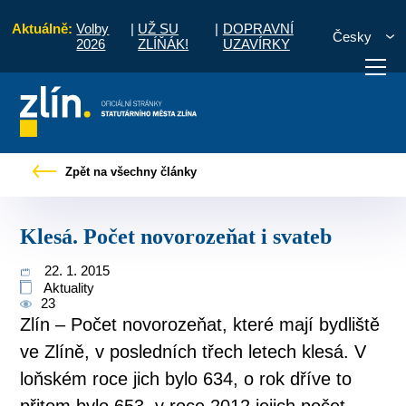
Aktuálně:
Volby
|
UŽ SU
|
DOPRAVNÍ
Česky
2026
ZLÍŇÁK!
UZAVÍRKY
d
Pro občany
Tiskové zprávy
Klesá. Počet novorozeňat i svateb
Zpět na všechny články
otřebuji vyřídit
Potřebuji zaplatit
Diskuzní fór
Klesá. Počet novorozeňat i svateb
22. 1. 2015
Aktuality
23
Zlín – Počet novorozeňat, které mají bydliště
ve Zlíně, v posledních třech letech klesá. V
loňském roce jich bylo 634, o rok dříve to
přitom bylo 653, v roce 2012 jejich počet