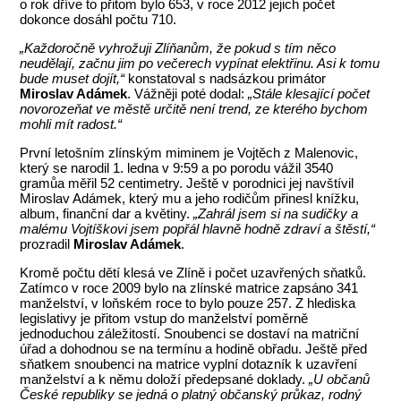
o rok dříve to přitom bylo 653, v roce 2012 jejich počet
dokonce dosáhl počtu 710.
„Každoročně vyhrožuji Zlíňanům, že pokud s tím něco
neudělají, začnu jim po večerech vypínat elektřinu. Asi k tomu
bude muset dojít,“
konstatoval s nadsázkou primátor
Miroslav Adámek
. Vážněji poté dodal:
„Stále klesající počet
novorozeňat ve městě určitě není trend, ze kterého bychom
mohli mít radost.“
První letošním zlínským miminem je Vojtěch z Malenovic,
který se narodil 1. ledna v 9:59 a po porodu vážil 3540
gramůa měřil 52 centimetry. Ještě v porodnici jej navštívil
Miroslav Adámek, který mu a jeho rodičům přinesl knížku,
album, finanční dar a květiny.
„Zahrál jsem si na sudičky a
malému Vojtíškovi jsem popřál hlavně hodně zdraví a štěstí,“
prozradil
Miroslav Adámek
.
Kromě počtu dětí klesá ve Zlíně i počet uzavřených sňatků.
Zatímco v roce 2009 bylo na zlínské matrice zapsáno 341
manželství, v loňském roce to bylo pouze 257. Z hlediska
legislativy je přitom vstup do manželství poměrně
jednoduchou záležitostí. Snoubenci se dostaví na matriční
úřad a dohodnou se na termínu a hodině obřadu. Ještě před
sňatkem snoubenci na matrice vyplní dotazník k uzavření
manželství a k němu doloží předepsané doklady.
„U občanů
České republiky se jedná o platný občanský průkaz, rodný