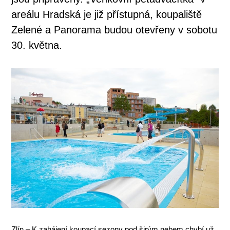
areálu Hradská je již přístupná, koupaliště
Zelené a Panorama budou otevřeny v sobotu
30. května.
Zlín – K zahájení koupací sezony pod širým nebem chybí už