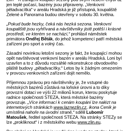
jen teplé počasí, bazény jsou připraveny. „Venkovní
pětadvacítka“ v areálu Hradská je již přístupná, koupaliště
Zelené a Panorama budou otevřeny v sobotu 30. května.
„Pokud bude hezky, čeká nás hezká sezona. Venkovní
koupaliště jsou vyhřívaná a návštěvníky jistě potěší i krásné
prostředí, ve kterém se nachází,“
prohlásil náměstek
primátora
Ondřej Běták
, do jehož kompetencí patří městská
zařízení pro sport a volný čas.
Zásadní novinkou letošní sezony je fakt, že koupající mohou
opět navštěvovat venkovní bazén v areálu Hradská. Loni byl
uzavřen a to z důvodu rozsáhlé rekonstrukce obvodového
pláště budovy „pětadvacítky.“ Letos by k žádným omezením
v provozu venkovních zařízení dojít nemělo.
Příjemnou zprávou pro návštěvníky je, že vstupné do
městských bazénů zůstává na loňské úrovni a to díky
provozní dotaci ve výši 22 milionů korun, kterou poskytuje
radnice společnosti STEZA, která městské bazény
provozuje.
„Více informací k cenám koupání lze nalézt na
internetových stránkách
www.laznezlin.cz
, ikona Ceník je
umístěná nahoře na úvodní straně,“
sdělil
Lubomír
Matoušek
, ředitel společnosti STEZA. Na stránky STEZy se
lze „prokliknout“ i z městského webu
www.zlin.eu
.