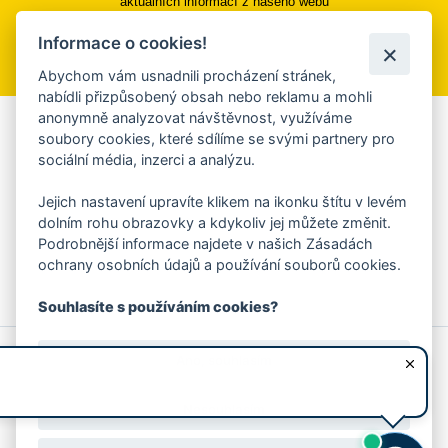
aktuálních informací z našeho webu
Informace o cookies!
Přihlásit se k odběru
Abychom vám usnadnili procházení stránek,
nabídli přizpůsobený obsah nebo reklamu a mohli
anonymně analyzovat návštěvnost, využíváme
Aplikace Mobilní rozhlas
soubory cookies, které sdílíme se svými partnery pro
sociální média, inzerci a analýzu.
Chcete dostávat do svého mobilu či mailu upozornění na
blížící se nebezpečí, odstávky, poruchy a výpadky energií,
Jejich nastavení upravíte klikem na ikonku štítu v levém
ankety, pozvánky na kulturní a sportovní akce?
dolním rohu obrazovky a kdykoliv jej můžete změnit.
Více informací o aplikaci
Podrobnější informace najdete v našich Zásadách
ochrany osobních údajů a používání souborů cookies.
Souhlasíte s používáním cookies?
© 2026 Magistrát města Zlína
Prohlášení o používání cookies
Ano, souhlasím
všechna práva vyhrazena
Ochrana osobních údajů
Prohlášení o přístupnosti
Podněty k webovým stránkám
Kontakt:
webmaster@zlin.eu
Nesouhlasím