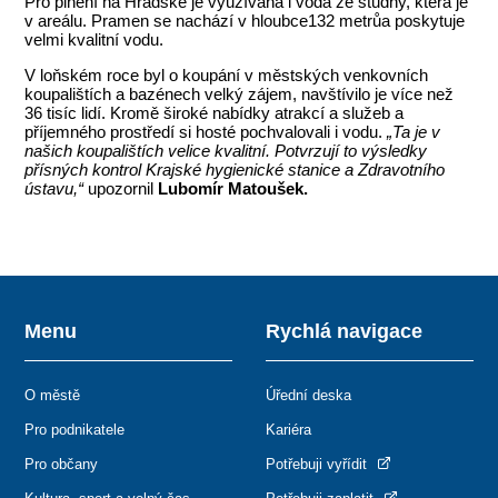
Pro plnění na Hradské je využívána i voda ze studny, která je
v areálu. Pramen se nachází v hloubce132 metrůa poskytuje
velmi kvalitní vodu.
V loňském roce byl o koupání v městských venkovních
koupalištích a bazénech velký zájem, navštívilo je více než
36 tisíc lidí. Kromě široké nabídky atrakcí a služeb a
příjemného prostředí si hosté pochvalovali i vodu.
„Ta je v
našich koupalištích velice kvalitní. Potvrzují to
výsledky
přísných kontrol Krajské hygienické stanice a Zdravotního
ústavu,“
upozornil
Lubomír Matoušek.
Menu
Rychlá navigace
O městě
Úřední deska
Pro podnikatele
Kariéra
Pro občany
Potřebuji vyřídit