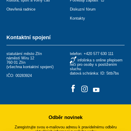
Kultura, sport a volný čas
Potřebuji zaplatit
Otevřená radnice
Diskuzní fórum
Kontakty
Kontaktní spojení
statutární město Zlín
telefon:
+420 577 630 111
náměstí Míru 12
infolinka s online přepisem
760 01 Zlín
řeči pro osoby s postižením
(
všechna kontaktní spojení
)
sluchu
datová schránka: ID: 5ttb7bs
IČO: 00283924
Odběr novinek
Zaregistrujte svou e-mailovou adresu k pravidelnému odběru