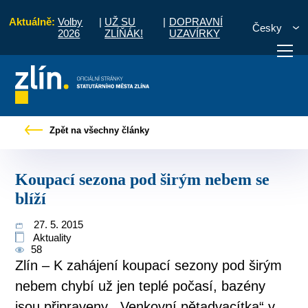
Aktuálně:
Volby
|
UŽ SU
|
DOPRAVNÍ
Česky
2026
ZLÍŇÁK!
UZAVÍRKY
o občany
Tiskové zprávy
Koupací sezona pod širým nebem se blíží
Zpět na všechny články
otřebuji vyřídit
Potřebuji zaplatit
Diskuzní fór
Koupací sezona pod širým nebem se
blíží
27. 5. 2015
Aktuality
58
Zlín – K zahájení koupací sezony pod širým
nebem chybí už jen teplé počasí, bazény
jsou připraveny. „Venkovní pětadvacítka“ v