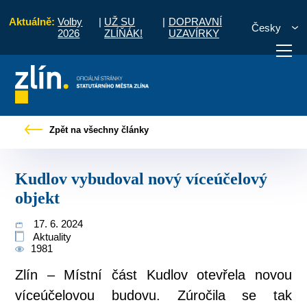
Aktuálně:
Volby
|
UŽ SU
|
DOPRAVNÍ
Česky
2026
ZLÍŇÁK!
UZAVÍRKY
 občany
Tiskové zprávy
Kudlov vybudoval nový víceúčelový objekt
Zpět na všechny články
otřebuji vyřídit
Potřebuji zaplatit
Diskuzní fór
Kudlov vybudoval nový víceúčelový
objekt
17. 6. 2024
Aktuality
1981
Zlín – Místní část Kudlov otevřela novou
víceúčelovou budovu. Zúročila se tak