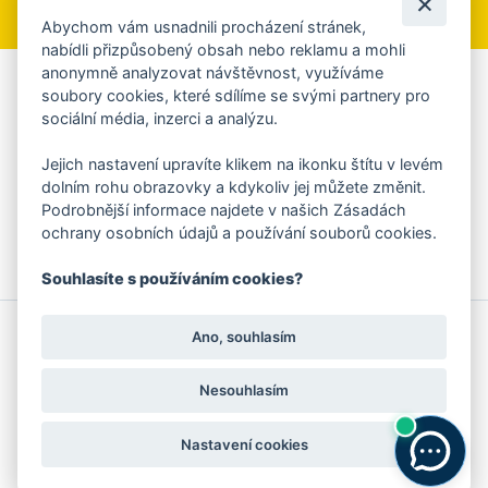
Abychom vám usnadnili procházení stránek,
nabídli přizpůsobený obsah nebo reklamu a mohli
anonymně analyzovat návštěvnost, využíváme
Aplikace Mobilní rozhlas
soubory cookies, které sdílíme se svými partnery pro
sociální média, inzerci a analýzu.
Chcete dostávat do svého mobilu či mailu upozornění na
blížící se nebezpečí, odstávky, poruchy a výpadky energií,
Jejich nastavení upravíte klikem na ikonku štítu v levém
ankety, pozvánky na kulturní a sportovní akce?
dolním rohu obrazovky a kdykoliv jej můžete změnit.
Více informací o aplikaci
Podrobnější informace najdete v našich Zásadách
ochrany osobních údajů a používání souborů cookies.
Souhlasíte s používáním cookies?
© 2026 Magistrát města Zlína
Prohlášení o používání cookies
Ano, souhlasím
všechna práva vyhrazena
Ochrana osobních údajů
Prohlášení o přístupnosti
Podněty k webovým stránkám
Kontakt:
webmaster@zlin.eu
Nesouhlasím
Nastavení cookies