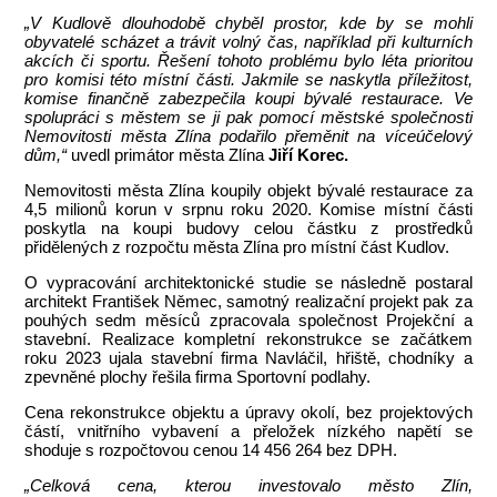
„V Kudlově dlouhodobě chyběl prostor, kde by se mohli
obyvatelé scházet a trávit volný čas, například při kulturních
akcích či sportu. Řešení tohoto problému bylo léta prioritou
pro komisi této místní části
. Jakmile se naskytla příležitost,
komise finančně zabezpečila koupi bývalé restaurace. Ve
spolupráci s městem se ji pak pomocí městské společnosti
Nemovitosti města Zlína podařilo přeměnit na víceúčelový
dům,“
uvedl primátor města Zlína
Jiří Korec.
Nemovitosti města Zlína koupily objekt bývalé restaurace za
4,5 milionů korun v srpnu roku 2020. Komise místní části
poskytla na koupi budovy celou částku z prostředků
přidělených z rozpočtu města Zlína pro místní část Kudlov.
O vypracování architektonické studie se následně postaral
architekt František Němec, samotný realizační projekt pak za
pouhých sedm měsíců zpracovala společnost Projekční a
stavební. Realizace kompletní rekonstrukce se začátkem
roku 2023 ujala stavební firma Navláčil, hřiště, chodníky a
zpevněné plochy řešila firma Sportovní podlahy.
Cena rekonstrukce objektu a úpravy okolí, bez projektových
částí, vnitřního vybavení a přeložek nízkého napětí se
shoduje s rozpočtovou cenou 14 456 264 bez DPH.
„Celková cena, kterou investovalo město Zlín,