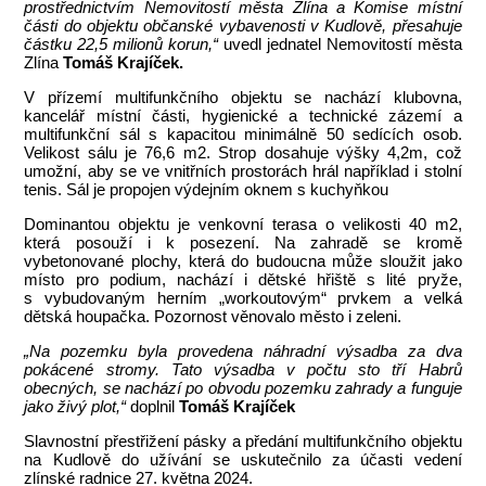
prostřednictvím Nemovitostí města Zlína a Komise místní
části do objektu občanské vybavenosti v Kudlově, přesahuje
částku 22,5 milionů korun,“
uvedl jednatel Nemovitostí města
Zlína
Tomáš Krajíček.
V přízemí multifunkčního objektu se nachází klubovna,
kancelář místní části, hygienické a technické zázemí a
multifunkční sál s kapacitou minimálně 50 sedících osob.
Velikost sálu je 76,6 m2. Strop dosahuje výšky 4,2m, což
umožní, aby se ve vnitřních prostorách hrál například i stolní
tenis. Sál je propojen výdejním oknem s kuchyňkou
Dominantou objektu je venkovní terasa o velikosti 40 m2,
která posouží i k posezení. Na zahradě se kromě
vybetonované plochy, která do budoucna může sloužit jako
místo pro podium, nachází i dětské hřiště s lité pryže,
s vybudovaným herním „workoutovým“ prvkem a velká
dětská houpačka. Pozornost věnovalo město i zeleni.
„Na pozemku byla provedena náhradní výsadba za dva
pokácené stromy. Tato výsadba v počtu sto tří Habrů
obecných, se nachází po obvodu pozemku zahrady a funguje
jako živý plot,“
doplnil
Tomáš Krajíček
Slavnostní přestřižení pásky a předání multifunkčního objektu
na Kudlově do užívání se uskutečnilo za účasti vedení
zlínské radnice 27. května 2024.