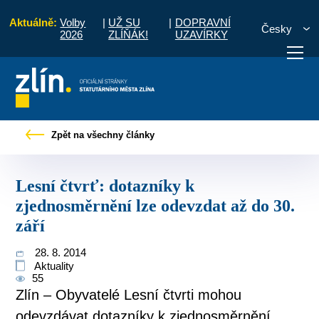
Aktuálně:
Volby
|
UŽ SU
|
DOPRAVNÍ
Česky
2026
ZLÍŇÁK!
UZAVÍRKY
Lesní čtvrť: dotazníky k zjednosměrnění lze odevzdat až do 30. září
Zpět na všechny články
otřebuji vyřídit
Potřebuji zaplatit
Diskuzní fór
Lesní čtvrť: dotazníky k
zjednosměrnění lze odevzdat až do 30.
září
28. 8. 2014
Aktuality
55
Zlín – Obyvatelé Lesní čtvrti mohou
odevzdávat dotazníky k zjednosměrnění