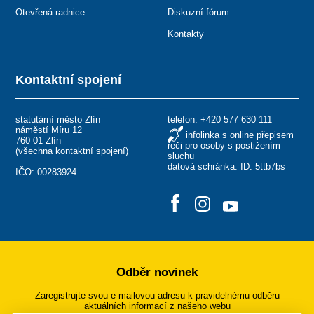
Otevřená radnice
Diskuzní fórum
Kontakty
Kontaktní spojení
statutární město Zlín
telefon:
+420 577 630 111
náměstí Míru 12
infolinka s online přepisem
760 01 Zlín
řeči pro osoby s postižením
(
všechna kontaktní spojení
)
sluchu
datová schránka: ID: 5ttb7bs
IČO: 00283924
Odběr novinek
Zaregistrujte svou e-mailovou adresu k pravidelnému odběru
aktuálních informací z našeho webu