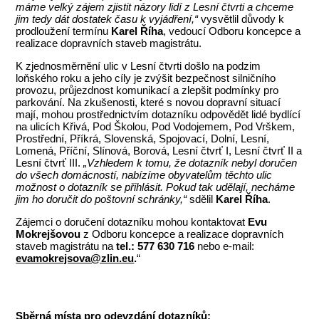
máme velký zájem zjistit názory lidí z Lesní čtvrti a chceme
jim tedy dát dostatek času k vyjádření,“
vysvětlil důvody k
prodloužení termínu
Karel Říha
, vedoucí Odboru koncepce a
realizace dopravních staveb magistrátu.
K zjednosměrnění ulic v Lesní čtvrti došlo na podzim
loňského roku a jeho cíly je zvýšit bezpečnost silničního
provozu, průjezdnost komunikací a zlepšit podmínky pro
parkování. Na zkušenosti, které s novou dopravní situací
mají, mohou prostřednictvím dotazníku odpovědět lidé bydlící
na ulicích Křivá, Pod Školou, Pod Vodojemem, Pod Vrškem,
Prostřední, Příkrá, Slovenská, Spojovací, Dolní, Lesní,
Lomená, Příční, Slínová, Borová, Lesní čtvrť I, Lesní čtvrť II a
Lesní čtvrť III.
„Vzhledem k tomu, že dotazník nebyl doručen
do všech domácností, nabízíme obyvatelům těchto ulic
možnost o dotazník se přihlásit. Pokud tak udělají, necháme
jim ho doručit do poštovní schránky,“
sdělil
Karel Říha
.
Zájemci o doručení dotazníku mohou kontaktovat
Evu
Mokrejšovou
z Odboru koncepce a realizace dopravních
staveb magistrátu na
tel.: 577 630 716
nebo e-mail:
evamokrejsova@zlin.eu
.
“
Sběrná místa pro odevzdání dotazníků: