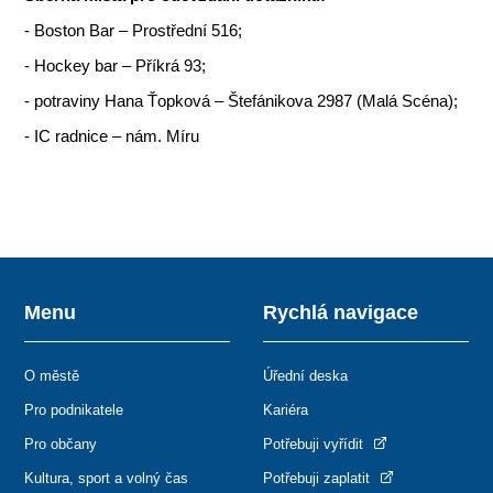
- Boston Bar – Prostřední 516;
- Hockey bar – Příkrá 93;
- potraviny Hana Ťopková – Štefánikova 2987 (Malá Scéna);
- IC radnice – nám. Míru
Menu
Rychlá navigace
O městě
Úřední deska
Pro podnikatele
Kariéra
Pro občany
Potřebuji vyřídit
Kultura, sport a volný čas
Potřebuji zaplatit