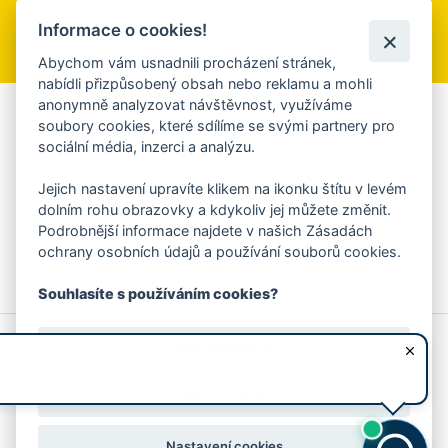
Informace o cookies!
Přihlásit se k odběru
Abychom vám usnadnili procházení stránek,
nabídli přizpůsobený obsah nebo reklamu a mohli
anonymně analyzovat návštěvnost, využíváme
Aplikace Mobilní rozhlas
soubory cookies, které sdílíme se svými partnery pro
sociální média, inzerci a analýzu.
Chcete dostávat do svého mobilu či mailu upozornění na
blížící se nebezpečí, odstávky, poruchy a výpadky energií,
Jejich nastavení upravíte klikem na ikonku štítu v levém
ankety, pozvánky na kulturní a sportovní akce?
dolním rohu obrazovky a kdykoliv jej můžete změnit.
Více informací o aplikaci
Podrobnější informace najdete v našich Zásadách
ochrany osobních údajů a používání souborů cookies.
Souhlasíte s používáním cookies?
© 2026 Magistrát města Zlína
Prohlášení o používání cookies
Ano, souhlasím
všechna práva vyhrazena
Ochrana osobních údajů
Prohlášení o přístupnosti
Podněty k webovým stránkám
Kontakt:
webmaster@zlin.eu
Nesouhlasím
Nastavení cookies