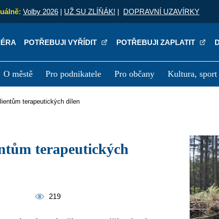
uálně:
Volby 2026
|
UŽ SU ZLÍŇÁK!
|
DOPRAVNÍ UZAVÍRKY
IÉRA
POTŘEBUJI VYŘÍDIT
POTŘEBUJI ZAPLATIT
O městě
Pro podnikatele
Pro občany
Kultura, sport
a
Kariéra
P
lientům terapeutických dílen
219