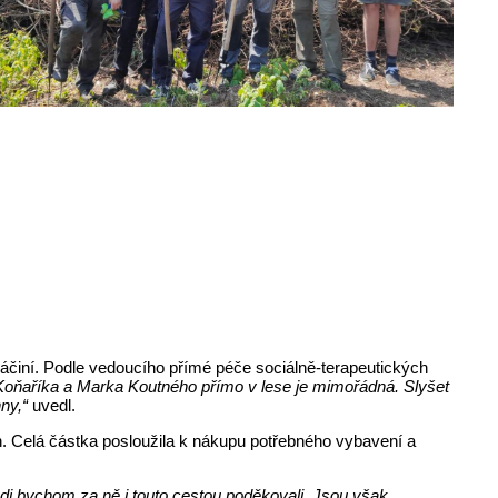
náčiní. Podle vedoucího přímé péče sociálně-terapeutických
ňaříka a Marka Koutného přímo v lese je mimořádná. Slyšet
hny,“
uvedl.
en. Celá částka posloužila k nákupu potřebného vybavení a
ádi bychom za ně i touto cestou poděkovali. Jsou však