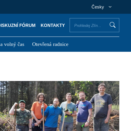
Česky
DISKUZNÍ FÓRUM
KONTAKTY
 a volný čas
Otevřená radnice
otřebuji vyřídit
Potřebuji zaplatit