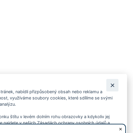
tránek, nabídli přizpůsobený obsah nebo reklamu a
 ankety, pozvánky na kulturní a sportovní akce?
st, využíváme soubory cookies, které sdílíme se svými
 analýzu.
konku štítu v levém dolním rohu obrazovky a kdykoliv jej
e najdete v našich Zásadách ochrany osobních údajů a