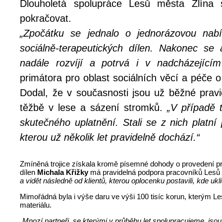
Dlouholetá spolupráce Lesů města Zlína
pokračovat.
„Zpočátku se jednalo o jednorázovou nabí
sociálně-terapeutických dílen. Nakonec se a
nadále rozvíjí a potrvá i v nadcházející
primátora pro oblast sociálních věcí a péče 
Dodal, že v současnosti jsou už běžné pravid
těžbě v lese a sázení stromků.
„V případě t
skutečného uplatnění. Stali se z nich platn
kterou už několik let pravidelně dochází.“
Zmíněná trojice získala kromě písemné dohody o provedení prá
dílen
Michala
Křižky
má pravidelná podpora pracovníků Lesů m
a vidět následně od klientů, kterou oplocenku postavili, kde ukl
Mimořádná byla i výše daru ve výši 100 tisíc korun, kterým Le
materiálu.
„Mnozí partneři, se kterými v průběhu let spolupracujeme, jso