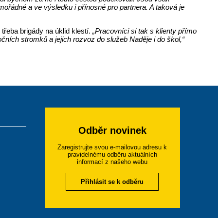
ořádné a ve výsledku i přínosné pro partnera. A taková je
třeba brigády na úklid klestí.
„Pracovníci si tak s klienty přímo
ních stromků a jejich rozvoz do služeb Naděje i do škol,“
Odběr novinek
Zaregistrujte svou e-mailovou adresu k
pravidelnému odběru aktuálních
informací z našeho webu
Přihlásit se k odběru