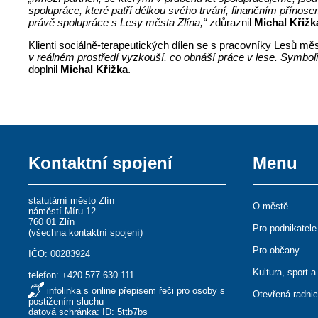
spolupráce, které patří délkou svého trvání, finančním příno
právě spolupráce s Lesy města Zlína,“
zdůraznil
Michal Křižk
Klienti sociálně-terapeutických dílen se s pracovníky Lesů měs
v reálném prostředí vyzkouší, co obnáší práce v lese. Symbol
doplnil
Michal Křižka
.
Kontaktní spojení
Menu
statutární město Zlín
O městě
náměstí Míru 12
760 01 Zlín
Pro podnikatele
(
všechna kontaktní spojení
)
Pro občany
IČO: 00283924
Kultura, sport a
telefon:
+420 577 630 111
infolinka s online přepisem řeči pro osoby s
Otevřená radni
postižením sluchu
datová schránka: ID: 5ttb7bs