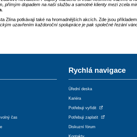
sem, přímým dopadem na naši službu a samotné klienty mezi zcela mim
a
.
ta Zlína potkávají také na hromadnějších akcích. Zde jsou příkladem 
ickým uzavřením každoroční spolupráce je pak společné řezání vánoč
Rychlá navigace
Úřední deska
Kariéra
Potřebuji vyřídit
 volný čas
Potřebuji zaplatit
ce
Diskuzní fórum
Kontakty