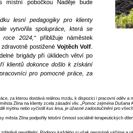
 s místní pobočkou Naděje bude
dku lesní pedagogiky pro klienty
le vytvořila spolupráce, která se
m roce 2024,“
přibližuje náměstek
o zdravotně postižené
Vojtěch Volf
.
elné brigády při úklidech větví po
ří klientů dokonce došlo k získání
í pracovníci pro pomocné práce, za
ce, za kterou dostává reálnou mzdu, k dispozici i pracovní oděv a 
ěsta Zlína na klienty zcela zásadní vliv.
„Pomoc zejména Dušana Ko
idili mýtinu nebo vyčistili kus lesa, je úžasné zadostiučinění pro všec
sy města Zlína podpořily letošní činnost sociálně-terapeutických díl
u zdánlivě neviditelní. Podpory každého si však nesmírně vážíme a r