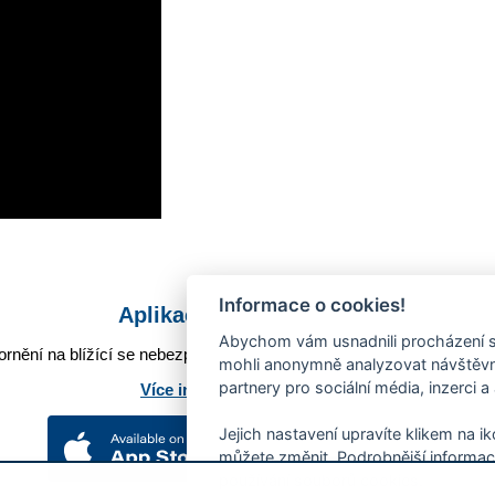
Informace o cookies!
Aplikace Mobilní rozhlas
Abychom vám usnadnili procházení s
rnění na blížící se nebezpečí, odstávky, poruchy a výpadky energií,
mohli anonymně analyzovat návštěvno
partnery pro sociální média, inzerci a
Více informací o aplikaci
Jejich nastavení upravíte klikem na i
můžete změnit. Podrobnější informac
používání souborů cookies.