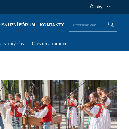
Česky
DISKUZNÍ FÓRUM
KONTAKTY
 a volný čas
Otevřená radnice
otřebuji vyřídit
Potřebuji zaplatit