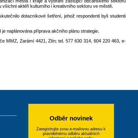
anizací města i kraje a vybraní zástupci občanského sektoru
 všichni aktéři kulturního i kreativního sektoru ve městě.
tečnilo dotazníkové šetření, jehož respondenti byli studenti
 je naplánována příprava akčního plánu strategie.
če MMZ, Zarámí 4421, Zlín; tel. 577 630 314, 604 220 463, e-
Odběr novinek
Zaregistrujte svou e-mailovou adresu k
pravidelnému odběru aktuálních