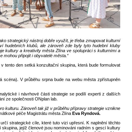
ako strategický nástroj dobře využít, je třeba zmapovat kulturní
ví hudebních klubů, ale zároveň zde byly tyto hudební kluby
kultury a kreativity města Zlína ve spolupráci s kulturními a
e mohou připojit i obyvatelé města.“
 v tento den setká konzultační skupina, která bude formulovat
alá scéna). V průběhu srpna bude na webu města zpřístupněn
ytické i návrhové části strategie se podílí experti z dalších
ání ze společnosti ONplan lab.
 kulturu. Zároveň tak již v průběhu přípravy strategie vznikne
amátkové péče Magistrátu města Zlína
Eva Ryndová.
í strategické cíle, které tuto vizi upřesní. K naplnění těchto
ní skupina, jejíž členové jsou nominováni radním s gescí kultury