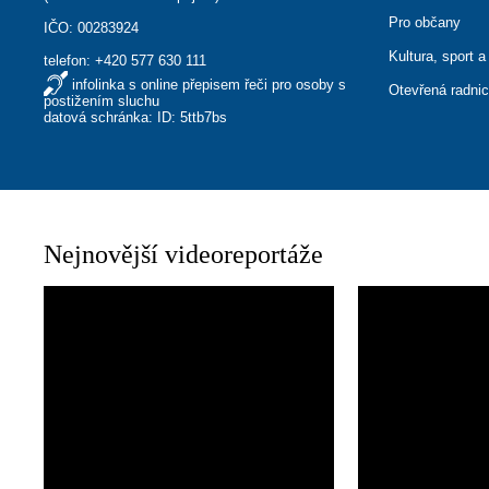
Pro občany
IČO: 00283924
Kultura, sport a
telefon:
+420 577 630 111
infolinka s online přepisem řeči pro osoby s
Otevřená radni
postižením sluchu
datová schránka: ID: 5ttb7bs
Nejnovější videoreportáže