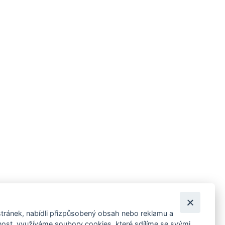
tránek, nabídli přizpůsobený obsah nebo reklamu a
 ankety, pozvánky na kulturní a sportovní akce?
st, využíváme soubory cookies, které sdílíme se svými