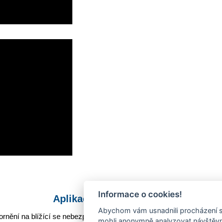
Informace o cookies!
Aplikace Mobilní rozhlas
Abychom vám usnadnili procházení s
rnění na blížící se nebezpečí, odstávky, poruchy a výpadky energií,
mohli anonymně analyzovat návštěvno