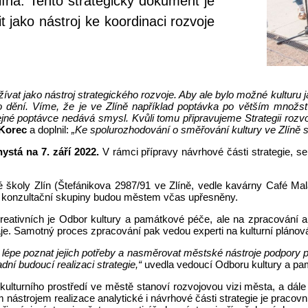
lína. Tento strategický dokument je
 jako nástroj ke koordinaci rozvoje
ívat jako nástroj strategického rozvoje. Aby ale bylo možné kulturu j
o dění. Víme, že je ve Zlíně například poptávka po větším množst
é poptávce nedává smysl. Kvůli tomu připravujeme Strategii rozvoje 
 Korec
a doplnil:
„Ke spolurozhodování o směřování kultury ve Zlíně s
ystá na 7. září 2022.
V rámci přípravy návrhové části strategie, se
školy Zlín (Štefánikova 2987/91 ve Zlíně, vedle kavárny Café M
ání konzultační skupiny budou městem včas upřesněny.
reativních je Odbor kultury a památkové péče, ale na zpracování anal
raje. Samotný proces zpracování pak vedou experti na kulturní plánov
lépe poznat jejich potřeby a nasměrovat městské nástroje podpory pro
ní budoucí realizaci strategie,“
uvedla vedoucí Odboru kultury a p
urního prostředí ve městě stanoví rozvojovou vizi města, a dále urč
m nástrojem realizace analytické i návrhové části strategie je pracov