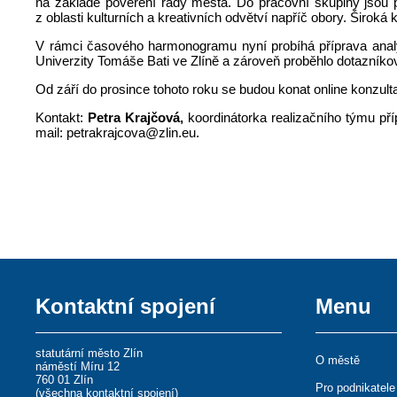
na základě pověření rady města. Do pracovní skupiny jsou p
z oblasti kulturních a kreativních odvětví napříč obory. Široká 
V rámci časového harmonogramu nyní probíhá příprava analýzy
Univerzity Tomáše Bati ve Zlíně a zároveň proběhlo dotazníkové
Od září do prosince tohoto roku se budou konat online konzult
Kontakt:
Petra Krajčová,
koordinátorka realizačního týmu př
mail: petrakrajcova@zlin.eu.
Kontaktní spojení
Menu
statutární město Zlín
O městě
náměstí Míru 12
760 01 Zlín
Pro podnikatele
(
všechna kontaktní spojení
)