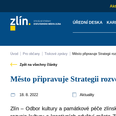
Akt
ÚŘEDNÍ DESKA
KAR
Kontakty
Úřední desk
Úvod
Pro občany
Tiskové zprávy
Město připravuje Strategii ro
Zpět na všechny články
Město připravuje Strategii roz
18. 8. 2022
Aktuality
Zlín – Odbor kultury a památkové péče zlínsk