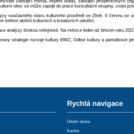
řizváni zástupci města, experti úřadu, zástupci příspěvkových org
kulturní obec se může zapojit do práce konzultační skupiny, zváni jsou
 současného stavu kulturního prostředí ve Zlíně. V červnu se usku
 šetření aktérů kulturních a kreativních odvětví.
ace analýzy širokou veřejností. Na měsíce leden až březen roku 2023
ípravy strategie rozvoje kultury MMZ, Odbor kultury a památkové pé
Rychlá navigace
Úřední deska
Kariéra