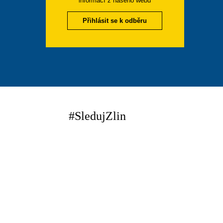
informací z našeho webu
Přihlásit se k odběru
#SledujZlin