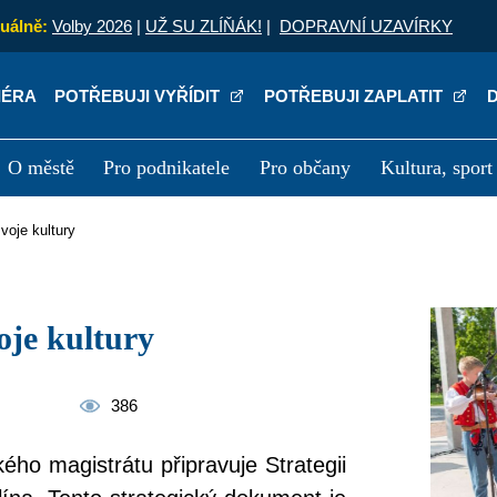
uálně:
Volby 2026
|
UŽ SU ZLÍŇÁK!
|
DOPRAVNÍ UZAVÍRKY
IÉRA
POTŘEBUJI VYŘÍDIT
POTŘEBUJI ZAPLATIT
O městě
Pro podnikatele
Pro občany
Kultura, sport
a
Kariéra
P
zvoje kultury
voje kultury
386
ého magistrátu připravuje Strategii