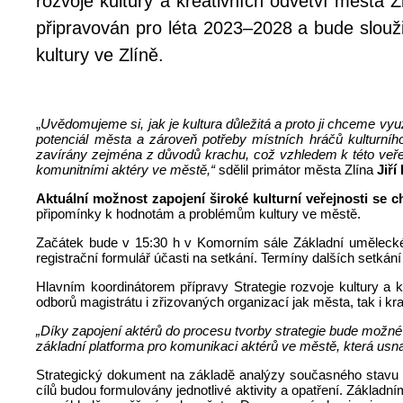
rozvoje kultury a kreativních odvětví města Z
připravován pro léta 2023–2028 a bude sloužit
kultury ve Zlíně.
„
Uvědomujeme si, jak je kultura důležitá a proto ji chceme využ
potenciál města a zároveň potřeby místních hráčů kulturníh
zavírány zejména z důvodů krachu, což vzhledem k této veřejn
komunitními aktéry ve městě,“
sdělil primátor města Zlína
Jiří
Aktuální možnost zapojení široké kulturní veřejnosti se ch
připomínky k hodnotám a problémům kultury ve městě.
Začátek bude v 15:30 h v Komorním sále Základní umělecké 
registrační formulář účasti na setkání. Termíny dalších setk
Hlavním koordinátorem přípravy Strategie rozvoje kultury a k
odborů magistrátu i zřizovaných organizací jak města, tak i k
„Díky zapojení aktérů do procesu tvorby strategie bude možné 
základní platforma pro komunikaci aktérů ve městě, která usnad
Strategický dokument na základě analýzy současného stavu kult
cílů budou formulovány jednotlivé aktivity a opatření. Základní