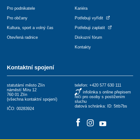
Pro podnikatele
Kariéra
Pro občany
Potřebuji vyřídit
Kultura, sport a volný čas
Potřebuji zaplatit
Otevřená radnice
Diskuzní fórum
Kontakty
Kontaktní spojení
statutární město Zlín
telefon:
+420 577 630 111
náměstí Míru 12
infolinka s online přepisem
760 01 Zlín
řeči pro osoby s postižením
(
všechna kontaktní spojení
)
sluchu
datová schránka: ID: 5ttb7bs
IČO: 00283924