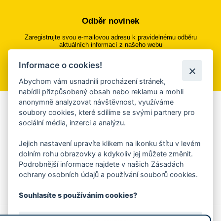
Odběr novinek
Zaregistrujte svou e-mailovou adresu k pravidelnému odběru
aktuálních informací z našeho webu
Informace o cookies!
Přihlásit se k odběru
Abychom vám usnadnili procházení stránek,
nabídli přizpůsobený obsah nebo reklamu a mohli
anonymně analyzovat návštěvnost, využíváme
Aplikace Mobilní rozhlas
soubory cookies, které sdílíme se svými partnery pro
sociální média, inzerci a analýzu.
Chcete dostávat do svého mobilu či mailu upozornění na
blížící se nebezpečí, odstávky, poruchy a výpadky energií,
Jejich nastavení upravíte klikem na ikonku štítu v levém
ankety, pozvánky na kulturní a sportovní akce?
dolním rohu obrazovky a kdykoliv jej můžete změnit.
Více informací o aplikaci
Podrobnější informace najdete v našich Zásadách
ochrany osobních údajů a používání souborů cookies.
Souhlasíte s používáním cookies?
© 2026 Magistrát města Zlína
Prohlášení o používání cookies