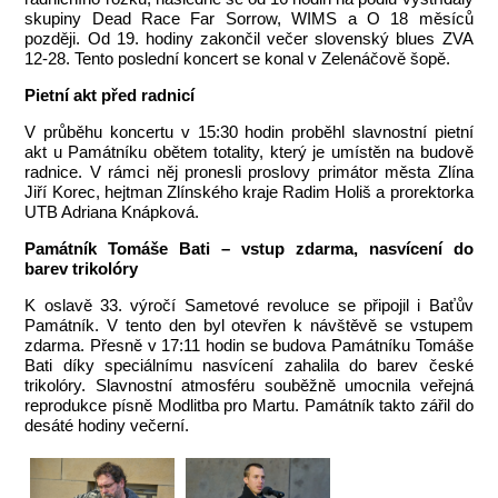
skupiny Dead Race Far Sorrow, WIMS a O 18 měsíců
později. Od 19. hodiny zakončil večer slovenský blues ZVA
12-28. Tento poslední koncert se konal v Zelenáčově šopě.
Pietní akt před radnicí
V průběhu koncertu v 15:30 hodin proběhl slavnostní pietní
akt u Památníku obětem totality, který je umístěn na budově
radnice. V rámci něj pronesli proslovy primátor města Zlína
Jiří Korec, hejtman Zlínského kraje Radim Holiš a prorektorka
UTB Adriana Knápková.
Památník Tomáše Bati – vstup zdarma, nasvícení do
barev trikolóry
K oslavě 33. výročí Sametové revoluce se připojil i Baťův
Památník. V tento den byl otevřen k návštěvě se vstupem
zdarma. Přesně v 17:11 hodin se budova Památníku Tomáše
Bati díky speciálnímu nasvícení zahalila do barev české
trikolóry. Slavnostní atmosféru souběžně umocnila veřejná
reprodukce písně Modlitba pro Martu. Památník takto zářil do
desáté hodiny večerní.