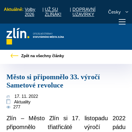
Aktuálně:
Volby
|
UŽ SU
|
DOPRAVNÍ
Česky
2026
ZLÍŇÁK!
UZAVÍRKY
Tiskové zprávy
Město si připomnělo 33. výročí Sametové revoluce
Zpět na všechny články
otřebuji vyřídit
Potřebuji zaplatit
Diskuzní fór
Město si připomnělo 33. výročí
Sametové revoluce
17. 11. 2022
Aktuality
277
Zlín – Město Zlín si 17. listopadu 2022
připomnělo třiatřicáté výročí pádu