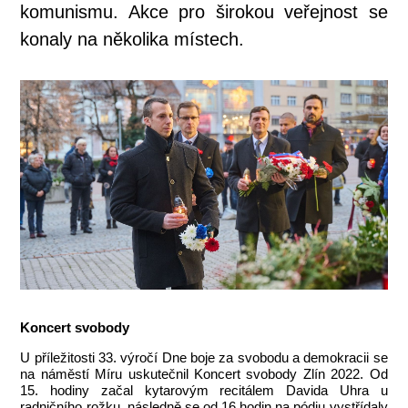
komunismu. Akce pro širokou veřejnost se
konaly na několika místech.
Koncert svobody
U příležitosti 33. výročí Dne boje za svobodu a demokracii se
na náměstí Míru uskutečnil Koncert svobody Zlín 2022. Od
15. hodiny začal kytarovým recitálem Davida Uhra u
radničního rožku, následně se od 16 hodin na pódiu vystřídaly