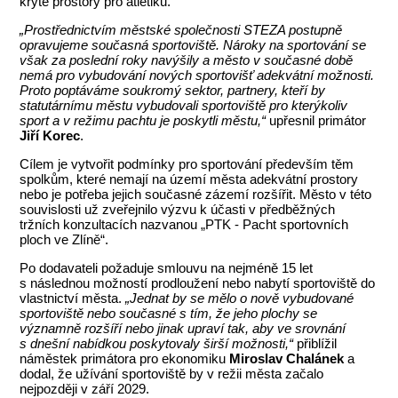
kryté prostory pro atletiku.
„Prostřednictvím městské společnosti STEZA postupně
opravujeme současná sportoviště. Nároky na sportování se
však za poslední roky navýšily a město v současné době
nemá pro vybudování nových sportovišť adekvátní možnosti.
Proto poptáváme soukromý sektor, partnery, kteří by
statutárnímu městu vybudovali sportoviště pro kterýkoliv
sport a v režimu pachtu je poskytli městu,“
upřesnil primátor
Jiří Korec
.
Cílem je vytvořit podmínky pro sportování především těm
spolkům, které nemají na území města adekvátní prostory
nebo je potřeba jejich současné zázemí rozšířit. Město v této
souvislosti už zveřejnilo výzvu k účasti v předběžných
tržních konzultacích nazvanou „PTK - Pacht sportovních
ploch ve Zlíně“.
Po dodavateli požaduje smlouvu na nejméně 15 let
s následnou možností prodloužení nebo nabytí sportoviště do
vlastnictví města.
„Jednat by se mělo o nově vybudované
sportoviště nebo současné s tím, že jeho plochy se
významně rozšíří nebo jinak upraví tak, aby ve srovnání
s dnešní nabídkou poskytovaly širší možnosti,“
přiblížil
náměstek primátora pro ekonomiku
Miroslav Chalánek
a
dodal, že užívání sportoviště by v režii města začalo
nejpozději v září 2029.