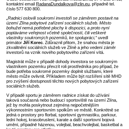
kontaktní email
RadanaDundalkova@zlin.eu
, případně tel.
číslo 577 630 800.
„Radnici oslovili soukromí investoři se záměrem postavit na
území Zlína pobytové zařízení sociálních služeb.
Město
bohužel nemá potřebné plochy k dispozici, a proto nyní
poptáváme veřejnost včetně společností, čili veškeré
vlastníky soukromých pozemků, ke spolupráci,“
uvedl
primátor
Jiří Korec
. Zdůraznil přitom, že snahou města je
zkvalitnění sociálních služeb ve Zlíně a jeho vedení záměr
investorů na vznik nového pobytového zařízení vítá.
Magistrát může v případě dohody investora se soukromým
vlastníkem pozemku převzít roli prostředníka pro případ, že
bude potřeba soukromé pozemky doplnit službami, které
město může ovlivnit. Příkladem může být rozšíření sítě MHD
pro zvýšení dostupnosti těchto nových pobytových zařízení
sociálních služeb.
V případě sportu je záměrem radnice získat do užívání
taková současná nebo budoucí sportoviště na území Zlína,
jež by mohla poskytnout zejména nejpočetnějším
výkonnostním sportovním spolkům ve městě. Konkrétně se
jedná o prostory pro florbal, sportovní gymnastiku, parkour,
lední hokej, krasobruslení, karate a další sportovní bojová
umění, případně házenou, volejbal, beachvolejbal, basketbal a