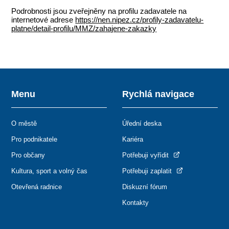
Podrobnosti jsou zveřejněny na profilu zadavatele na
internetové adrese
https://nen.nipez.cz/profily-zadavatelu-
platne/detail-profilu/MMZ/zahajene-zakazky
Menu
Rychlá navigace
O městě
Úřední deska
Pro podnikatele
Kariéra
Pro občany
Potřebuji vyřídit
Kultura, sport a volný čas
Potřebuji zaplatit
Otevřená radnice
Diskuzní fórum
Kontakty