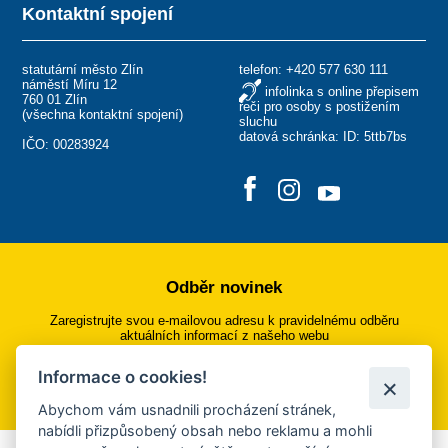
Kontaktní spojení
statutární město Zlín
telefon:
+420 577 630 111
náměstí Míru 12
infolinka s online přepisem
760 01 Zlín
řeči pro osoby s postižením
(
všechna kontaktní spojení
)
sluchu
datová schránka: ID: 5ttb7bs
IČO: 00283924
Odběr novinek
Zaregistrujte svou e-mailovou adresu k pravidelnému odběru
aktuálních informací z našeho webu
Informace o cookies!
Přihlásit se k odběru
Abychom vám usnadnili procházení stránek,
nabídli přizpůsobený obsah nebo reklamu a mohli