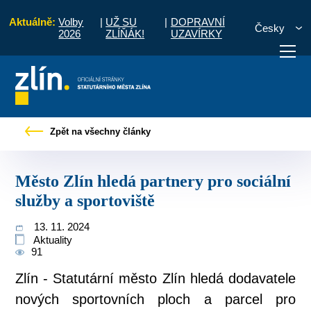
Aktuálně:
Volby
|
UŽ SU
|
DOPRAVNÍ
Česky
2026
ZLÍŇÁK!
UZAVÍRKY
ové zprávy
Město Zlín hledá partnery pro sociální služby a sportoviště
Zpět na všechny články
otřebuji vyřídit
Potřebuji zaplatit
Diskuzní fór
Město Zlín hledá partnery pro sociální
služby a sportoviště
13. 11. 2024
Aktuality
91
Zlín - Statutární město Zlín hledá dodavatele
nových sportovních ploch a parcel pro