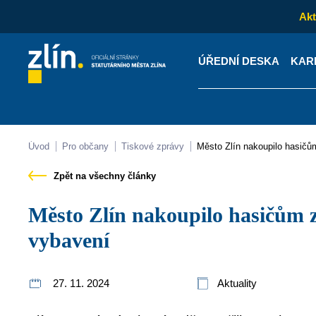
Akt
ÚŘEDNÍ DESKA
KAR
Kontakty
Úřední desk
Úvod
Pro občany
Tiskové zprávy
Město Zlín nakoupilo hasič
Zpět na všechny články
Město Zlín nakoupilo hasičům z Prštného a Štípy nové
vybavení
27. 11. 2024
Aktuality