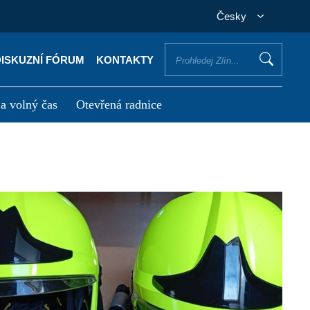
Česky
DISKUZNÍ FÓRUM
KONTAKTY
 a volný čas
Otevřená radnice
otřebuji vyřídit
Potřebuji zaplatit