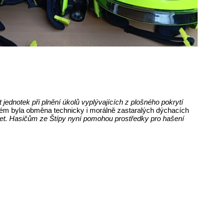
ednotek při plnění úkolů vyplývajících z plošného pokrytí
ném byla obměna technicky i morálně zastaralých dýchacích
ět let. Hasičům ze Štípy nyní pomohou prostředky pro hašení