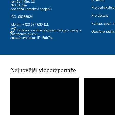
náměstí Míru 12
760 01 Zlín
Pro podnikatele
(
všechna kontaktní spojení
)
Pro občany
IČO: 00283924
Kultura, sport a
telefon:
+420 577 630 111
infolinka s online přepisem řeči pro osoby s
Otevřená radni
postižením sluchu
datová schránka: ID: 5ttb7bs
Nejnovější videoreportáže