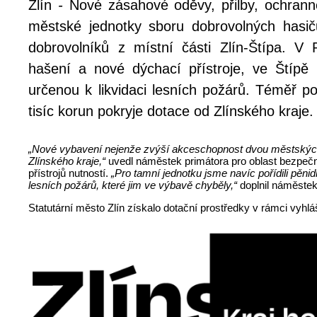
Zlín
-
Nové zásahové oděvy, přilby, ochrann
městské jednotky sboru dobrovolných hasič
dobrovolníků z místní části Zlín-Štípa. V 
hašení a nové dýchací přístroje, ve Štípě
určenou k likvidaci lesních požárů. Téměř p
tisíc korun pokryje dotace od Zlínského kraje.
„Nové vybavení nejenže zvýší akceschopnost dvou městských je
Zlínského kraje,“
uvedl náměstek primátora pro oblast bezpečn
přístrojů nutností.
„Pro tamní jednotku jsme navíc pořídili pěnid
lesních požárů, které jim ve výbavě chyběly,“
doplnil náměste
Statutární město Zlín získalo dotační prostředky v rámci vyhl