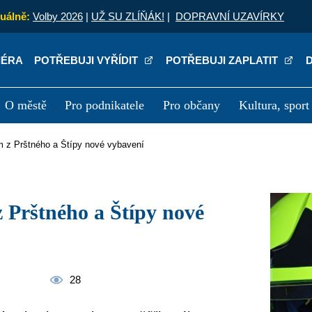
uálně:
Volby 2026
|
UŽ SU ZLÍŇÁK!
|
DOPRAVNÍ UZAVÍRKY
IÉRA
POTŘEBUJI VYŘÍDIT
POTŘEBUJI ZAPLATIT
O městě
Pro podnikatele
Pro občany
Kultura, sport
a
Kariéra
P
ům z Prštného a Štípy nové vybavení
28