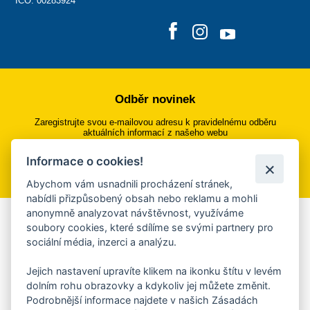
IČO: 00283924
Odběr novinek
Zaregistrujte svou e-mailovou adresu k pravidelnému odběru
aktuálních informací z našeho webu
Informace o cookies!
Přihlásit se k odběru
Abychom vám usnadnili procházení stránek,
nabídli přizpůsobený obsah nebo reklamu a mohli
anonymně analyzovat návštěvnost, využíváme
Aplikace Mobilní rozhlas
soubory cookies, které sdílíme se svými partnery pro
sociální média, inzerci a analýzu.
Chcete dostávat do svého mobilu či mailu upozornění na
blížící se nebezpečí, odstávky, poruchy a výpadky energií,
Jejich nastavení upravíte klikem na ikonku štítu v levém
ankety, pozvánky na kulturní a sportovní akce?
dolním rohu obrazovky a kdykoliv jej můžete změnit.
Více informací o aplikaci
Podrobnější informace najdete v našich Zásadách