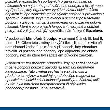
položek v rozpočtech sportovních organizací, hned po
nákladech na nájemné sportovišť nebo energie, a to zejména
v případech, kdy organizace využívá vlastní objekt. Cílem
doplnění je lépe zohlednit reálné výdaje spojené s pravidelnou
sportovní činností, zvýšit relevanci a účelnost poskytované
podpory a zároveň umožnit sportovním organizacím pokrytí
nákladů, které jsou pro jejich fungování nezbytné a obtížně
pokrytelné z jiných zdrojů,“
vysvětlila náměstkyně
Bazelová
.
V podoblasti
Mimořádné podpory
se mění Článek III, bod 6,
písm. 19. Cílem této změny je zvýšit flexibilitu a efektivitu při
administraci žádostí, zejména v případech, kdy charakter
projektu či požadované podpory lépe odpovídá jiné oblasti
podpory, než do které byl žadatelem původně zařazen.
„Zároveň se tím předejde případům, kdy by žádost nebylo
možné podpořit pouze z důvodu její formální nesprávné
kategorizace. Tato změna vychází ze zkušeností z
předchozích výzev a reflektuje potřebu lépe reagovat na
specifické a individuální okolnosti jednotlivých žádostí, aniž
by tím byla narušena transparentnost či objektivita
hodnocení,“
nastínila
Jana Bazelová
.