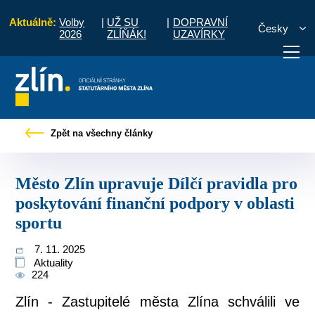
Aktuálně:
Volby
|
UŽ SU
|
DOPRAVNÍ
Česky
2026
ZLÍŇÁK!
UZAVÍRKY
upravuje Dílčí pravidla pro poskytování finanční podpory v oblasti sportu
Zpět na všechny články
otřebuji vyřídit
Potřebuji zaplatit
Diskuzní fór
Město Zlín upravuje Dílčí pravidla pro
poskytování finanční podpory v oblasti
sportu
7. 11. 2025
Aktuality
224
Zlín - Zastupitelé města Zlína schválili ve