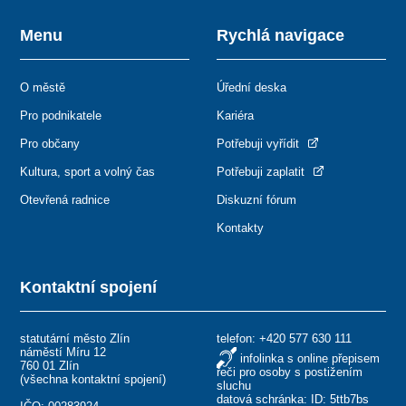
Menu
Rychlá navigace
O městě
Úřední deska
Pro podnikatele
Kariéra
Pro občany
Potřebuji vyřídit
Kultura, sport a volný čas
Potřebuji zaplatit
Otevřená radnice
Diskuzní fórum
Kontakty
Kontaktní spojení
statutární město Zlín
telefon:
+420 577 630 111
náměstí Míru 12
infolinka s online přepisem
760 01 Zlín
řeči pro osoby s postižením
(
všechna kontaktní spojení
)
sluchu
datová schránka: ID: 5ttb7bs