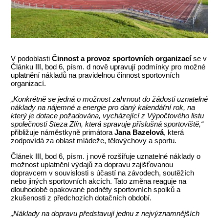
V podoblasti
Činnost a provoz sportovních organizací
se v
Článku III, bod 6, písm. d nově upravují podmínky pro možné
uplatnění nákladů na pravidelnou činnost sportovních
organizací.
„Konkrétně se jedná o možnost zahrnout do žádosti uznatelné
náklady na nájemné a energie pro daný kalendářní rok, na
který je dotace požadována, vycházející z Výpočtového listu
společnosti Steza Zlín, která spravuje příslušná sportoviště,“
přibližuje náměstkyně primátora
Jana Bazelová
, která
zodpovídá za oblast mládeže, tělovýchovy a sportu.
Článek III, bod 6, písm. j nově rozšiřuje uznatelné náklady o
možnost uplatnění výdajů za dopravu zajišťovanou
dopravcem v souvislosti s účastí na závodech, soutěžích
nebo jiných sportovních akcích. Tato změna reaguje na
dlouhodobě opakované podněty sportovních spolků a
zkušenosti z předchozích dotačních období.
„Náklady na dopravu představují jednu z nejvýznamnějších