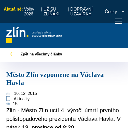
Aktuálně:
Volby
|
UŽ SU
|
DOPRAVNÍ
Česky
2026
ZLÍŇÁK!
UZAVÍRKY
Pro občany
Tiskové zprávy
Město Zlín vzpomene na Václava Havla
Zpět na všechny články
otřebuji vyřídit
Potřebuji zaplatit
Diskuzní fór
Město Zlín vzpomene na Václava
Havla
16. 12. 2015
Aktuality
15
Zlín - Město Zlín uctí 4. výročí úmrtí prvního
polistopadového prezidenta Václava Havla. V
pátek 18. prosince od 8:30...