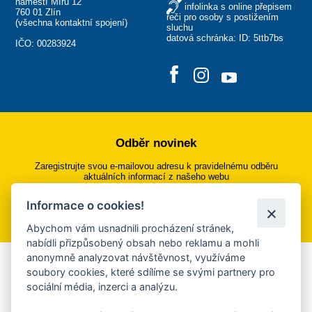
náměstí Míru 12
infolinka s online přepisem
760 01 Zlín
řeči pro osoby s postižením
(
všechna kontaktní spojení
)
sluchu
datová schránka: ID: 5ttb7bs
IČO: 00283924
Odběr novinek
Zaregistrujte svou e-mailovou adresu k pravidelnému odběru
aktuálních informací z našeho webu
Informace o cookies!
Přihlásit se k odběru
Abychom vám usnadnili procházení stránek,
nabídli přizpůsobený obsah nebo reklamu a mohli
anonymně analyzovat návštěvnost, využíváme
Aplikace Mobilní rozhlas
soubory cookies, které sdílíme se svými partnery pro
sociální média, inzerci a analýzu.
Chcete dostávat do svého mobilu či mailu upozornění na
blížící se nebezpečí, odstávky, poruchy a výpadky energií,