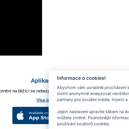
Informace o cookies!
Aplikace Mobilní rozhlas
Abychom vám usnadnili procházení s
rnění na blížící se nebezpečí, odstávky, poruchy a výpadky energií,
mohli anonymně analyzovat návštěvno
partnery pro sociální média, inzerci a
Více informací o aplikaci
Jejich nastavení upravíte klikem na i
můžete změnit. Podrobnější informac
používání souborů cookies.