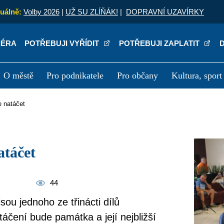
uálně:
Volby 2026
|
UŽ SU ZLÍŇÁK!
|
DOPRAVNÍ UZAVÍRKY
IÉRA
POTŘEBUJI VYŘÍDIT
POTŘEBUJI ZAPLATIT
O městě
Pro podnikatele
Pro občany
Kultura, sport
a
Kariéra
P
e natáčet
atáčet
44
sou jednoho ze třinácti dílů
táčení bude památka a její nejbližší