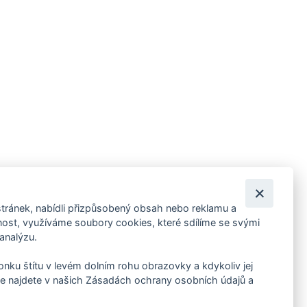
tránek, nabídli přizpůsobený obsah nebo reklamu a
 ankety, pozvánky na kulturní a sportovní akce?
st, využíváme soubory cookies, které sdílíme se svými
 analýzu.
konku štítu v levém dolním rohu obrazovky a kdykoliv jej
e najdete v našich Zásadách ochrany osobních údajů a