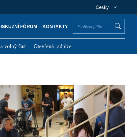
Česky
DISKUZNÍ FÓRUM
KONTAKTY
 a volný čas
Otevřená radnice
otřebuji vyřídit
Potřebuji zaplatit