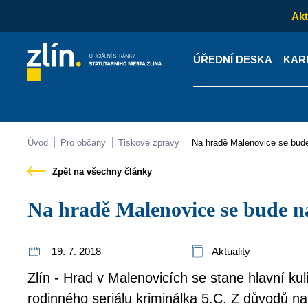
Akt
ÚŘEDNÍ DESKA
KAR
Kontakty
Úřední desk
Úvod
Pro občany
Tiskové zprávy
Na hradě Malenovice se bud
Zpět na všechny články
Na hradě Malenovice se bude n
19. 7. 2018
Aktuality
Zlín - Hrad v Malenovicích se stane hlavní kuli
rodinného seriálu kriminálka 5.C. Z důvodů na