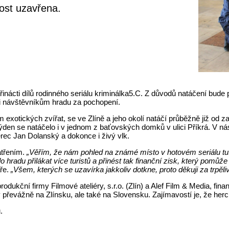
nost uzavřena.
řinácti dílů rodinného seriálu kriminálka5.C. Z důvodů natáčení bude 
i návštěvníkům hradu za pochopení.
 exotických zvířat, se ve Zlíně a jeho okolí natáčí průběžně již od zač
en se natáčelo i v jednom z baťovských domků v ulici Příkrá. V nás
erec Jan Dolanský a dokonce i živý vlk.
atřením.
„Věřím, že nám pohled na známé místo v hotovém seriálu tu
 hradu přilákat více turistů a přinést tak finanční zisk, který pomůže
áře.
„Všem, kterých se uzavírka jakkoliv dotkne, proto děkuji za trpěliv
produkční firmy Filmové ateliéry, s.r.o. (Zlín) a Alef Film & Media, f
dy převážně na Zlínsku, ale také na Slovensku. Zajímavostí je, že he
.