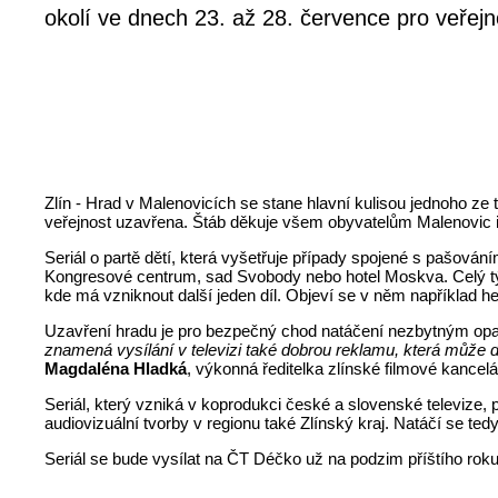
okolí ve dnech 23. až 28. července pro veřej
Zlín - Hrad v Malenovicích se stane hlavní kulisou jednoho ze t
veřejnost uzavřena. Štáb děkuje všem obyvatelům Malenovic 
Seriál o partě dětí, která vyšetřuje případy spojené s pašováním
Kongresové centrum, sad Svobody nebo hotel Moskva. Celý týd
kde má vzniknout další jeden díl. Objeví se v něm například h
Uzavření hradu je pro bezpečný chod natáčení nezbytným op
znamená vysílání v televizi také dobrou reklamu, která může do
Magdaléna Hladká
, výkonná ředitelka zlínské filmové kancel
Seriál, který vzniká v koprodukci české a slovenské televize, 
audiovizuální tvorby v regionu také Zlínský kraj. Natáčí se te
Seriál se bude vysílat na ČT Déčko už na podzim příštího roku