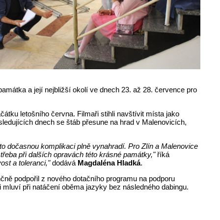
památka a její nejbližší okolí ve dnech 23. až 28. července pro
átku letošního června. Filmaři stihli navštívit místa jako
ledujících dnech se štáb přesune na hrad v Malenovicích,
to dočasnou komplikaci plně vynahradí. Pro Zlín a Malenovice
 třeba při dalších opravách této krásné památky,"
říká
ost a toleranci,"
dodává
Magdaléna Hladká
.
inančně podpořil z nového dotačního programu na podporu
rci mluví při natáčení oběma jazyky bez následného dabingu.