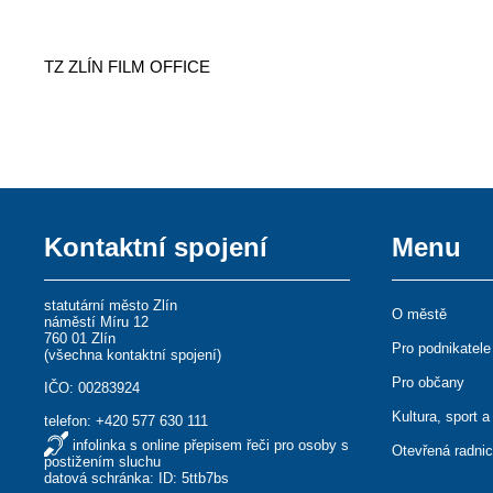
TZ ZLÍN FILM OFFICE
Kontaktní spojení
Menu
statutární město Zlín
O městě
náměstí Míru 12
760 01 Zlín
Pro podnikatele
(
všechna kontaktní spojení
)
Pro občany
IČO: 00283924
Kultura, sport a
telefon:
+420 577 630 111
infolinka s online přepisem řeči pro osoby s
Otevřená radni
postižením sluchu
datová schránka: ID: 5ttb7bs