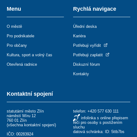
Menu
Rychlá navigace
O městě
Úřední deska
Pro podnikatele
Kariéra
Pro občany
Potřebuji vyřídit
Kultura, sport a volný čas
Potřebuji zaplatit
Otevřená radnice
Diskuzní fórum
Kontakty
Kontaktní spojení
statutární město Zlín
telefon:
+420 577 630 111
náměstí Míru 12
infolinka s online přepisem
760 01 Zlín
řeči pro osoby s postižením
(
všechna kontaktní spojení
)
sluchu
datová schránka: ID: 5ttb7bs
IČO: 00283924