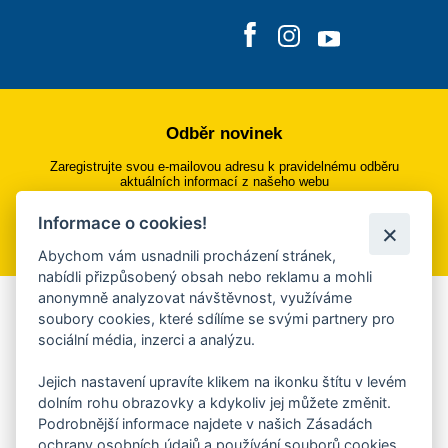
Odběr novinek
Zaregistrujte svou e-mailovou adresu k pravidelnému odběru
aktuálních informací z našeho webu
Informace o cookies!
Přihlásit se k odběru
Abychom vám usnadnili procházení stránek,
nabídli přizpůsobený obsah nebo reklamu a mohli
anonymně analyzovat návštěvnost, využíváme
Aplikace Mobilní rozhlas
soubory cookies, které sdílíme se svými partnery pro
sociální média, inzerci a analýzu.
Chcete dostávat do svého mobilu či mailu upozornění na
blížící se nebezpečí, odstávky, poruchy a výpadky energií,
Jejich nastavení upravíte klikem na ikonku štítu v levém
ankety, pozvánky na kulturní a sportovní akce?
dolním rohu obrazovky a kdykoliv jej můžete změnit.
Více informací o aplikaci
Podrobnější informace najdete v našich Zásadách
ochrany osobních údajů a používání souborů cookies.