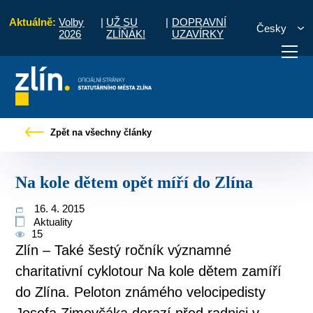
Aktuálně:
Volby
|
UŽ SU
|
DOPRAVNÍ
Česky
2026
ZLÍŇÁK!
UZAVÍRKY
vod
Pro občany
Tiskové zprávy
Na kole dětem opět míří do Zlína
Zpět na všechny články
otřebuji vyřídit
Potřebuji zaplatit
Diskuzní fór
Na kole dětem opět míří do Zlína
16. 4. 2015
Aktuality
15
Zlín – Také šestý ročník významné
charitativní cyklotour Na kole dětem zamíří
do Zlína. Peloton známého velocipedisty
Josefa Zimovčáka dorazí před radnici v