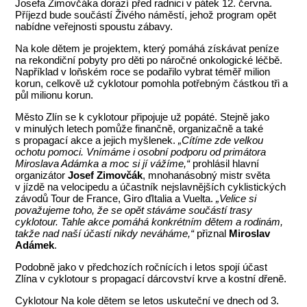
Josefa Zimovčáka dorazí před radnici v pátek 12. června.
Příjezd bude součástí Živého náměstí, jehož program opět
nabídne veřejnosti spoustu zábavy.
Na kole dětem je projektem, který pomáhá získávat peníze
na rekondiční pobyty pro děti po náročné onkologické léčbě.
Například v loňském roce se podařilo vybrat téměř milion
korun, celkově už cyklotour pomohla potřebným částkou tři a
půl milionu korun.
Město Zlín se k cyklotour připojuje už popáté. Stejně jako
v minulých letech pomůže finančně, organizačně a také
s propagací akce a jejich myšlenek.
„Cítíme zde velkou
ochotu pomoci. Vnímáme i osobní podporu od primátora
Miroslava Adámka a moc si jí vážíme,“
prohlásil hlavní
organizátor
Josef Zimovčák
, mnohanásobný mistr světa
v jízdě na velocipedu a účastník nejslavnějších cyklistických
závodů Tour de France, Giro ďItalia a Vuelta.
„Velice si
považujeme toho, že se opět stáváme součástí trasy
cyklotour. Tahle akce pomáhá konkrétním dětem a rodinám,
takže nad naší účastí nikdy neváháme,“
přiznal
Miroslav
Adámek
.
Podobně jako v předchozích ročnících i letos spojí účast
Zlína v cyklotour s propagací dárcovství krve a kostní dřeně.
Cyklotour Na kole dětem se letos uskuteční ve dnech od 3.