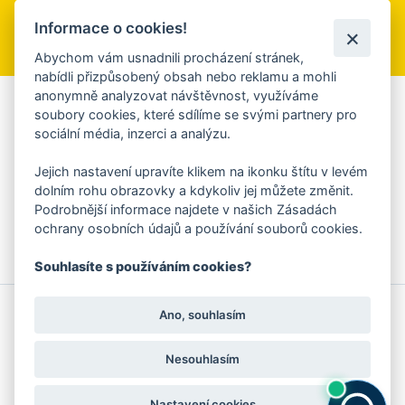
Informace o cookies!
Přihlásit se k odběru
Abychom vám usnadnili procházení stránek,
nabídli přizpůsobený obsah nebo reklamu a mohli
anonymně analyzovat návštěvnost, využíváme
Aplikace Mobilní rozhlas
soubory cookies, které sdílíme se svými partnery pro
sociální média, inzerci a analýzu.
Chcete dostávat do svého mobilu či mailu upozornění na
blížící se nebezpečí, odstávky, poruchy a výpadky energií,
Jejich nastavení upravíte klikem na ikonku štítu v levém
ankety, pozvánky na kulturní a sportovní akce?
dolním rohu obrazovky a kdykoliv jej můžete změnit.
Více informací o aplikaci
Podrobnější informace najdete v našich Zásadách
ochrany osobních údajů a používání souborů cookies.
Souhlasíte s používáním cookies?
© 2026 Magistrát města Zlína
Prohlášení o používání cookies
Ano, souhlasím
všechna práva vyhrazena
Ochrana osobních údajů
Prohlášení o přístupnosti
Podněty k webovým stránkám
Kontakt:
webmaster@zlin.eu
Nesouhlasím
Nastavení cookies