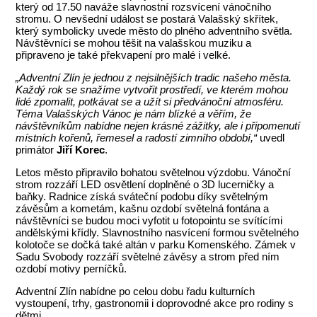
který od 17.50 naváže slavnostní rozsvícení vánočního
stromu. O nevšední událost se postará Valašský skřítek,
který symbolicky uvede město do plného adventního světla.
Návštěvníci se mohou těšit na valašskou muziku a
připraveno je také překvapení pro malé i velké.
„Adventní Zlín je jednou z nejsilnějších tradic našeho města.
Každý rok se snažíme vytvořit prostředí, ve kterém mohou
lidé zpomalit, potkávat se a užít si předvánoční atmosféru.
Téma Valašských Vánoc je nám blízké a věřím, že
návštěvníkům nabídne nejen krásné zážitky, ale i připomenutí
místních kořenů, řemesel a radostí zimního období,“
uvedl
primátor
Jiří Korec
.
Letos město připravilo bohatou světelnou výzdobu. Vánoční
strom rozzáří LED osvětlení doplněné o 3D lucerničky a
baňky. Radnice získá sváteční podobu díky světelným
závěsům a kometám, kašnu ozdobí světelná fontána a
návštěvníci se budou moci vyfotit u fotopointu se svítícími
andělskými křídly. Slavnostního nasvícení formou světelného
kolotoče se dočká také altán v parku Komenského. Zámek v
Sadu Svobody rozzáří světelné závěsy a strom před ním
ozdobí motivy perníčků.
Adventní Zlín nabídne po celou dobu řadu kulturních
vystoupení, trhy, gastronomii i doprovodné akce pro rodiny s
dětmi.