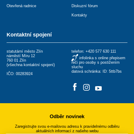
Otevřená radnice
Diskuzní fórum
Kontakty
Kontaktní spojení
statutární město Zlín
telefon:
+420 577 630 111
náměstí Míru 12
infolinka s online přepisem
760 01 Zlín
řeči pro osoby s postižením
(
všechna kontaktní spojení
)
sluchu
datová schránka: ID: 5ttb7bs
IČO: 00283924
Odběr novinek
Zaregistrujte svou e-mailovou adresu k pravidelnému odběru
aktuálních informací z našeho webu