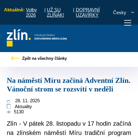
Aktuálně:
Volby
|
UŽ SU
|
DOPRAVNÍ
Česky
2026
ZLÍŇÁK!
UZAVÍRKY
a náměstí Míru začíná Adventní Zlín. Vánoční strom se rozsvítí v neděli
Zpět na všechny články
otřebuji vyřídit
Potřebuji zaplatit
Diskuzní fór
Na náměstí Míru začíná Adventní Zlín.
Vánoční strom se rozsvítí v neděli
28. 11. 2025
Aktuality
5130
Zlín - V pátek 28. listopadu v 17 hodin začíná
na zlínském náměstí Míru tradiční program