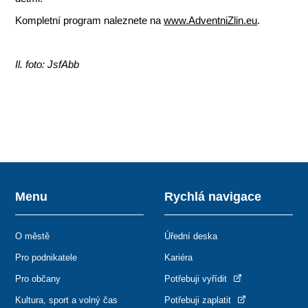
Kompletní program naleznete na
www.AdventniZlin.eu
.
Il. foto: JsfAbb
Menu
Rychlá navigace
O městě
Úřední deska
Pro podnikatele
Kariéra
Pro občany
Potřebuji vyřídit
Kultura, sport a volný čas
Potřebuji zaplatit