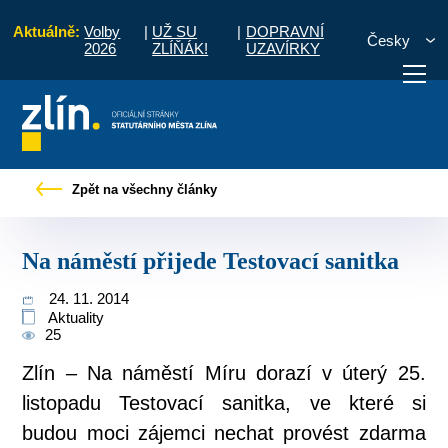
Aktuálně:
Volby
|
UŽ SU
|
DOPRAVNÍ
Česky
2026
ZLÍŇÁK!
UZAVÍRKY
Pro občany
Tiskové zprávy
Na náměstí přijede Testovací sanitka
Zpět na všechny články
otřebuji vyřídit
Potřebuji zaplatit
Diskuzní fór
Na náměstí přijede Testovací sanitka
24. 11. 2014
Aktuality
25
Zlín – Na náměstí Míru dorazí v úterý 25.
listopadu Testovací sanitka, ve které si
budou moci zájemci nechat provést zdarma