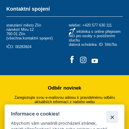
Kontaktní spojení
statutární město Zlín
telefon:
+420 577 630 111
náměstí Míru 12
infolinka s online přepisem
760 01 Zlín
řeči pro osoby s postižením
(
všechna kontaktní spojení
)
sluchu
datová schránka: ID: 5ttb7bs
IČO: 00283924
Odběr novinek
Zaregistrujte svou e-mailovou adresu k pravidelnému odběru
aktuálních informací z našeho webu
Informace o cookies!
Přihlásit se k odběru
Abychom vám usnadnili procházení stránek,