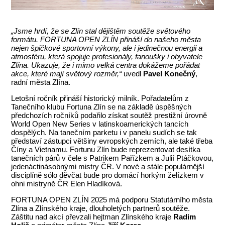
„Jsme hrdí, že se Zlín stal dějištěm soutěže světového
formátu. FORTUNA OPEN ZLÍN přináší do našeho města
nejen špičkové sportovní výkony, ale i jedinečnou energii a
atmosféru, která spojuje profesionály, fanoušky i obyvatele
Zlína. Ukazuje, že i mimo velká centra dokážeme pořádat
akce, které mají světový rozměr,“
uvedl
Pavel Konečný
,
radní města Zlína.
Letošní ročník přináší historický milník. Pořadatelům z
Tanečního klubu Fortuna Zlín se na základě úspěšných
předchozích ročníků podařilo získat soutěž prestižní úrovně
World Open New Series v latinskoamerických tancích
dospělých. Na tanečním parketu i v panelu sudích se tak
představí zástupci většiny evropských zemích, ale také třeba
Číny a Vietnamu. Fortunu Zlín bude reprezentovat desítka
tanečních párů v čele s Patrikem Pařízkem a Julií Ptáčkovou,
jedenáctinásobnými mistry ČR. V nové a stále populárnější
disciplíně sólo děvčat bude pro domácí horkým želízkem v
ohni mistryně ČR Elen Hladíková.
FORTUNA OPEN ZLÍN 2025 má podporu Statutárního města
Zlína a Zlínského kraje, dlouholetých partnerů soutěže.
Záštitu nad akcí převzali hejtman Zlínského kraje
Radim