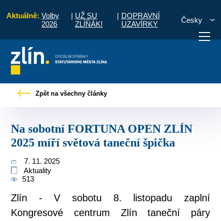
Aktuálně:
Volby
|
UŽ SU
|
DOPRAVNÍ
Česky
2026
ZLÍŇÁK!
UZAVÍRKY
Na sobotní FORTUNA OPEN ZLÍN 2025 míří světová taneční špička
Zpět na všechny články
otřebuji vyřídit
Potřebuji zaplatit
Diskuzní fór
Na sobotní FORTUNA OPEN ZLÍN
2025 míří světová taneční špička
7. 11. 2025
Aktuality
513
Zlín - V sobotu 8. listopadu zaplní
Kongresové centrum Zlín taneční páry