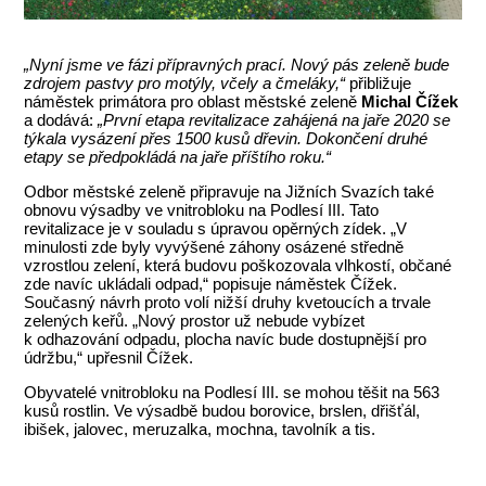
„Nyní jsme ve fázi přípravných prací. Nový pás zeleně bude
zdrojem pastvy pro motýly, včely a čmeláky,“
přibližuje
náměstek primátora pro oblast městské zeleně
Michal Čížek
a dodává:
„První etapa revitalizace zahájená na jaře 2020 se
týkala vysázení přes 1500 kusů dřevin. Dokončení druhé
etapy se předpokládá na jaře příštího roku.“
Odbor městské zeleně připravuje na Jižních Svazích také
obnovu výsadby ve vnitrobloku na Podlesí III. Tato
revitalizace je v souladu s úpravou opěrných zídek. „V
minulosti zde byly vyvýšené záhony osázené středně
vzrostlou zelení, která budovu poškozovala vlhkostí, občané
zde navíc ukládali odpad,“ popisuje náměstek Čížek.
Současný návrh proto volí nižší druhy kvetoucích a trvale
zelených keřů. „Nový prostor už nebude vybízet
k odhazování odpadu, plocha navíc bude dostupnější pro
údržbu,“ upřesnil Čížek.
Obyvatelé vnitrobloku na Podlesí III. se mohou těšit na 563
kusů rostlin. Ve výsadbě budou borovice, brslen, dřišťál,
ibišek, jalovec, meruzalka, mochna, tavolník a tis.