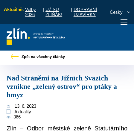
Aktuálně:
Volby
|
UŽ SU
|
DOPRAVNÍ
Česky
2026
ZLÍŇÁK!
UZAVÍRKY
 Stráněmi na Jižních Svazích vznikne „zelený ostrov“ pro ptáky a hmyz
Zpět na všechny články
otřebuji vyřídit
Potřebuji zaplatit
Diskuzní fór
Nad Stráněmi na Jižních Svazích
vznikne „zelený ostrov“ pro ptáky a
hmyz
13. 6. 2023
Aktuality
366
Zlín – Odbor městské zeleně Statutárního