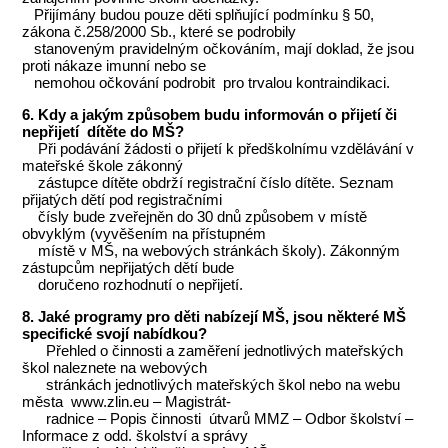
Přijímány budou pouze děti splňující podmínku § 50,
zákona č.258/2000 Sb., které se podrobily
stanoveným pravidelným očkováním, mají doklad, že jsou
proti nákaze imunní nebo se
nemohou očkování podrobit pro trvalou kontraindikaci.
6. Kdy a jakým způsobem budu informován o přijetí či
nepřijetí dítěte do MŠ?
Při podávání žádosti o přijetí k předškolnímu vzdělávání v
mateřské škole zákonný
zástupce dítěte obdrží registrační číslo dítěte. Seznam
přijatých dětí pod registračními
čísly bude zveřejněn do 30 dnů způsobem v místě
obvyklým (vyvěšením na přístupném
místě v MŠ, na webových stránkách školy). Zákonným
zástupcům nepřijatých dětí bude
doručeno rozhodnutí o nepřijetí.
8. Jaké programy pro děti nabízejí MŠ, jsou některé MŠ
specifické svojí nabídkou?
Přehled o činnosti a zaměření jednotlivých mateřských
škol naleznete na webových
stránkách jednotlivých mateřských škol nebo na webu
města www.zlin.eu – Magistrát-
radnice – Popis činnosti útvarů MMZ – Odbor školství –
Informace z odd. školství a správy