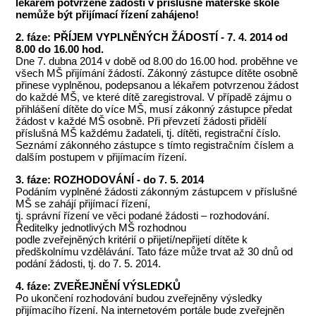
lékařem potvrzené žádosti v příslušné mateřské škole
nemůže být přijímací řízení zahájeno!
2. fáze: PŘÍJEM VYPLNĚNÝCH ŽÁDOSTÍ - 7. 4. 2014 od
8.00 do 16.00 hod.
Dne 7. dubna 2014 v době od 8.00 do 16.00 hod. proběhne ve
všech MŠ přijímání žádostí. Zákonný zástupce dítěte osobně
přinese vyplněnou, podepsanou a lékařem potvrzenou žádost
do každé MŠ, ve které dítě zaregistroval. V případě zájmu o
přihlášení dítěte do více MŠ, musí zákonný zástupce předat
žádost v každé MŠ osobně. Při převzetí žádosti přidělí
příslušná MŠ každému žadateli, tj. dítěti, registrační číslo.
Seznámí zákonného zástupce s tímto registračním číslem a
dalším postupem v přijímacím řízení.
3. fáze: ROZHODOVÁNÍ - do 7. 5. 2014
Podáním vyplněné žádosti zákonným zástupcem v příslušné
MŠ se zahájí přijímací řízení,
tj. správní řízení ve věci podané žádosti – rozhodování.
Ředitelky jednotlivých MŠ rozhodnou
podle zveřejněných kritérií o přijetí/nepřijetí dítěte k
předškolnímu vzdělávání. Tato fáze může trvat až 30 dnů od
podání žádosti, tj. do 7. 5. 2014.
4. fáze: ZVEŘEJNĚNÍ VÝSLEDKŮ
Po ukončení rozhodování budou zveřejněny výsledky
přijímacího řízení. Na internetovém portále bude zveřejněn