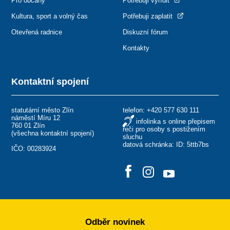
Pro občany
Potřebuji vyřídit
Kultura, sport a volný čas
Potřebuji zaplatit
Otevřená radnice
Diskuzní fórum
Kontakty
Kontaktní spojení
statutární město Zlín
telefon:
+420 577 630 111
náměstí Míru 12
infolinka s online přepisem
760 01 Zlín
řeči pro osoby s postižením
(
všechna kontaktní spojení
)
sluchu
datová schránka: ID: 5ttb7bs
IČO: 00283924
Odběr novinek