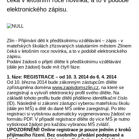
elektronického zápisu.
Zlín - Přijímání dětí k předškolnímu vzdělávání – zápis - v
mateřských školách zřizovaných statutárním městem Zlínem
čeká v letošním roce novinka, a to v podobě elektronického
zápisu.
Podání žádosti o přijetí dítěte k předškolnímu vzdělávání
(dále jen žádost) bude mít čtyři fáze:
1. fáze: REGISTRACE – od 10. 3. 2014 do 6. 4. 2014
Od 10. března 2014 bude zákonným zástupcům dítěte
zpřístupněna doména
www.zapisdomszlin.cz
, na které se
zaregistrují a vytvoří elektronický profil svého dítěte. Na
základě tohoto profilu bude dítěti přiděleno identifikační číslo
(ID). Následně si zákonní zástupci vyberou mateřskou školu
(dále jen MŠ) a dítě do dané MŠ online zaregistrují. Po této
registraci si vytisknou automaticky vygenerovanou žádost ve
formátu PDF. V případě registrace dítěte do více MŠ je nutno
vytisknout žádost pro každou vybranou MŠ zvlášť.
UPOZORNĚNÍ! Online registrace je pouze jedním z kroků
přijímacího řízení. Bez osobního předání podepsané a