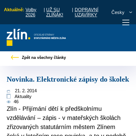
Aktuálně:
Volby
|
UŽ SU
|
DOPRAVNÍ
Česky
2026
ZLÍŇÁK!
UZAVÍRKY
Pro občany
Tiskové zprávy
Novinka. Elektronické zápisy do školek
Zpět na všechny články
otřebuji vyřídit
Potřebuji zaplatit
Diskuzní fór
Novinka. Elektronické zápisy do školek
21. 2. 2014
Aktuality
46
Zlín - Přijímání dětí k předškolnímu
vzdělávání – zápis - v mateřských školách
zřizovaných statutárním městem Zlínem
čeká v letošním roce novinka, a to v podobě