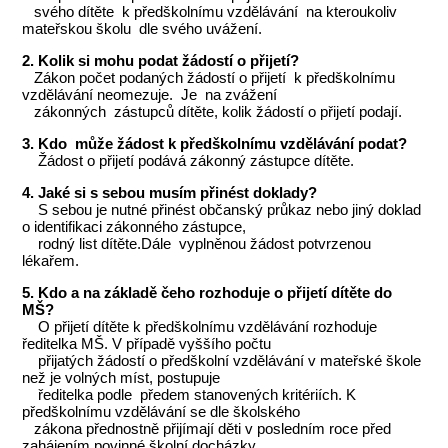
svého dítěte k předškolnímu vzdělávání na kteroukoliv
mateřskou školu dle svého uvážení.
2. Kolik si mohu podat žádostí o přijetí?
Zákon počet podaných žádostí o přijetí k předškolnímu
vzdělávání neomezuje. Je na zvážení
zákonných zástupců dítěte, kolik žádostí o přijetí podají.
3. Kdo může žádost k předškolnímu vzdělávání podat?
Žádost o přijetí podává zákonný zástupce dítěte.
4. Jaké si s sebou musím přinést doklady?
S sebou je nutné přinést občanský průkaz nebo jiný doklad
o identifikaci zákonného zástupce,
rodný list dítěte.Dále vyplněnou žádost potvrzenou
lékařem.
5. Kdo a na základě čeho rozhoduje o přijetí dítěte do
MŠ?
O přijetí dítěte k předškolnímu vzdělávání rozhoduje
ředitelka MŠ. V případě vyššího počtu
přijatých žádostí o předškolní vzdělávání v mateřské škole
než je volných míst, postupuje
ředitelka podle předem stanovených kritériích. K
předškolnímu vzdělávání se dle školského
zákona přednostně přijímají děti v posledním roce před
zahájením povinné školní docházky.