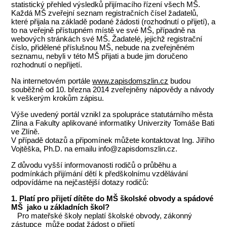
statistický přehled výsledků přijímacího řízení všech MŠ.
Každá MŠ zveřejní seznam registračních čísel žadatelů,
které přijala na základě podané žádosti (rozhodnutí o přijetí), a
to na veřejně přístupném místě ve své MŠ, případně na
webových stránkách své MŠ. Žadatelé, jejichž registrační
číslo, přidělené příslušnou MŠ, nebude na zveřejněném
seznamu, nebyli v této MŠ přijati a bude jim doručeno
rozhodnutí o nepřijetí.
Na internetovém portále
www.zapisdomszlin.cz
budou
souběžně od 10. března 2014 zveřejněny nápovědy a návody
k veškerým krokům zápisu.
Výše uvedený portál vznikl za spolupráce statutárního města
Zlína a Fakulty aplikované informatiky Univerzity Tomáše Bati
ve Zlíně.
V případě dotazů a připomínek můžete kontaktovat Ing. Jiřího
Vojtěška, Ph.D. na emailu info@zapisdomszlin.cz.
Z důvodu vyšší informovanosti rodičů o průběhu a
podmínkách přijímání dětí k předškolnímu vzdělávání
odpovídáme na nejčastější dotazy rodičů:
1. Platí pro přijetí dítěte do MŠ školské obvody a spádové
MŠ jako u základních škol?
Pro mateřské školy neplatí školské obvody, zákonný
zástupce může podat žádost o přijetí