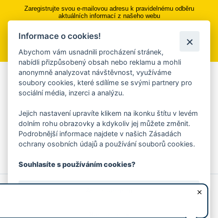
Zaregistrujte svou e-mailovou adresu k pravidelnému odběru
aktuálních informací z našeho webu
Informace o cookies!
Přihlásit se k odběru
Abychom vám usnadnili procházení stránek,
nabídli přizpůsobený obsah nebo reklamu a mohli
anonymně analyzovat návštěvnost, využíváme
Aplikace Mobilní rozhlas
soubory cookies, které sdílíme se svými partnery pro
sociální média, inzerci a analýzu.
Chcete dostávat do svého mobilu či mailu upozornění na
blížící se nebezpečí, odstávky, poruchy a výpadky energií,
Jejich nastavení upravíte klikem na ikonku štítu v levém
ankety, pozvánky na kulturní a sportovní akce?
dolním rohu obrazovky a kdykoliv jej můžete změnit.
Více informací o aplikaci
Podrobnější informace najdete v našich Zásadách
ochrany osobních údajů a používání souborů cookies.
Souhlasíte s používáním cookies?
© 2026 Magistrát města Zlína
Prohlášení o používání cookies
Ano, souhlasím
všechna práva vyhrazena
Ochrana osobních údajů
Prohlášení o přístupnosti
Podněty k webovým stránkám
Kontakt:
webmaster@zlin.eu
Nesouhlasím