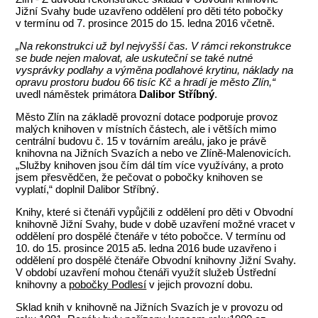
Jižní Svahy bude uzavřeno oddělení pro děti této pobočky
v termínu od 7. prosince 2015 do 15. ledna 2016 včetně.
„Na rekonstrukci už byl nejvyšší čas. V rámci rekonstrukce
se bude nejen malovat, ale uskuteční se také nutné
vysprávky podlahy a výměna podlahové krytinu, náklady na
opravu prostoru budou 66 tisíc Kč a hradí je město Zlín,“
uvedl náměstek primátora
Dalibor Stříbný
.
Město Zlín na základě provozní dotace podporuje provoz
malých knihoven v místních částech, ale i větších mimo
centrální budovu č. 15 v továrním areálu, jako je právě
knihovna na Jižních Svazích a nebo ve Zlíně-Malenovicích.
„Služby knihoven jsou čím dál tím více využívány, a proto
jsem přesvědčen, že pečovat o pobočky knihoven se
vyplatí,“ doplnil Dalibor Stříbný.
Knihy, které si čtenáři vypůjčili z oddělení pro děti v Obvodní
knihovně Jižní Svahy, bude v době uzavření možné vracet v
oddělení pro dospělé čtenáře v této pobočce. V termínu od
10. do 15. prosince 2015 a5. ledna 2016 bude uzavřeno i
oddělení pro dospělé čtenáře Obvodní knihovny Jižní Svahy.
V období uzavření mohou čtenáři využít služeb Ústřední
knihovny a
pobočky Podlesí
v jejich provozní dobu.
Sklad knih v knihovně na Jižních Svazích je v provozu od