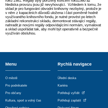
roku 1981. Regály byly pořízeny koncem roku1980 az
hlediska provozu jsou již nevyhovující. Vzhledem k tomu, že
sklad je pro fungování obvodní knihovny nezbytný, protože je
v něm z kapacitních důvodů uložena i část poměrně hodně
využívaného knihovního fondu, je nutné provést po letech
základní rekonstrukci skladu, demontovat stávající regály,
nahradit je novými regály odpovídajícími normám, vymalovat
a sklad uspořádat tak, aby mohl být operativně a bezpečně
využíván obsluhou.
Menu
Rychlá navigace
O městě
Úřední deska
Pro podnikatele
Kariéra
Pro občany
Potřebuji vyřídit
Kultura, sport a volný čas
Potřebuji zaplatit
Otevřená radnice
Diskuzní fórum