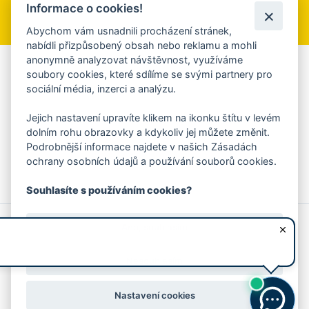
Informace o cookies!
Přihlásit se k odběru
Abychom vám usnadnili procházení stránek,
nabídli přizpůsobený obsah nebo reklamu a mohli
anonymně analyzovat návštěvnost, využíváme
Aplikace Mobilní rozhlas
soubory cookies, které sdílíme se svými partnery pro
sociální média, inzerci a analýzu.
Chcete dostávat do svého mobilu či mailu upozornění na
blížící se nebezpečí, odstávky, poruchy a výpadky energií,
Jejich nastavení upravíte klikem na ikonku štítu v levém
ankety, pozvánky na kulturní a sportovní akce?
dolním rohu obrazovky a kdykoliv jej můžete změnit.
Více informací o aplikaci
Podrobnější informace najdete v našich Zásadách
ochrany osobních údajů a používání souborů cookies.
Souhlasíte s používáním cookies?
© 2026 Magistrát města Zlína
Prohlášení o používání cookies
Ano, souhlasím
všechna práva vyhrazena
Ochrana osobních údajů
Prohlášení o přístupnosti
Podněty k webovým stránkám
Kontakt:
webmaster@zlin.eu
Nesouhlasím
Nastavení cookies