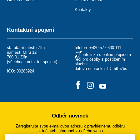
Kontakty
Kontaktní spojení
statutární město Zlín
telefon:
+420 577 630 111
náměstí Míru 12
infolinka s online přepisem
760 01 Zlín
řeči pro osoby s postižením
(
všechna kontaktní spojení
)
sluchu
datová schránka: ID: 5ttb7bs
IČO: 00283924
Odběr novinek
Zaregistrujte svou e-mailovou adresu k pravidelnému odběru
aktuálních informací z našeho webu