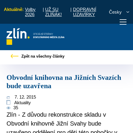
Aktuálně:
Volby
|
UŽ SU
|
DOPRAVNÍ
Česky
2026
ZLÍŇÁK!
UZAVÍRKY
Tiskové zprávy
Obvodní knihovna na Jižních Svazích bude uzavřena
Zpět na všechny články
otřebuji vyřídit
Potřebuji zaplatit
Diskuzní fór
Obvodní knihovna na Jižních Svazích
bude uzavřena
7. 12. 2015
Aktuality
35
Zlín - Z důvodu rekonstrukce skladu v
Obvodní knihovně Jižní Svahy bude
uzavřeno oddělení pro děti této pobočky v