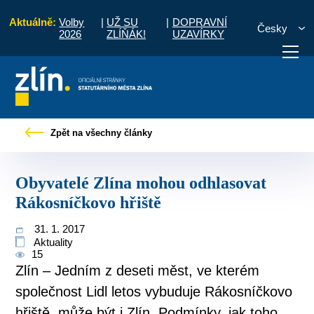
Aktuálně:
Volby
|
UŽ SU
|
DOPRAVNÍ
Česky
2026
ZLÍŇÁK!
UZAVÍRKY
skové zprávy
Obyvatelé Zlína mohou odhlasovat Rákosníčkovo hřiště
Zpět na všechny články
otřebuji vyřídit
Potřebuji zaplatit
Diskuzní fór
Obyvatelé Zlína mohou odhlasovat
Rákosníčkovo hřiště
31. 1. 2017
Aktuality
15
Zlín – Jedním z deseti měst, ve kterém
společnost Lidl letos vybuduje Rákosníčkovo
hřiště, může být i Zlín. Podmínky, jak toho