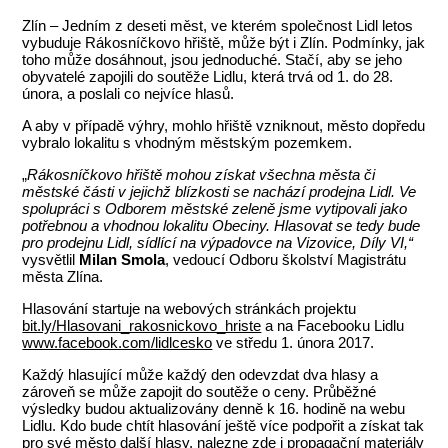
Zlín – Jedním z deseti měst, ve kterém společnost Lidl letos
vybuduje Rákosníčkovo hřiště, může být i Zlín. Podmínky, jak
toho může dosáhnout, jsou jednoduché. Stačí, aby se jeho
obyvatelé zapojili do soutěže Lidlu, která trvá od 1. do 28.
února, a poslali co nejvíce hlasů.
A aby v případě výhry, mohlo hřiště vzniknout, město dopředu
vybralo lokalitu s vhodným městským pozemkem.
„
Rákosníčkovo hřiště mohou získat všechna města či
městské části v jejichž blízkosti se nachází prodejna Lidl. Ve
spolupráci s Odborem městské zeleně jsme vytipovali jako
potřebnou a vhodnou lokalitu Obeciny. Hlasovat se tedy bude
pro prodejnu Lidl, sídlící na výpadovce na Vizovice, Díly VI,“
vysvětlil
Milan Smola
, vedoucí Odboru školství Magistrátu
města Zlína.
Hlasování startuje na webových stránkách projektu
bit.ly/Hlasovani_rakosnickovo_hriste
a na Facebooku Lidlu
www.facebook.com/lidlcesko
ve středu 1. února 2017.
Každý hlasující může každý den odevzdat dva hlasy a
zároveň se může zapojit do soutěže o ceny. Průběžné
výsledky budou aktualizovány denně k 16. hodině na webu
Lidlu. Kdo bude chtít hlasování ještě více podpořit a získat tak
pro své město další hlasy, nalezne zde i propagační materiály