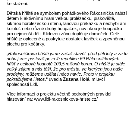
ke stažení.
Dětská hřiště se symbolem pohádkového Rákosníčka nabízí
dětem k aktivnímu hraní velkou prolézačku, pískoviště,
šikmou horolezeckou stěnu, lanovou překážku a nechybí ani
kolotoč nebo různé druhy houpaček, novinkou je houpačka
pro nejmenší děti. Klidovou zónu doplňuje domeček. Celé
hřiště je oplocené a poskytuje dostatek laviček a zpevněnou
plochu pro kočárky.
„
Rákosníčkova hřiště jsme začali stavět před pěti lety a za tu
dobu jsme postavili po celé republice 69 Rákosníčkových
hřišť v celkové hodnotě 103,5 milionů korun. O hřiště je stále
velký zájem a nás těší, že pro města, ve kterých jsou naše
prodejny, můžeme udělat i něco navíc. Proto v projektu
pokračujeme i letos,
“ uvedla
Zuzana Holá
, mluvčí
společnosti Lidl.
Více informací o projektu včetně podrobných pravidel
hlasování na:
www.lidl-rakosnickova-hriste.cz/