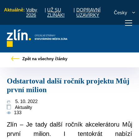
Aktuálně:
Volby
|
UŽ SU
|
DOPRAVNÍ
Česky
2026
ZLÍŇÁK!
UZAVÍRKY
y
Tiskové zprávy
Odstartoval další ročník projektu Můj první milion
Zpět na všechny články
otřebuji vyřídit
Potřebuji zaplatit
Diskuzní fór
Odstartoval další ročník projektu Můj
první milion
5. 10. 2022
Aktuality
133
Zlín – Je tady další ročník akcelerátoru Můj
první milion. I tentokrát nabízí