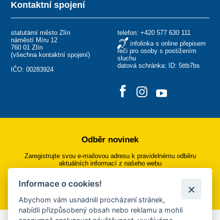
Kontaktní spojení
statutární město Zlín
telefon:
+420 577 630 111
náměstí Míru 12
infolinka s online přepisem
760 01 Zlín
řeči pro osoby s postižením
(
všechna kontaktní spojení
)
sluchu
datová schránka: ID: 5ttb7bs
IČO: 00283924
Odběr novinek
Zaregistrujte svou e-mailovou adresu k pravidelnému odběru
aktuálních informací z našeho webu
Informace o cookies!
Přihlásit se k odběru
Abychom vám usnadnili procházení stránek,
nabídli přizpůsobený obsah nebo reklamu a mohli