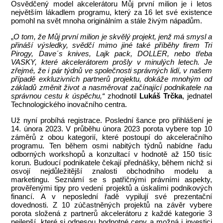
Osvědčený model akcelerátoru Můj první milion je i letos
největším lákadlem programu, který za 16 let své existence
pomohl na svět mnoha originálním a stále živým nápadům.
„
O tom, že Můj první milion je skvělý projekt, jenž má smysl a
přináší výsledky, svědčí mimo jiné také příběhy firem Tri
Pirogy, Dave´s knives, Lajk pack, DOLLER, nebo třeba
VASKY, které akcelerátorem prošly v
minul
ý
ch letech. Je
zřejmé, že i pár týdnů ve společnosti správných lidí, v
na
š
em
p
ří
pad
ě
exkluzivn
í
ch partner
ů
projektu, dokáže mnohým od
základů změnit život a nasměrovat začínající podnikatele na
správnou cestu k
úspěchu,“
zhodnotil
Lukáš Trčka
, jednatel
Technologického inovačního centra.
Už nyní probíhá registrace. Poslední šance pro přihlášení je
14. února 2023. V průběhu února 2023 porota vybere top 10
záměrů z obou kategorií, které postoupí do akceleračního
programu. Ten během osmi nabitých týdnů nabídne řadu
odborných workshopů a konzultací v hodnotě až 150 tisíc
korun. Budoucí podnikatele čekají přednášky, během nichž si
osvojí nejdůležitější znalosti obchodního modelu a
marketingu. Seznámí se s patřičnými právními aspekty,
prověřenými tipy pro vedení projektů a úskalími podnikových
financí. A v neposlední řadě vypilují své prezentační
dovednosti. Z 10 zúčastněných projektů na závěr vybere
porota složená z partnerů akcelerátoru z každé kategorie 3
nejlepší, které si odnesou hodnotné ceny a možná i investici