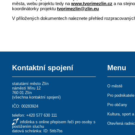
města, webu projektu tedy na
www.tvorimezlin.cz
a na stejn
koordinátorky projektu
tvorimezlin@zlin.eu
V příložených dokumentech naleznete přehled rozpracovaných
Kontaktní spojení
Menu
statutární město Zlín
O městě
náměstí Míru 12
760 01 Zlín
Pro podnikatele
(
všechna kontaktní spojení
)
Pro občany
IČO: 00283924
Kultura, sport a
telefon:
+420 577 630 111
infolinka s online přepisem řeči pro osoby s
Otevřená radni
postižením sluchu
datová schránka: ID: 5ttb7bs