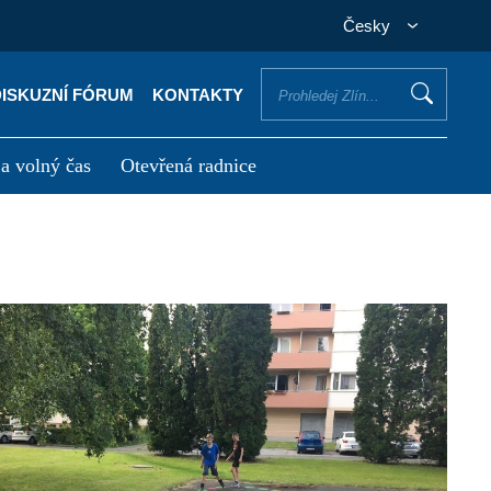
Česky
DISKUZNÍ FÓRUM
KONTAKTY
 a volný čas
Otevřená radnice
otřebuji vyřídit
Potřebuji zaplatit