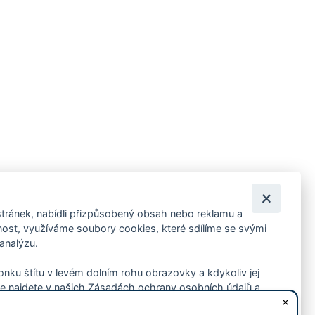
tránek, nabídli přizpůsobený obsah nebo reklamu a
 ankety, pozvánky na kulturní a sportovní akce?
st, využíváme soubory cookies, které sdílíme se svými
 analýzu.
konku štítu v levém dolním rohu obrazovky a kdykoliv jej
e najdete v našich Zásadách ochrany osobních údajů a