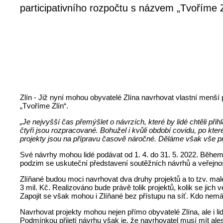
participativního rozpočtu s názvem „Tvoříme Zl
Zlín - Již nyní mohou obyvatelé Zlína navrhovat vlastní menší 
„Tvoříme Zlín“.
„Je nejvyšší čas přemýšlet o návrzích, které by lidé chtěli př
čtyři jsou rozpracované. Bohužel i kvůli období covidu, po kte
projekty jsou na přípravu časově náročné. Děláme však vše pr
Své návrhy mohou lidé podávat od 1. 4. do 31. 5. 2022. Během
podzim se uskuteční představení soutěžních návrhů a veřejno
Zlíňané budou moci navrhovat dva druhy projektů a to tzv. malé 
3 mil. Kč. Realizováno bude právě tolik projektů, kolik se jic
Zapojit se však mohou i Zlíňané bez přístupu na síť. Kdo nem
Navrhovat projekty mohou nejen přímo obyvatelé Zlína, ale i lidé,
Podmínkou přijetí návrhu však je, že navrhovatel musí mít ale