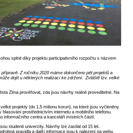
mohou splnit díky projektu participativního rozpočtu s názvem
ty v přípravě. Z ročníku 2020 máme dokončeno pět projektů a
ůže dojít u některých realizací ke zdržení. Zvláště tzv. velké
ta Zlína prověřovat, zda jsou návrhy reálně proveditelné. Na
 velké projekty (do 1,5 milionu korun), na které jsou vyčleněny
v hlasování prostřednictvím internetu a mobilního telefonu.
 informačního centra a kanceláří místních částí.
sou studenti univerzity. Návrhy lze zasílat od 15 let.
odrobná pravidla a další informace jsou k nalezení na webu