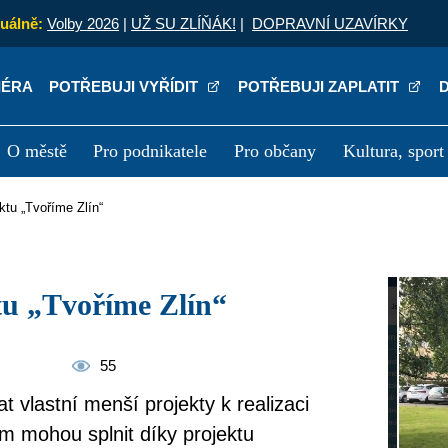
uálně:
Volby 2026
|
UŽ SU ZLÍŇÁK!
|
DOPRAVNÍ UZAVÍRKY
IÉRA
POTŘEBUJI VYŘÍDIT
POTŘEBUJI ZAPLATIT
O městě
Pro podnikatele
Pro občany
Kultura, sport
a
Kariéra
P
ektu „Tvoříme Zlín“
ktu „Tvoříme Zlín“
55
t vlastní menší projekty k realizaci
im mohou splnit díky projektu