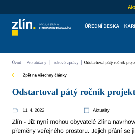
Akt
ÚŘEDNÍ DESKA
KAR
Kontakty
Úřední desk
Úvod
Pro občany
Tiskové zprávy
Odstartoval pátý ročník proj
Zpět na všechny články
Odstartoval pátý ročník proje
11. 4. 2022
Aktuality
Zlín - Již nyní mohou obyvatelé Zlína navrhova
přeměny veřejného prostoru. Jejich přání se j