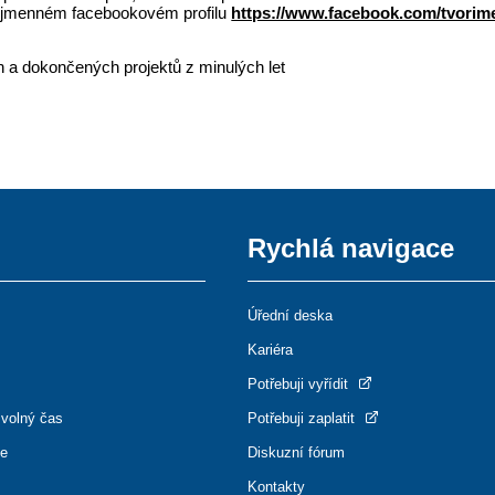
ojmenném facebookovém profilu
https://www.facebook.com/tvorime
 a dokončených projektů z minulých let
Rychlá navigace
Úřední deska
Kariéra
Potřebuji vyřídit
 volný čas
Potřebuji zaplatit
ce
Diskuzní fórum
Kontakty