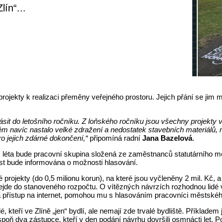
ín“...
projekty k realizaci přeměny veřejného prostoru. Jejich přání se jim 
ihlásit do letošního ročníku. Z loňského ročníku jsou všechny projek
rém navíc nastalo velké zdražení a nedostatek stavebních materiálů, m
o jejich zdárné dokončení,“
připomíná radní
Jana Bazelová
.
 léta bude pracovní skupina složená ze zaměstnanců statutárního měs
st bude informována o možnosti hlasování.
projekty (do 0,5 milionu korun), na které jsou vyčleněny 2 mil. Kč, a
h vejde do stanoveného rozpočtu. O vítězných návrzích rozhodnou lidé 
á přístup na internet, pomohou mu s hlasováním pracovníci městského
 kteří ve Zlíně „jen“ bydlí, ale nemají zde trvalé bydliště. Příkladem j
spoň dva zástupce, kteří v den podání návrhu dovršili osmnácti let. P