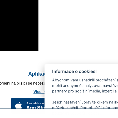
Informace o cookies!
Aplikace Mobilní rozhlas
Abychom vám usnadnili procházení s
rnění na blížící se nebezpečí, odstávky, poruchy a výpadky energií,
mohli anonymně analyzovat návštěvno
partnery pro sociální média, inzerci a
Více informací o aplikaci
Jejich nastavení upravíte klikem na i
můžete změnit. Podrobnější informac
používání souborů cookies.