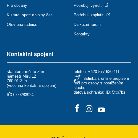
Pro občany
Potřebuji vyřídit
Kultura, sport a volný čas
Potřebuji zaplatit
Otevřená radnice
Diskuzní fórum
Kontakty
Kontaktní spojení
statutární město Zlín
telefon:
+420 577 630 111
náměstí Míru 12
infolinka s online přepisem
760 01 Zlín
řeči pro osoby s postižením
(
všechna kontaktní spojení
)
sluchu
datová schránka: ID: 5ttb7bs
IČO: 00283924