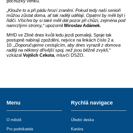
pochůzky venku.
„Klouže to a při pádu hrozí zranění. Pokud tedy naši senioři
můžou zůstat doma, ať tak raději udělají. Opatrní by měli být i
řidiči. Všichni by si také měli dát pozor při chůzi, zejména pod
namrzlými stromy,“
upozornil
Miroslav Adámek
.
MHD ve Zlíně dnes kvůli ledu jezdí pomaleji. Spoje tak
postupně nabírají zpoždění, nejvíce na linkách číslo 2 a
10.
„Doporučujeme cestujícím, aby dnes vyrazili z domova
raději na některý dřívější spoj, než jsou běžně zvyklí,“
vzkázal
Vojtěch Cekota
, mluvčí DSZO.
Menu
Rychlá navigace
O městě
Úřední deska
Pro podnikatele
Kariéra