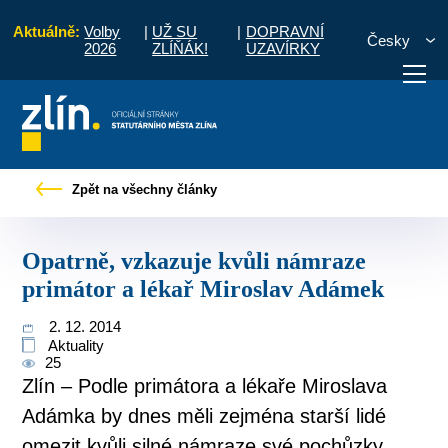
Aktuálně:
Volby
|
UŽ SU
|
DOPRAVNÍ
Česky
2026
ZLÍŇÁK!
UZAVÍRKY
y
Opatrně, vzkazuje kvůli námraze primátor a lékař Miroslav Adámek
Zpět na všechny články
otřebuji vyřídit
Potřebuji zaplatit
Diskuzní fór
Opatrně, vzkazuje kvůli námraze
primátor a lékař Miroslav Adámek
2. 12. 2014
Aktuality
25
Zlín – Podle primátora a lékaře Miroslava
Adámka by dnes měli zejména starší lidé
omezit kvůli silné námraze své pochůzky