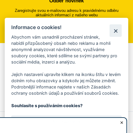
Odběr novinek
Zaregistrujte svou e-mailovou adresu k pravidelnému odběru
aktuálních informací z našeho webu
Informace o cookies!
Přihlásit se k odběru
Abychom vám usnadnili procházení stránek,
nabídli přizpůsobený obsah nebo reklamu a mohli
anonymně analyzovat návštěvnost, využíváme
Aplikace Mobilní rozhlas
soubory cookies, které sdílíme se svými partnery pro
sociální média, inzerci a analýzu.
Chcete dostávat do svého mobilu či mailu upozornění na
blížící se nebezpečí, odstávky, poruchy a výpadky energií,
Jejich nastavení upravíte klikem na ikonku štítu v levém
ankety, pozvánky na kulturní a sportovní akce?
dolním rohu obrazovky a kdykoliv jej můžete změnit.
Více informací o aplikaci
Podrobnější informace najdete v našich Zásadách
ochrany osobních údajů a používání souborů cookies.
Souhlasíte s používáním cookies?
© 2026 Magistrát města Zlína
Prohlášení o používání cookies
Ano, souhlasím
všechna práva vyhrazena
Ochrana osobních údajů
Prohlášení o přístupnosti
Podněty k webovým stránkám