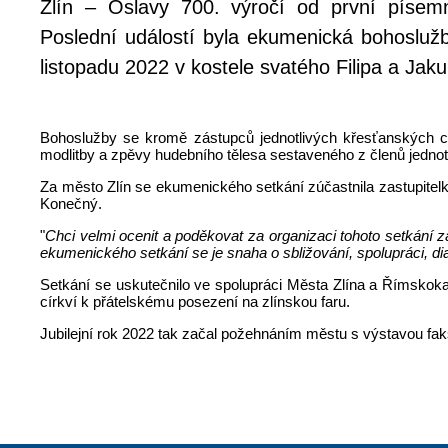
Zlín – Oslavy 700. výročí od první písem
Poslední událostí byla ekumenická bohoslužba
listopadu 2022 v kostele svatého Filipa a Jak
Bohoslužby se kromě zástupců jednotlivých křesťanských círk
modlitby a zpěvy hudebního tělesa sestaveného z členů jednotl
Za město Zlín se ekumenického setkání zúčastnila zastupitel
Konečný.
"
Chci velmi ocenit a poděkovat za organizaci tohoto setkání
ekumenického setkání se je snaha o sbližování, spolupráci, di
Setkání se uskutečnilo ve spolupráci Města Zlína a Římskoka
církví k přátelskému posezení na zlínskou faru.
Jubilejní rok 2022 tak začal požehnáním městu s výstavou faks