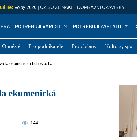
uálně:
Volby 2026
|
UŽ SU ZLÍŇÁK!
|
DOPRAVNÍ UZAVÍRKY
IÉRA
POTŘEBUJI VYŘÍDIT
POTŘEBUJI ZAPLATIT
O městě
Pro podnikatele
Pro občany
Kultura, sport
a
Kariéra
P
zavřela ekumenická bohoslužba
144