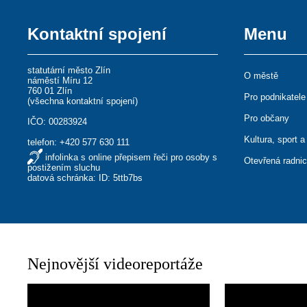
Kontaktní spojení
Menu
statutární město Zlín
O městě
náměstí Míru 12
760 01 Zlín
Pro podnikatele
(
všechna kontaktní spojení
)
Pro občany
IČO: 00283924
Kultura, sport a
telefon:
+420 577 630 111
infolinka s online přepisem řeči pro osoby s
Otevřená radni
postižením sluchu
datová schránka: ID: 5ttb7bs
Nejnovější videoreportáže