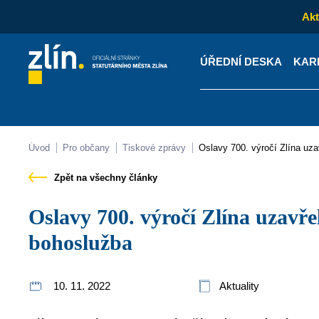
Akt
ÚŘEDNÍ DESKA
KAR
Kontakty
Úřední desk
Úvod
Pro občany
Tiskové zprávy
Oslavy 700. výročí Zlína u
Zpět na všechny články
Oslavy 700. výročí Zlína uzavřela ekumenická
bohoslužba
10. 11. 2022
Aktuality