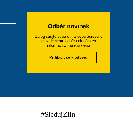
Odběr novinek
Zaregistrujte svou e-mailovou adresu k
pravidelnému odběru aktuálních
informací z našeho webu
Přihlásit se k odběru
#SledujZlin