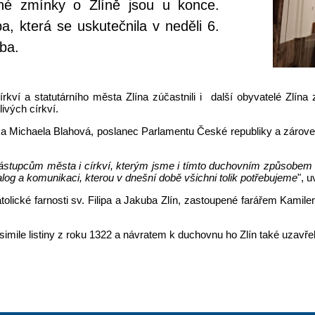
né zmínky o Zlíně jsou u konce.
, která se uskutečnila v neděli 6.
uba.
ví a statutárního města Zlína zúčastnili i další obyvatelé Zlína z
ivých církví.
ka Michaela Blahová, poslanec Parlamentu České republiky a zároveň
 zástupcům města i církví, kterým jsme i tímto duchovním způsobem
alog a komunikaci, kterou v dnešní době všichni tolik potřebujeme
", 
tolické farnosti sv. Filipa a Jakuba Zlín, zastoupené farářem Ka
imile listiny z roku 1322 a návratem k duchovnu ho Zlín také uzavřel