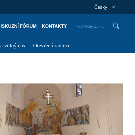
Česky
DISKUZNÍ FÓRUM
KONTAKTY
 a volný čas
Otevřená radnice
otřebuji vyřídit
Potřebuji zaplatit