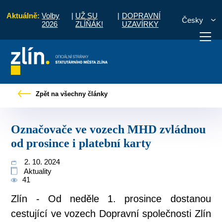
Aktuálně:
Volby
|
UŽ SU
|
DOPRAVNÍ
Česky
2026
ZLÍŇÁK!
UZAVÍRKY
vy
Označovače ve vozech MHD zvládnou od prosince i platební karty
Zpět na všechny články
otřebuji vyřídit
Potřebuji zaplatit
Diskuzní fór
Označovače ve vozech MHD zvládnou
od prosince i platební karty
2. 10. 2024
Aktuality
41
Zlín - Od neděle 1. prosince dostanou
cestující ve vozech Dopravní společnosti Zlín