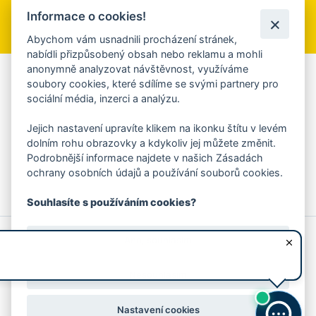
Informace o cookies!
Přihlásit se k odběru
Abychom vám usnadnili procházení stránek,
nabídli přizpůsobený obsah nebo reklamu a mohli
anonymně analyzovat návštěvnost, využíváme
Aplikace Mobilní rozhlas
soubory cookies, které sdílíme se svými partnery pro
sociální média, inzerci a analýzu.
Chcete dostávat do svého mobilu či mailu upozornění na
blížící se nebezpečí, odstávky, poruchy a výpadky energií,
Jejich nastavení upravíte klikem na ikonku štítu v levém
ankety, pozvánky na kulturní a sportovní akce?
dolním rohu obrazovky a kdykoliv jej můžete změnit.
Více informací o aplikaci
Podrobnější informace najdete v našich Zásadách
ochrany osobních údajů a používání souborů cookies.
Souhlasíte s používáním cookies?
© 2026 Magistrát města Zlína
Prohlášení o používání cookies
Ano, souhlasím
všechna práva vyhrazena
Ochrana osobních údajů
Prohlášení o přístupnosti
Podněty k webovým stránkám
Kontakt:
webmaster@zlin.eu
Nesouhlasím
Nastavení cookies