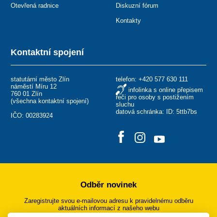
Otevřená radnice
Diskuzní fórum
Kontakty
Kontaktní spojení
statutární město Zlín
telefon:
+420 577 630 111
náměstí Míru 12
infolinka s online přepisem
760 01 Zlín
řeči pro osoby s postižením
(
všechna kontaktní spojení
)
sluchu
datová schránka: ID: 5ttb7bs
IČO: 00283924
Odběr novinek
Zaregistrujte svou e-mailovou adresu k pravidelnému odběru
aktuálních informací z našeho webu