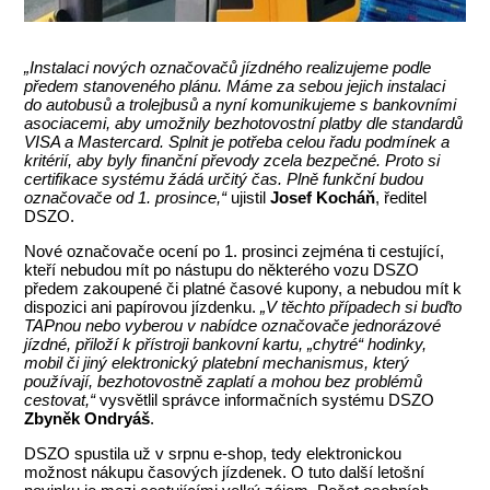
„Instalaci nových označovačů jízdného realizujeme podle
předem stanoveného plánu. Máme za sebou jejich instalaci
do autobusů a trolejbusů a nyní komunikujeme s bankovními
asociacemi, aby umožnily bezhotovostní platby dle standardů
VISA a Mastercard. Splnit je potřeba celou řadu podmínek a
kritérií, aby byly finanční převody zcela bezpečné. Proto si
certifikace systému žádá určitý čas. Plně funkční budou
označovače od 1. prosince,“
ujistil
Josef Kocháň
, ředitel
DSZO.
Nové označovače ocení po 1. prosinci zejména ti cestující,
kteří nebudou mít po nástupu do některého vozu DSZO
předem zakoupené či platné časové kupony, a nebudou mít k
dispozici ani papírovou jízdenku.
„V těchto případech si buďto
TAPnou nebo vyberou v nabídce označovače jednorázové
jízdné, přiloží k přístroji bankovní kartu, „chytré“ hodinky,
mobil či jiný elektronický platební mechanismus, který
používají, bezhotovostně zaplatí a mohou bez problémů
cestovat,“
vysvětlil správce informačních systému DSZO
Zbyněk Ondryáš
.
DSZO spustila už v srpnu e-shop, tedy elektronickou
možnost nákupu časových jízdenek. O tuto další letošní