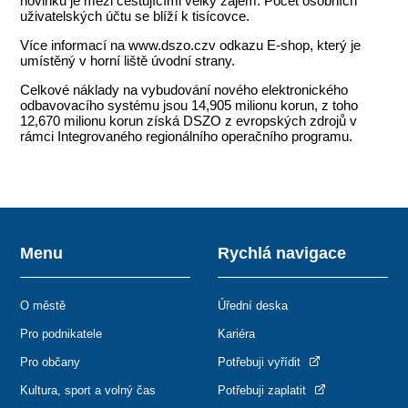
novinku je mezi cestujícími velký zájem. Počet osobních
uživatelských účtu se blíží k tisícovce.
Více informací na www.dszo.czv odkazu E-shop, který je
umístěný v horní liště úvodní strany.
Celkové náklady na vybudování nového elektronického
odbavovacího systému jsou 14,905 milionu korun, z toho
12,670 milionu korun získá DSZO z evropských zdrojů v
rámci Integrovaného regionálního operačního programu.
Menu
Rychlá navigace
O městě
Úřední deska
Pro podnikatele
Kariéra
Pro občany
Potřebuji vyřídit
Kultura, sport a volný čas
Potřebuji zaplatit