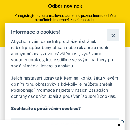
Odběr novinek
Zaregistrujte svou e-mailovou adresu k pravidelnému odběru
aktuálních informací z našeho webu
Informace o cookies!
Přihlásit se k odběru
Abychom vám usnadnili procházení stránek,
nabídli přizpůsobený obsah nebo reklamu a mohli
anonymně analyzovat návštěvnost, využíváme
Aplikace Mobilní rozhlas
soubory cookies, které sdílíme se svými partnery pro
sociální média, inzerci a analýzu.
Chcete dostávat do svého mobilu či mailu upozornění na
blížící se nebezpečí, odstávky, poruchy a výpadky energií,
Jejich nastavení upravíte klikem na ikonku štítu v levém
ankety, pozvánky na kulturní a sportovní akce?
dolním rohu obrazovky a kdykoliv jej můžete změnit.
Více informací o aplikaci
Podrobnější informace najdete v našich Zásadách
ochrany osobních údajů a používání souborů cookies.
Souhlasíte s používáním cookies?
© 2026 Magistrát města Zlína
Prohlášení o používání cookies
Ano, souhlasím
všechna práva vyhrazena
Ochrana osobních údajů
Prohlášení o přístupnosti