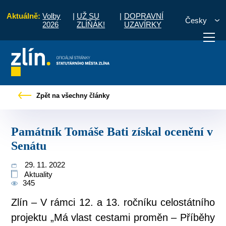
Aktuálně:
Volby
|
UŽ SU
|
DOPRAVNÍ
Česky
2026
ZLÍŇÁK!
UZAVÍRKY
ny
Tiskové zprávy
Památník Tomáše Bati získal ocenění v Senátu
Zpět na všechny články
otřebuji vyřídit
Potřebuji zaplatit
Diskuzní fór
Památník Tomáše Bati získal ocenění v
Senátu
29. 11. 2022
Aktuality
345
Zlín – V rámci 12. a 13. ročníku celostátního
projektu „Má vlast cestami proměn – Příběhy