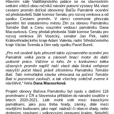
Hlavním sále Valdštejnského paláce se na slavnostním
setkání vítězů obou ročníků národní putovní výstavy Má vlast
cestami proměn dočkal obnovený Baťův Památník ocenění
od představitelů Stálé komise Senátu pro rozvoj venkova a od
spolku Cestami proměn. V rámci ceremonie převzala
pamětní list statutárnímu městu Zlín za obnovu Památníku
Tomáše Bati a Cenu souznění vedoucí památníku Dana
Macourková. Ceny předali předseda Stálé komise Senátu pro
rozvoj venkova Jiří Vosecký, senátor Jan Pirk, radní
Královéhradeckého kraje Adam Valenta, radní Středočeského
kraje Václav Švenda a člen rady spolku Pavel Bureš.
„Pro mě osobně bylo převzetí takto významného ocenění pro
Památník velká pocta a zároveň hnací motor do další
usilovné práce. Vážíme si toho, že v konkurenci tolika
úžasných proměn napříč naší vlastí dala široká veřejnost
nejvyšší počet hlasů právě zlínskému Památníku Tomáše
Bati. Tato mimořádná stavba věnovaná na počest Tomáše
Bati si pozornost zaslouží, a tak všechny srdečně zveme k
návštěvě,“
řekla
Dana Macourková
.
Projekt obnovy Baťova Památníku byl spolu s dalšími 118
proměnami z ČR a Slovenska přihlášen do národní soutěže v
letech 2020-2021. Lidé mohli volit mezi klasickými
památkami, jako jsou třeba hrady, zámky, dále mezi
novějšími budovami, jako např. nádraží či obecní úřady, nebo
drobnými stavbami i velkorysými úpravami krajiny. Největší