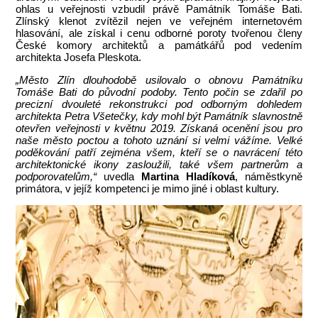
ohlas u veřejnosti vzbudil právě Památník Tomáše Bati.
Zlínský klenot zvítězil nejen ve veřejném internetovém
hlasování, ale získal i cenu odborné poroty tvořenou členy
České komory architektů a památkářů pod vedením
architekta Josefa Pleskota.
„Město Zlín dlouhodobě usilovalo o obnovu Památníku
Tomáše Bati do původní podoby. Tento počin se zdařil po
precizní dvouleté rekonstrukci pod odborným dohledem
architekta Petra Všetečky, kdy mohl být Památník slavnostně
otevřen veřejnosti v květnu 2019. Získaná ocenění jsou pro
naše město poctou a tohoto uznání si velmi vážíme. Velké
poděkování patří zejména všem, kteří se o navrácení této
architektonické ikony zasloužili, také všem partnerům a
podporovatelům,“
uvedla
Martina Hladíková
, náměstkyně
primátora, v jejíž kompetenci je mimo jiné i oblast kultury.