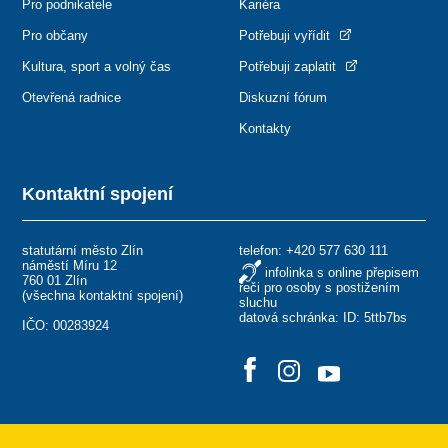
Pro podnikatele
Kariéra
Pro občany
Potřebuji vyřídit
Kultura, sport a volný čas
Potřebuji zaplatit
Otevřená radnice
Diskuzní fórum
Kontakty
Kontaktní spojení
statutární město Zlín
telefon:
+420 577 630 111
náměstí Míru 12
infolinka s online přepisem
760 01 Zlín
řeči pro osoby s postižením
(
všechna kontaktní spojení
)
sluchu
datová schránka: ID: 5ttb7bs
IČO: 00283924