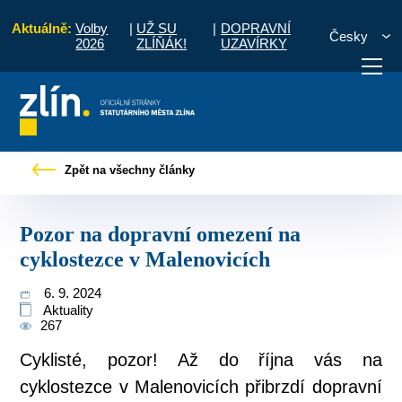
Aktuálně:
Volby
|
UŽ SU
|
DOPRAVNÍ
Česky
2026
ZLÍŇÁK!
UZAVÍRKY
vé zprávy
Pozor na dopravní omezení na cyklostezce v Malenovicích
Zpět na všechny články
otřebuji vyřídit
Potřebuji zaplatit
Diskuzní fór
Pozor na dopravní omezení na
cyklostezce v Malenovicích
6. 9. 2024
Aktuality
267
Cyklisté, pozor! Až do října vás na
cyklostezce v Malenovicích přibrzdí dopravní