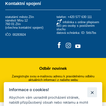
Kontaktní spojení
statutární město Zlín
telefon:
+420 577 630 111
náměstí Míru 12
infolinka s online přepisem
760 01 Zlín
řeči pro osoby s postižením
(
všechna kontaktní spojení
)
sluchu
datová schránka: ID: 5ttb7bs
IČO: 00283924
Odběr novinek
Zaregistrujte svou e-mailovou adresu k pravidelnému odběru
aktuálních informací z našeho webu
Informace o cookies!
Přihlásit se k odběru
Abychom vám usnadnili procházení stránek,
nabídli přizpůsobený obsah nebo reklamu a mohli