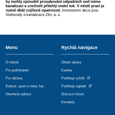
by mohly způsobit prosakování odpadních vod mimo
kanalizaci a znečistit přilehlý vodní tok. V místě prací je
nutné dbát zvýšené opatrnosti.
Investorem akce jsou
Vodovody a kanalizace Zlín, a. s.
Menu
Rychlá navigace
O městě
Úřední deska
Pro podnikatele
Kariéra
Pro občany
Potřebuji vyřídit
Kultura, sport a volný čas
Potřebuji zaplatit
Otevřená radnice
Diskuzní fórum
Kontakty