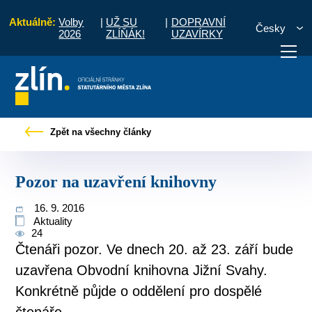
Aktuálně:
Volby
|
UŽ SU
|
DOPRAVNÍ
Česky
2026
ZLÍŇÁK!
UZAVÍRKY
Úvod
Pro občany
Tiskové zprávy
Pozor na uzavření knihovny
Zpět na všechny články
otřebuji vyřídit
Potřebuji zaplatit
Diskuzní fór
Pozor na uzavření knihovny
16. 9. 2016
Aktuality
24
Čtenáři pozor. Ve dnech 20. až 23. září bude
uzavřena Obvodní knihovna Jižní Svahy.
Konkrétně půjde o oddělení pro dospělé
čtenáře...