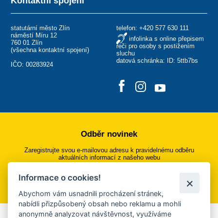
Kontaktní spojení
statutární město Zlín
telefon:
+420 577 630 111
náměstí Míru 12
infolinka s online přepisem
760 01 Zlín
řeči pro osoby s postižením
(
všechna kontaktní spojení
)
sluchu
datová schránka: ID: 5ttb7bs
IČO: 00283924
Odběr novinek
Zaregistrujte svou e-mailovou adresu k pravidelnému odběru
aktuálních informací z našeho webu
Informace o cookies!
Přihlásit se k odběru
Abychom vám usnadnili procházení stránek,
nabídli přizpůsobený obsah nebo reklamu a mohli
anonymně analyzovat návštěvnost, využíváme