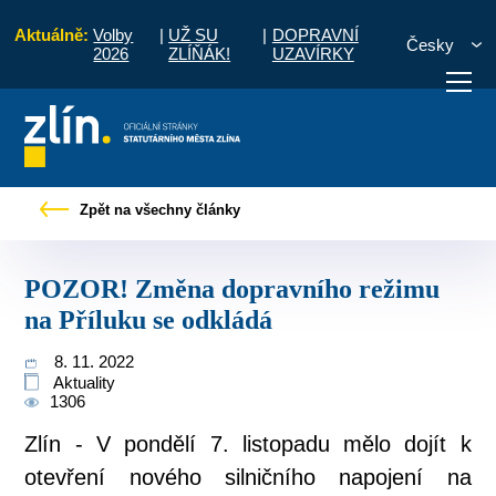
Aktuálně:
Volby
|
UŽ SU
|
DOPRAVNÍ
Česky
2026
ZLÍŇÁK!
UZAVÍRKY
kové zprávy
POZOR! Změna dopravního režimu na Příluku se odkládá
Zpět na všechny články
otřebuji vyřídit
Potřebuji zaplatit
Diskuzní fór
POZOR! Změna dopravního režimu
na Příluku se odkládá
8. 11. 2022
Aktuality
1306
Zlín - V pondělí 7. listopadu mělo dojít k
otevření nového silničního napojení na