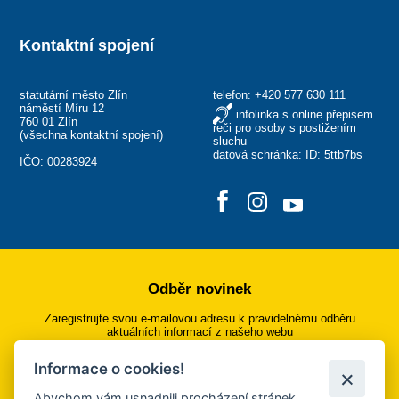
Kontaktní spojení
statutární město Zlín
telefon:
+420 577 630 111
náměstí Míru 12
infolinka s online přepisem
760 01 Zlín
řeči pro osoby s postižením
(
všechna kontaktní spojení
)
sluchu
datová schránka: ID: 5ttb7bs
IČO: 00283924
Odběr novinek
Zaregistrujte svou e-mailovou adresu k pravidelnému odběru
aktuálních informací z našeho webu
Informace o cookies!
Přihlásit se k odběru
Abychom vám usnadnili procházení stránek,