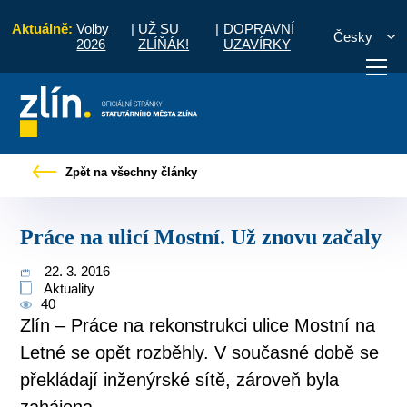
Aktuálně:
Volby
|
UŽ SU
|
DOPRAVNÍ
Česky
2026
ZLÍŇÁK!
UZAVÍRKY
Pro občany
Tiskové zprávy
Práce na ulicí Mostní. Už znovu začaly
Zpět na všechny články
otřebuji vyřídit
Potřebuji zaplatit
Diskuzní fór
Práce na ulicí Mostní. Už znovu začaly
22. 3. 2016
Aktuality
40
Zlín – Práce na rekonstrukci ulice Mostní na
Letné se opět rozběhly. V současné době se
překládají inženýrské sítě, zároveň byla
zahájena...