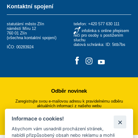
Kontaktní spojení
statutární město Zlín
telefon:
+420 577 630 111
náměstí Míru 12
infolinka s online přepisem
760 01 Zlín
řeči pro osoby s postižením
(
všechna kontaktní spojení
)
sluchu
datová schránka: ID: 5ttb7bs
IČO: 00283924
Odběr novinek
Zaregistrujte svou e-mailovou adresu k pravidelnému odběru
aktuálních informací z našeho webu
Informace o cookies!
Přihlásit se k odběru
Abychom vám usnadnili procházení stránek,
nabídli přizpůsobený obsah nebo reklamu a mohli