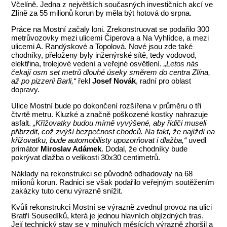
Včelíně. Jedna z největších současných investičních akcí ve
Zlíně za 55 milionů korun by měla být hotová do srpna.
Práce na Mostní začaly loni. Zrekonstruovat se podařilo 300
metrůvozovky mezi ulicemi Čiperova a Na Vyhlídce, a mezi
ulicemi A. Randýskové a Topolová. Nové jsou zde také
chodníky, přeloženy byly inženýrské sítě, tedy vodovod,
elektřina, trolejové vedení a veřejné osvětlení.
„Letos nás
čekají osm set metrů dlouhé úseky směrem do centra Zlína,
až po pizzerii Barli,“
řekl
Josef Novák
, radní pro oblast
dopravy.
Ulice Mostní bude po dokončení rozšířena v průměru o tři
čtvrtě metru. Kluzké a značně poškozené kostky nahrazuje
asfalt.
„Křižovatky budou mírně vyvýšené, aby řidiči museli
přibrzdit, což zvýší bezpečnost chodců. Na fakt, že najíždí na
křižovatku, bude automobilisty upozorňovat i dlažba,“
uvedl
primátor
Miroslav Adámek
. Dodal, že chodníky bude
pokrývat dlažba o velikosti 30x30 centimetrů.
Náklady na rekonstrukci se původně odhadovaly na 68
milionů korun. Radnici se však podařilo veřejným soutěžením
zakázky tuto cenu výrazně snížit.
Kvůli rekonstrukci Mostní se výrazně zvednul provoz na ulici
Bratří Sousedíků, která je jednou hlavních objízdných tras.
Její technický stav se v minulých měsících výrazně zhoršil a