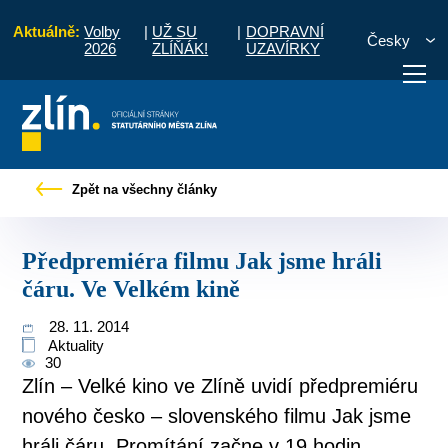
Aktuálně:
Volby
|
UŽ SU
|
DOPRAVNÍ
Česky
2026
ZLÍŇÁK!
UZAVÍRKY
iskové zprávy
Předpremiéra filmu Jak jsme hráli čáru. Ve Velkém kině
Zpět na všechny články
otřebuji vyřídit
Potřebuji zaplatit
Diskuzní fór
Předpremiéra filmu Jak jsme hráli
čáru. Ve Velkém kině
28. 11. 2014
Aktuality
30
Zlín – Velké kino ve Zlíně uvidí předpremiéru
nového česko – slovenského filmu Jak jsme
hráli čáru. Promítání začne v 19 hodin.