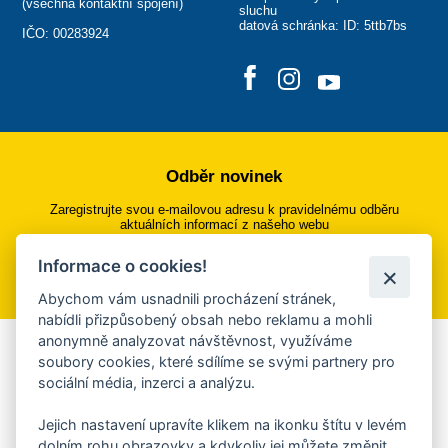
(
všechna kontaktní spojení
)
sluchu
datová schránka: ID: 5ttb7bs
IČO: 00283924
Odběr novinek
Zaregistrujte svou e-mailovou adresu k pravidelnému odběru
aktuálních informací z našeho webu
Informace o cookies!
Přihlásit se k odběru
Abychom vám usnadnili procházení stránek,
nabídli přizpůsobený obsah nebo reklamu a mohli
anonymně analyzovat návštěvnost, využíváme
Aplikace Mobilní rozhlas
soubory cookies, které sdílíme se svými partnery pro
sociální média, inzerci a analýzu.
Chcete dostávat do svého mobilu či mailu upozornění na
blížící se nebezpečí, odstávky, poruchy a výpadky energií,
Jejich nastavení upravíte klikem na ikonku štítu v levém
ankety, pozvánky na kulturní a sportovní akce?
dolním rohu obrazovky a kdykoliv jej můžete změnit.