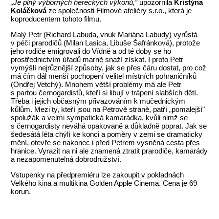
„Je plný výborných hereckých výkonů,“
upozornila
Kristýna
Koláčková
ze společnosti Filmové ateliéry s.r.o., která je
koproducentem tohoto filmu.
Malý Petr (Richard Labuda, vnuk Mariána Labudy) vyrůstá
v péči prarodičů (Milan Lasica, Libuše Šafránková), protože
jeho rodiče emigrovali do Vídně a od té doby se ho
prostřednictvím úřadů marně snaží získat. I proto Petr
vymýšlí nejrůznější způsoby, jak se přes čáru dostat, pro což
má čím dál menší pochopení velitel místních pohraničníků
(Ondřej Vetchý). Mnohem větší problémy má ale Petr
s partou černogardistů, kteří si libují v trápení slabších dětí.
Třeba i jejich občasným přivazováním k mučednickým
kůlům. Mezi ty, kteří jsou na Petrově straně, patří „pomalejší"
spolužák a velmi sympatická kamarádka, kvůli nimž se
s černogardisty neváhá opakovaně a důkladně poprat. Jak se
šedesátá léta chýlí ke konci a poměry v zemi se dramaticky
mění, otevře se nakonec i před Petrem vysněná cesta přes
hranice. Vyrazit na ni ale znamená ztratit prarodiče, kamarády
a nezapomenutelná dobrodružství.
Vstupenky na předpremiéru lze zakoupit v pokladnách
Velkého kina a multikina Golden Apple Cinema. Cena je 69
korun.