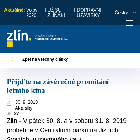
Aktuálně:
Volby
|
UŽ SU
|
DOPRAVNÍ
Česky
2026
ZLÍŇÁK!
UZAVÍRKY
 občany
Tiskové zprávy
Přijďte na závěrečné promítání letního kina
Zpět na všechny články
otřebuji vyřídit
Potřebuji zaplatit
Diskuzní fór
Přijďte na závěrečné promítání
letního kina
30. 8. 2019
Aktuality
27
Zlín - V pátek 30. 8. a v sobotu 31. 8. 2019
proběhne v Centrálním parku na Jižních
Svazích, u travnatého valu ...