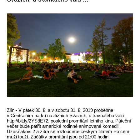
Zlín - V pátek 30. 8. a v sobotu 31. 8. 2019 proběhne
v Centrálním parku na Jižních Svazích, u travnatého valu
http://bit.ly/2YS8E72
, poslední promítání letního kina. Páteční
večer bude patřit americké rodinné animované komedii
Úžasňákovi 2 a zítra se rozloučíme českým filmem Po čem
muži touží. Začátky promítání jsou od 21:00 hodin.