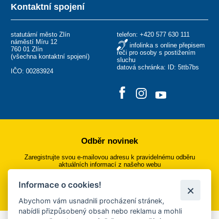
Kontaktní spojení
statutární město Zlín
telefon:
+420 577 630 111
náměstí Míru 12
infolinka s online přepisem
760 01 Zlín
řeči pro osoby s postižením
(
všechna kontaktní spojení
)
sluchu
datová schránka: ID: 5ttb7bs
IČO: 00283924
Odběr novinek
Zaregistrujte svou e-mailovou adresu k pravidelnému odběru
aktuálních informací z našeho webu
Informace o cookies!
Přihlásit se k odběru
Abychom vám usnadnili procházení stránek,
nabídli přizpůsobený obsah nebo reklamu a mohli