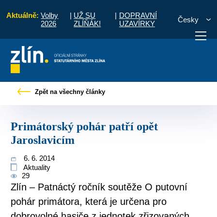
Aktuálně:
Volby
|
UŽ SU
|
DOPRAVNÍ
Česky
2026
ZLÍŇÁK!
UZAVÍRKY
o občany
Tiskové zprávy
Primátorský pohár patří opět Jaroslavicím
Zpět na všechny články
otřebuji vyřídit
Potřebuji zaplatit
Diskuzní fór
Primátorský pohár patří opět
Jaroslavicím
6. 6. 2014
Aktuality
29
Zlín – Patnáctý ročník soutěže O putovní
pohár primátora, která je určena pro
dobrovolné hasiče z jednotek zřizovaných