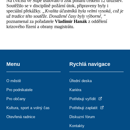
Na cvičišti ve Štípě usilovalo o zisk poháru celkem 12 družstev.
Soutěžilo se v disciplíně požární útok, připraveny byly i
speciální překážky.
„Kvalita účastníků byla velmi vysoká, což je
už tradice této soutěže. Dosažené časy byly výborné, “
poznamenal za pořadatele
Vladimír Hanák
z oddělení
krizového řízení a obrany magistrátu.
Menu
Rychlá navigace
O městě
Úřední deska
Pro podnikatele
Kariéra
Pro občany
Potřebuji vyřídit
Kultura, sport a volný čas
Potřebuji zaplatit
Otevřená radnice
Diskuzní fórum
Kontakty