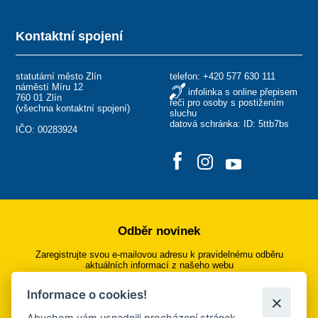
Kontaktní spojení
statutární město Zlín
telefon:
+420 577 630 111
náměstí Míru 12
infolinka s online přepisem
760 01 Zlín
řeči pro osoby s postižením
(
všechna kontaktní spojení
)
sluchu
datová schránka: ID: 5ttb7bs
IČO: 00283924
Odběr novinek
Zaregistrujte svou e-mailovou adresu k pravidelnému odběru
aktuálních informací z našeho webu
Informace o cookies!
Přihlásit se k odběru
Abychom vám usnadnili procházení stránek,