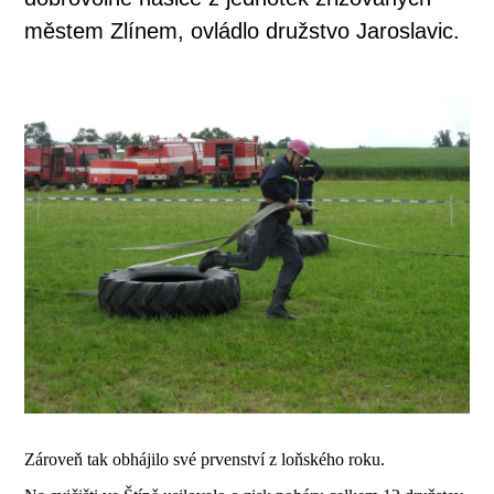
městem Zlínem, ovládlo družstvo Jaroslavic.
Zároveň tak obhájilo své prvenství z loňského roku.