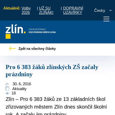
Aktuálně:
Volby
|
UŽ SU
|
DOPRAVNÍ
Česky
2026
ZLÍŇÁK!
UZAVÍRKY
any
Tiskové zprávy
Pro 6 383 žáků zlínských ZŠ začaly prázdniny
Zpět na všechny články
otřebuji vyřídit
Potřebuji zaplatit
Diskuzní fór
Pro 6 383 žáků zlínských ZŠ začaly
prázdniny
30. 6. 2016
Aktuality
18
Zlín – Pro 6 383 žáků ze 13 základních škol
zřizovaných městem Zlín dnes skončil školní
rok. A začaly jim prázdniny.