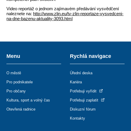
Video reportáž o jednom zajímavém předávání vysvědčení
naleznete na:
http://www.zlin.eu/tv-zlin-reportaze-vysvedceni-
na-dne-bazenu-aktuality-3093.html
Menu
Rychlá navigace
O městě
Úřední deska
Pro podnikatele
Kariéra
Pro občany
Potřebuji vyřídit
Kultura, sport a volný čas
Potřebuji zaplatit
Otevřená radnice
Diskuzní fórum
Kontakty