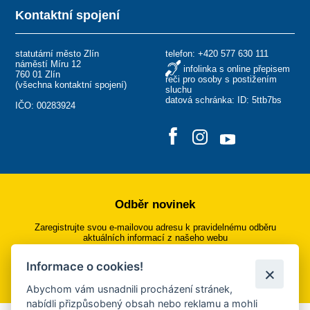
Kontaktní spojení
statutární město Zlín
telefon:
+420 577 630 111
náměstí Míru 12
infolinka s online přepisem
760 01 Zlín
řeči pro osoby s postižením
(
všechna kontaktní spojení
)
sluchu
datová schránka: ID: 5ttb7bs
IČO: 00283924
Odběr novinek
Zaregistrujte svou e-mailovou adresu k pravidelnému odběru
aktuálních informací z našeho webu
Informace o cookies!
Přihlásit se k odběru
Abychom vám usnadnili procházení stránek,
nabídli přizpůsobený obsah nebo reklamu a mohli