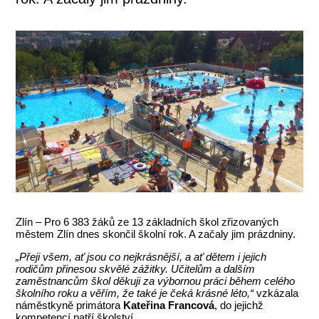
Zlín – Pro 6 383 žáků ze 13 základních škol zřizovaných
městem Zlín dnes skončil školní rok. A začaly jim prázdniny.
„Přeji všem, ať jsou co nejkrásnější, a ať dětem i jejich
rodičům přinesou skvělé zážitky. Učitelům a dalším
zaměstnancům škol děkuji za výbornou práci během celého
školního roku a věřím, že také je čeká krásné léto,“
vzkázala
náměstkyně primátora
Kateřina Francová
, do jejichž
kompetencí patří školství.