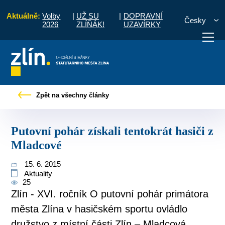
Aktuálně:
Volby
|
UŽ SU
|
DOPRAVNÍ
Česky
2026
ZLÍŇÁK!
UZAVÍRKY
Tiskové zprávy
Putovní pohár získali tentokrát hasiči z Mladcové
Zpět na všechny články
otřebuji vyřídit
Potřebuji zaplatit
Diskuzní fór
Putovní pohár získali tentokrát hasiči z
Mladcové
15. 6. 2015
Aktuality
25
Zlín - XVI. ročník O putovní pohár primátora
města Zlína v hasičském sportu ovládlo
družstvo z místní části Zlín – Mladcová.