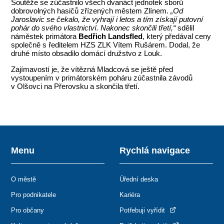
Soutěže se zúčastnilo všech dvanáct jednotek sborů
dobrovolných hasičů zřízených městem Zlínem.
„Od
Jaroslavic se čekalo, že vyhrají i letos a tím získají putovní
pohár do svého vlastnictví. Nakonec skončili třetí,“
sdělil
náměstek primátora
Bedřich Landsfled
, který předával ceny
společně s ředitelem HZS ZLK Vítem Rušárem. Dodal, že
druhé místo obsadilo domácí družstvo z Louk.
Zajímavostí je, že vítězná Mladcová se ještě před
vystoupením v primátorském poháru zúčastnila závodů
v Olšovci na Přerovsku a skončila třetí.
Menu
Rychlá navigace
O městě
Úřední deska
Pro podnikatele
Kariéra
Pro občany
Potřebuji vyřídit