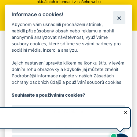
aktuálních informací z našeho webu
Informace o cookies!
Přihlásit se k odběru
Abychom vám usnadnili procházení stránek,
nabídli přizpůsobený obsah nebo reklamu a mohli
anonymně analyzovat návštěvnost, využíváme
Aplikace Mobilní rozhlas
soubory cookies, které sdílíme se svými partnery pro
sociální média, inzerci a analýzu.
Chcete dostávat do svého mobilu či mailu upozornění na
blížící se nebezpečí, odstávky, poruchy a výpadky energií,
Jejich nastavení upravíte klikem na ikonku štítu v levém
ankety, pozvánky na kulturní a sportovní akce?
dolním rohu obrazovky a kdykoliv jej můžete změnit.
Více informací o aplikaci
Podrobnější informace najdete v našich Zásadách
ochrany osobních údajů a používání souborů cookies.
Souhlasíte s používáním cookies?
© 2026 Magistrát města Zlína
Prohlášení o používání cookies
Ano, souhlasím
všechna práva vyhrazena
Ochrana osobních údajů
Prohlášení o přístupnosti
Podněty k webovým stránkám
Kontakt:
webmaster@zlin.eu
Nesouhlasím