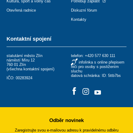
Kultura, sport a volný čas
Potřebuji zaplatit
Otevřená radnice
Diskuzní fórum
Kontakty
Kontaktní spojení
statutární město Zlín
telefon:
+420 577 630 111
náměstí Míru 12
infolinka s online přepisem
760 01 Zlín
řeči pro osoby s postižením
(
všechna kontaktní spojení
)
sluchu
datová schránka: ID: 5ttb7bs
IČO: 00283924
Odběr novinek
Zaregistrujte svou e-mailovou adresu k pravidelnému odběru