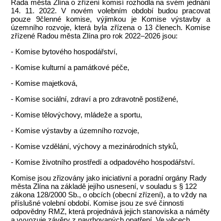
Rada města Zlína o zřízení komisí rozhodla na svém jednání
14. 11. 2022. V novém volebním období budou pracovat
pouze 9členné komise, výjimkou je Komise výstavby a
územního rozvoje, která byla zřízena o 13 členech. Komise
zřízené Radou města Zlína pro rok 2022–2026 jsou:
- Komise bytového hospodářství,
- Komise kulturní a památkové péče,
- Komise majetková,
- Komise sociální, zdraví a pro zdravotně postižené,
- Komise tělovýchovy, mládeže a sportu,
- Komise výstavby a územního rozvoje,
- Komise vzdělání, výchovy a mezinárodních styků,
- Komise životního prostředí a odpadového hospodářství.
Komise jsou zřizovány jako iniciativní a poradní orgány Rady
města Zlína na základě jejího usnesení, v souladu s § 122
zákona 128/2000 Sb., o obcích (obecní zřízení), a to vždy na
příslušné volební období. Komise jsou ze své činnosti
odpovědny RMZ, která projednává jejich stanoviska a náměty
a vyvozuje závěry z navrhovaných opatření. Ve věcech