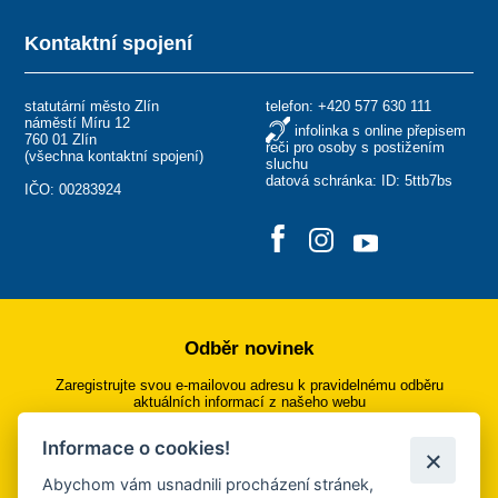
Kontaktní spojení
statutární město Zlín
telefon:
+420 577 630 111
náměstí Míru 12
infolinka s online přepisem
760 01 Zlín
řeči pro osoby s postižením
(
všechna kontaktní spojení
)
sluchu
datová schránka: ID: 5ttb7bs
IČO: 00283924
Odběr novinek
Zaregistrujte svou e-mailovou adresu k pravidelnému odběru
aktuálních informací z našeho webu
Informace o cookies!
Přihlásit se k odběru
Abychom vám usnadnili procházení stránek,