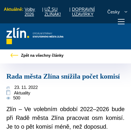
Aktuálně:
Volby
|
UŽ SU
|
DOPRAVNÍ
Česky
2026
ZLÍŇÁK!
UZAVÍRKY
Pro občany
Tiskové zprávy
Rada města Zlína snížila počet komisí
Zpět na všechny články
otřebuji vyřídit
Potřebuji zaplatit
Diskuzní fór
Rada města Zlína snížila počet komisí
23. 11. 2022
Aktuality
500
Zlín – Ve volebním období 2022–2026 bude
při Radě města Zlína pracovat osm komisí.
Je to o pět komisí méně, než doposud.