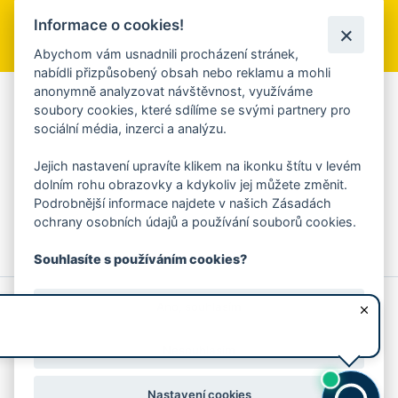
Informace o cookies!
Přihlásit se k odběru
Abychom vám usnadnili procházení stránek,
nabídli přizpůsobený obsah nebo reklamu a mohli
anonymně analyzovat návštěvnost, využíváme
Aplikace Mobilní rozhlas
soubory cookies, které sdílíme se svými partnery pro
sociální média, inzerci a analýzu.
Chcete dostávat do svého mobilu či mailu upozornění na
blížící se nebezpečí, odstávky, poruchy a výpadky energií,
Jejich nastavení upravíte klikem na ikonku štítu v levém
ankety, pozvánky na kulturní a sportovní akce?
dolním rohu obrazovky a kdykoliv jej můžete změnit.
Více informací o aplikaci
Podrobnější informace najdete v našich Zásadách
ochrany osobních údajů a používání souborů cookies.
Souhlasíte s používáním cookies?
© 2026 Magistrát města Zlína
Prohlášení o používání cookies
Ano, souhlasím
všechna práva vyhrazena
Ochrana osobních údajů
Prohlášení o přístupnosti
Podněty k webovým stránkám
Kontakt:
webmaster@zlin.eu
Nesouhlasím
Nastavení cookies