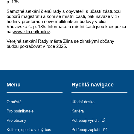
p. 135.
Samotné setkání členů rady s obyvateli, s účastí zástupců
odborů magistrátu a komise místní části, pak naváže v 17
hodin v prostorách nové multifunkční budovy v ulici
Václavská č. p. 185. Informace o místní části jsou k dispozici
na
www.zlin.eu/kudlov
.
Veřejná setkání Rady města Zlína se zlínskými občany
budou pokračovat v roce 2025.
Menu
Rychlá navigace
O městě
Úřední deska
Pro podnikatele
Kariéra
Pro občany
Potřebuji vyřídit
Kultura, sport a volný čas
Potřebuji zaplatit