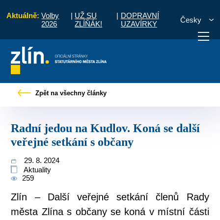
Aktuálně:
Volby
|
UŽ SU
|
DOPRAVNÍ
Česky
2026
ZLÍŇÁK!
UZAVÍRKY
právy
Radní jedou na Kudlov. Koná se další veřejné setkání s občany
Zpět na všechny články
otřebuji vyřídit
Potřebuji zaplatit
Diskuzní fór
Radní jedou na Kudlov. Koná se další
veřejné setkání s občany
29. 8. 2024
Aktuality
259
Zlín – Další veřejné setkání členů Rady
města Zlína s občany se koná v místní části