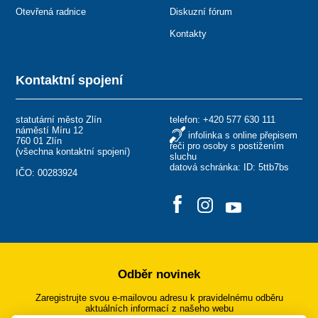
Otevřená radnice
Diskuzní fórum
Kontakty
Kontaktní spojení
statutární město Zlín
telefon:
+420 577 630 111
náměstí Míru 12
infolinka s online přepisem
760 01 Zlín
řeči pro osoby s postižením
(
všechna kontaktní spojení
)
sluchu
datová schránka: ID: 5ttb7bs
IČO: 00283924
Odběr novinek
Zaregistrujte svou e-mailovou adresu k pravidelnému odběru
aktuálních informací z našeho webu