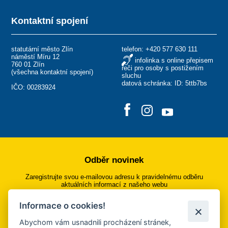
Kontaktní spojení
statutární město Zlín
telefon:
+420 577 630 111
náměstí Míru 12
infolinka s online přepisem
760 01 Zlín
řeči pro osoby s postižením
(
všechna kontaktní spojení
)
sluchu
datová schránka: ID: 5ttb7bs
IČO: 00283924
Odběr novinek
Zaregistrujte svou e-mailovou adresu k pravidelnému odběru
aktuálních informací z našeho webu
Informace o cookies!
Přihlásit se k odběru
Abychom vám usnadnili procházení stránek,