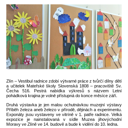
Zlín – Vestibul radnice zdobí výtvarné práce z tvůrčí dílny dětí
a učitelek Mateřské školy Slovenská 1808 – pracoviště Sv.
Čecha 516. Pestrá nabídka výkresů s názvem Letní
pohádková krajina je volně přístupná do konce měsíce září.
Druhá výstavka je jen malou ochutnávkou muzejní výstavy
Příběh železa aneb železo v přírodě, dějinách a experimentu.
Exponáty jsou vystaveny ve vitríně v 1. patře radnice. Velká
expozice je nainstalovaná v sídle Muzea jihovýchodní
Moravy ve Zlíně ve 14. budově a bude k vidění do 10. ledna.