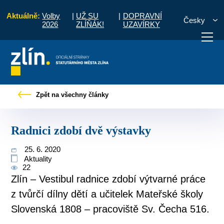
Aktuálně:
Volby
|
UŽ SU
|
DOPRAVNÍ
Česky
2026
ZLÍŇÁK!
UZAVÍRKY
Úvod
Pro občany
Tiskové zprávy
Radnici zdobí dvě výstavky
Zpět na všechny články
otřebuji vyřídit
Potřebuji zaplatit
Diskuzní fór
Radnici zdobí dvě výstavky
25. 6. 2020
Aktuality
22
Zlín – Vestibul radnice zdobí výtvarné práce
z tvůrčí dílny dětí a učitelek Mateřské školy
Slovenská 1808 – pracoviště Sv. Čecha 516.