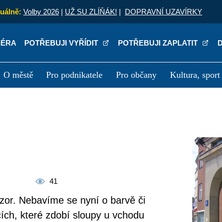
uálně:
Volby 2026
|
UŽ SU ZLÍŇÁK!
|
DOPRAVNÍ UZAVÍRKY
IÉRA
POTŘEBUJI VYŘÍDIT
POTŘEBUJI ZAPLATIT
O městě
Pro podnikatele
Pro občany
Kultura, sport
a
Kariéra
P
41
zor. Nebavíme se nyní o barvě či
cích, které zdobí sloupy u vchodu