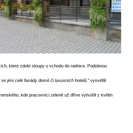
acích, které zdobí sloupy u vchodu do radnice. Podobnou
se jimi celé fasády domů či luxusních hotelů,“
vysvětlil
menského, kde pracovníci zeleně už dříve vytvořili z květin