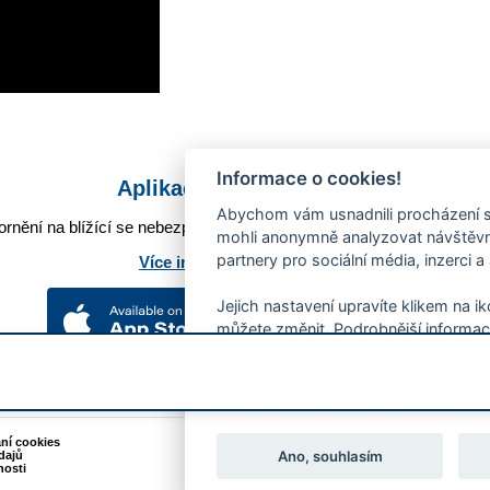
Informace o cookies!
Aplikace Mobilní rozhlas
Abychom vám usnadnili procházení s
rnění na blížící se nebezpečí, odstávky, poruchy a výpadky energií,
mohli anonymně analyzovat návštěvno
partnery pro sociální média, inzerci a
Více informací o aplikaci
Jejich nastavení upravíte klikem na i
můžete změnit. Podrobnější informac
používání souborů cookies.
Souhlasíte s používáním cookies?
ání cookies
Podněty k webovým stránkám
Ano, souhlasím
dajů
Kontakt:
webmaster@zlin.eu
nosti