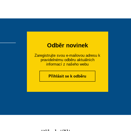
Odběr novinek
Zaregistrujte svou e-mailovou adresu k
pravidelnému odběru aktuálních
informací z našeho webu
Přihlásit se k odběru