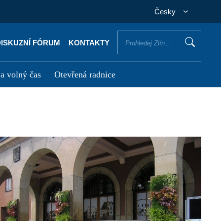
Česky
DISKUZNÍ FÓRUM
KONTAKTY
 a volný čas
Otevřená radnice
otřebuji vyřídit
Potřebuji zaplatit