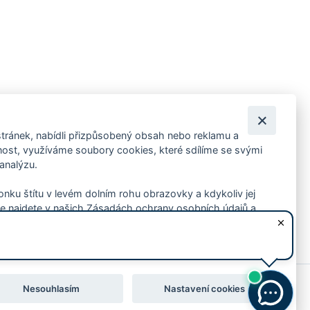
tránek, nabídli přizpůsobený obsah nebo reklamu a
 ankety, pozvánky na kulturní a sportovní akce?
st, využíváme soubory cookies, které sdílíme se svými
 analýzu.
konku štítu v levém dolním rohu obrazovky a kdykoliv jej
e najdete v našich Zásadách ochrany osobních údajů a
Nesouhlasím
Nastavení cookies