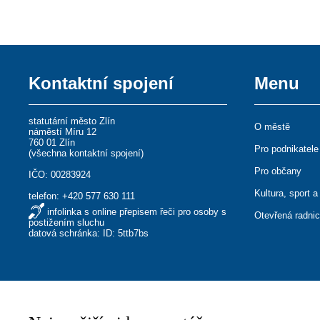
Kontaktní spojení
Menu
statutární město Zlín
O městě
náměstí Míru 12
760 01 Zlín
Pro podnikatele
(
všechna kontaktní spojení
)
Pro občany
IČO: 00283924
Kultura, sport a
telefon:
+420 577 630 111
infolinka s online přepisem řeči pro osoby s
Otevřená radni
postižením sluchu
datová schránka: ID: 5ttb7bs