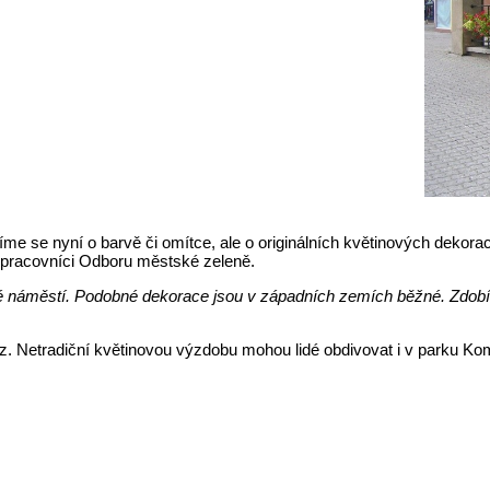
íme se nyní o barvě či omítce, ale o originálních květinových dekor
 pracovníci Odboru městské zeleně.
nské náměstí. Podobné dekorace jsou v západních zemích běžné. Zdobí 
braz. Netradiční květinovou výzdobu mohou lidé obdivovat i v parku Ko