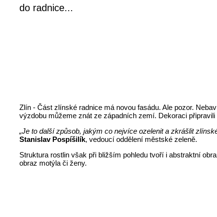
do radnice...
Zlín - Část zlínské radnice má novou fasádu. Ale pozor. Nebav
výzdobu můžeme znát ze západních zemí. Dekoraci připravili
„Je to další způsob, jakým co nejvíce ozelenit a zkrášlit zlí
Stanislav Pospíšilík
, vedoucí oddělení městské zeleně.
Struktura rostlin však při bližším pohledu tvoří i abstraktní o
obraz motýla či ženy.