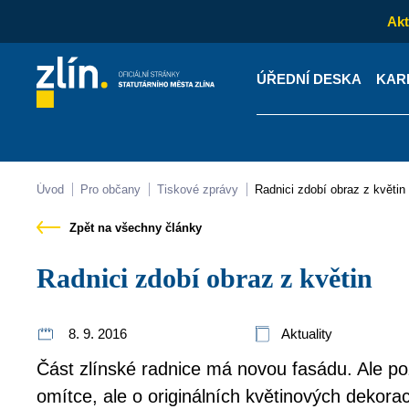
Akt
ÚŘEDNÍ DESKA
KAR
Kontakty
Úřední desk
Úvod
Pro občany
Tiskové zprávy
Radnici zdobí obraz z květin
Zpět na všechny články
Radnici zdobí obraz z květin
8. 9. 2016
Aktuality
Část zlínské radnice má novou fasádu. Ale po
omítce, ale o originálních květinových dekora