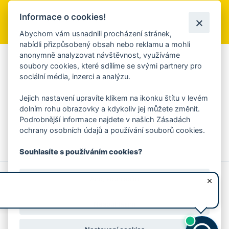
Informace o cookies!
Přihlásit se k odběru
Abychom vám usnadnili procházení stránek,
nabídli přizpůsobený obsah nebo reklamu a mohli
anonymně analyzovat návštěvnost, využíváme
Aplikace Mobilní rozhlas
soubory cookies, které sdílíme se svými partnery pro
sociální média, inzerci a analýzu.
Chcete dostávat do svého mobilu či mailu upozornění na
blížící se nebezpečí, odstávky, poruchy a výpadky energií,
Jejich nastavení upravíte klikem na ikonku štítu v levém
ankety, pozvánky na kulturní a sportovní akce?
dolním rohu obrazovky a kdykoliv jej můžete změnit.
Více informací o aplikaci
Podrobnější informace najdete v našich Zásadách
ochrany osobních údajů a používání souborů cookies.
Souhlasíte s používáním cookies?
© 2026 Magistrát města Zlína
Prohlášení o používání cookies
Ano, souhlasím
všechna práva vyhrazena
Ochrana osobních údajů
Prohlášení o přístupnosti
Podněty k webovým stránkám
Kontakt:
webmaster@zlin.eu
Nesouhlasím