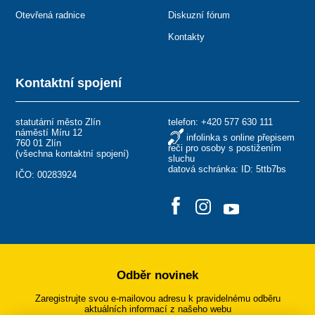
Otevřená radnice
Diskuzní fórum
Kontakty
Kontaktní spojení
statutární město Zlín
telefon:
+420 577 630 111
náměstí Míru 12
infolinka s online přepisem
760 01 Zlín
řeči pro osoby s postižením
(
všechna kontaktní spojení
)
sluchu
datová schránka: ID: 5ttb7bs
IČO: 00283924
Odběr novinek
Zaregistrujte svou e-mailovou adresu k pravidelnému odběru
aktuálních informací z našeho webu