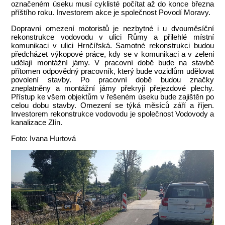
označeném úseku musí cyklisté počítat až do konce března
příštího roku. Investorem akce je společnost Povodí Moravy.
Dopravní omezení motoristů je nezbytné i u dvouměsíční
rekonstrukce vodovodu v ulici Růmy a přilehlé místní
komunikaci v ulici Hrnčířská. Samotné rekonstrukci budou
předcházet výkopové práce, kdy se v komunikaci a v zeleni
udělají montážní jámy. V pracovní době bude na stavbě
přítomen odpovědný pracovník, který bude vozidlům udělovat
povolení stavby. Po pracovní době budou značky
zneplatněny a montážní jámy překryjí přejezdové plechy.
Přístup ke všem objektům v řešeném úseku bude zajištěn po
celou dobu stavby. Omezení se týká měsíců září a říjen.
Investorem rekonstrukce vodovodu je společnost Vodovody a
kanalizace Zlín.
Foto: Ivana Hurtová