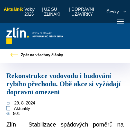
Aktuálně:
Volby
|
UŽ SU
|
DOPRAVNÍ
Česky
2026
ZLÍŇÁK!
UZAVÍRKY
du i budování rybího přechodu. Obě akce si vyžádají dopravní omezení
Zpět na všechny články
otřebuji vyřídit
Potřebuji zaplatit
Diskuzní fór
Rekonstrukce vodovodu i budování
rybího přechodu. Obě akce si vyžádají
dopravní omezení
29. 8. 2024
Aktuality
801
Zlín –
Stabilizace spádových poměrů na