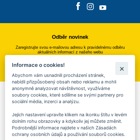
Odběr novinek
Zaregistrujte svou e-mailovou adresu k pravidelnému odběru
aktuálních informací z našeho webu
Informace o cookies!
Přihlásit se k odběru
Abychom vám usnadnili procházení stránek,
nabídli přizpůsobený obsah nebo reklamu a mohli
anonymně analyzovat návštěvnost, využíváme
Aplikace Mobilní rozhlas
soubory cookies, které sdílíme se svými partnery pro
sociální média, inzerci a analýzu.
Chcete dostávat do svého mobilu či mailu upozornění na
blížící se nebezpečí, odstávky, poruchy a výpadky energií,
Jejich nastavení upravíte klikem na ikonku štítu v levém
ankety, pozvánky na kulturní a sportovní akce?
dolním rohu obrazovky a kdykoliv jej můžete změnit.
Více informací o aplikaci
Podrobnější informace najdete v našich Zásadách
ochrany osobních údajů a používání souborů cookies.