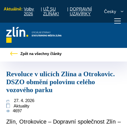
Aktuálně:
Volby
|
UŽ SU
|
DOPRAVNÍ
Česky
2026
ZLÍŇÁK!
UZAVÍRKY
ulicích Zlína a Otrokovic. DSZO obmění polovinu celého vozového parku
Zpět na všechny články
otřebuji vyřídit
Potřebuji zaplatit
Diskuzní fór
Revoluce v ulicích Zlína a Otrokovic.
DSZO obmění polovinu celého
vozového parku
27. 4. 2026
Aktuality
4697
Zlín, Otrokovice – Dopravní společnost Zlín –