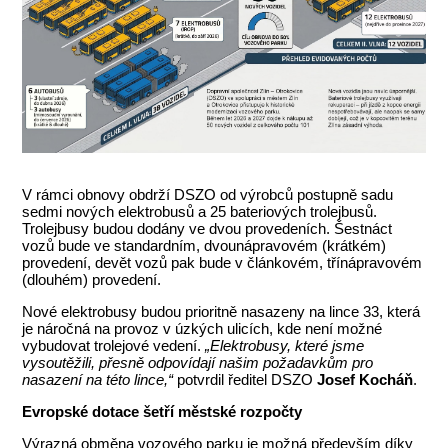
V rámci obnovy obdrží DSZO od výrobců postupně sadu
sedmi nových elektrobusů a 25 bateriových trolejbusů.
Trolejbusy budou dodány ve dvou provedeních. Šestnáct
vozů bude ve standardním, dvounápravovém (krátkém)
provedení, devět vozů pak bude v článkovém, třínápravovém
(dlouhém) provedení.
Nové elektrobusy budou prioritně nasazeny na lince 33, která
je náročná na provoz v úzkých ulicích, kde není možné
vybudovat trolejové vedení.
„Elektrobusy, které jsme
vysoutěžili, přesně odpovídají našim požadavkům pro
nasazení na této lince,“
potvrdil ředitel DSZO
Josef Kocháň
.
Evropské dotace šetří městské rozpočty
Výrazná obměna vozového parku je možná především díky