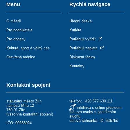
Menu
Rychlá navigace
O městě
Úřední deska
Pro podnikatele
Kariéra
Pro občany
Potřebuji vyřídit
Kultura, sport a volný čas
Potřebuji zaplatit
Otevřená radnice
Diskuzní fórum
Kontakty
Kontaktní spojení
statutární město Zlín
telefon:
+420 577 630 111
náměstí Míru 12
infolinka s online přepisem
760 01 Zlín
řeči pro osoby s postižením
(
všechna kontaktní spojení
)
sluchu
datová schránka: ID: 5ttb7bs
IČO: 00283924