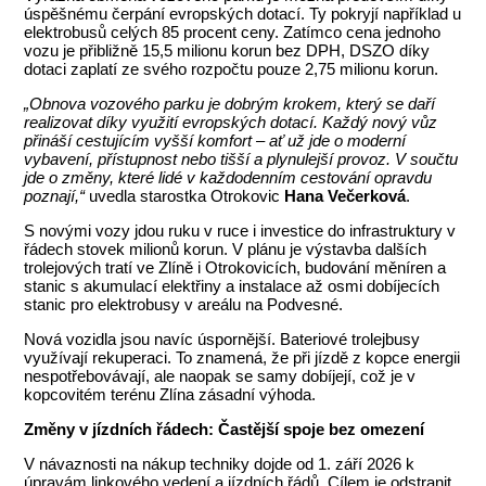
úspěšnému čerpání evropských dotací. Ty pokryjí například u
elektrobusů celých 85 procent ceny. Zatímco cena jednoho
vozu je přibližně 15,5 milionu korun bez DPH, DSZO díky
dotaci zaplatí ze svého rozpočtu pouze 2,75 milionu korun.
„Obnova vozového parku je dobrým krokem, který se daří
realizovat díky využití evropských dotací. Každý nový vůz
přináší cestujícím vyšší komfort – ať už jde o moderní
vybavení, přístupnost nebo tišší a plynulejší provoz. V součtu
jde o změny, které lidé v každodenním cestování opravdu
poznají,“
uvedla starostka Otrokovic
Hana Večerková
.
S novými vozy jdou ruku v ruce i investice do infrastruktury v
řádech stovek milionů korun. V plánu je výstavba dalších
trolejových tratí ve Zlíně i Otrokovicích, budování měníren a
stanic s akumulací elektřiny a instalace až osmi dobíjecích
stanic pro elektrobusy v areálu na Podvesné.
Nová vozidla jsou navíc úspornější. Bateriové trolejbusy
využívají rekuperaci. To znamená, že při jízdě z kopce energii
nespotřebovávají, ale naopak se samy dobíjejí, což je v
kopcovitém terénu Zlína zásadní výhoda.
Změny v jízdních řádech: Častější spoje bez omezení
V návaznosti na nákup techniky dojde od 1. září 2026 k
úpravám linkového vedení a jízdních řádů. Cílem je odstranit