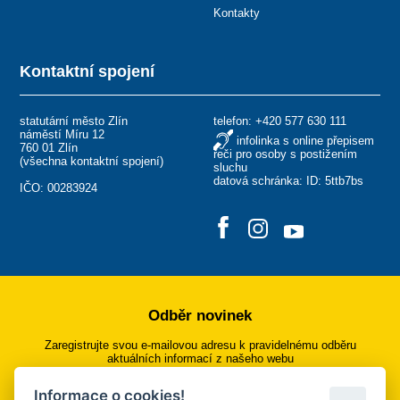
Kontakty
Kontaktní spojení
statutární město Zlín
telefon:
+420 577 630 111
náměstí Míru 12
infolinka s online přepisem
760 01 Zlín
řeči pro osoby s postižením
(
všechna kontaktní spojení
)
sluchu
datová schránka: ID: 5ttb7bs
IČO: 00283924
Odběr novinek
Zaregistrujte svou e-mailovou adresu k pravidelnému odběru
aktuálních informací z našeho webu
Informace o cookies!
Přihlásit se k odběru