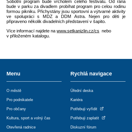
Sobotní program bude vrcholem celého festivalu. Od rána
bude v parku za divadlem probíhat program pro celou rodinu
formou pikniku. Přichystány jsou sportovní a výtvarné aktivity
ve spolupráci s MDZ a DDM Astra. Nejen pro děti je
připraveno několik divadelních představení v šapito.
Více informací najdete na
www.setkanizlin.cz/cs
nebo
v přiloženém katalogu.
Menu
Rychlá navigace
O městě
Úřední deska
Pro podnikatele
Kariéra
Pro občany
Potřebuji vyřídit
Kultura, sport a volný čas
Potřebuji zaplatit
Otevřená radnice
Diskuzní fórum