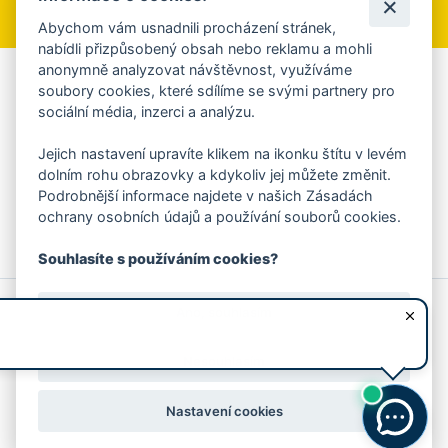
Abychom vám usnadnili procházení stránek,
nabídli přizpůsobený obsah nebo reklamu a mohli
anonymně analyzovat návštěvnost, využíváme
Aplikace Mobilní rozhlas
soubory cookies, které sdílíme se svými partnery pro
sociální média, inzerci a analýzu.
Chcete dostávat do svého mobilu či mailu upozornění na
blížící se nebezpečí, odstávky, poruchy a výpadky energií,
Jejich nastavení upravíte klikem na ikonku štítu v levém
ankety, pozvánky na kulturní a sportovní akce?
dolním rohu obrazovky a kdykoliv jej můžete změnit.
Více informací o aplikaci
Podrobnější informace najdete v našich Zásadách
ochrany osobních údajů a používání souborů cookies.
Souhlasíte s používáním cookies?
© 2026 Magistrát města Zlína
Prohlášení o používání cookies
Ano, souhlasím
všechna práva vyhrazena
Ochrana osobních údajů
Prohlášení o přístupnosti
Podněty k webovým stránkám
Kontakt:
webmaster@zlin.eu
Nesouhlasím
Nastavení cookies