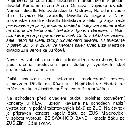
Připravena je celá řada divadelních představení v podání
divadel Komorní scéna Aréna Ostrava, Dejvické divadlo,
Národní divadlo Moravskoslezské Ostrava, Národní divadlo
Brno, Divadlo Na zábradlí, Divadlo A. Bagára v Nitre,
Slovenské národné divadlo Bratislava a další.
„I když řada
představení je již vyprodaná, poslední lístky lze sehnat třeba
na drama Je třeba zabít Sekala s Igorem Barešem v titulní
roli, které je na programu ve čtvrtek 19. 5. v 19.00 ve Velkém
sále, nebo na Cenu facky Slováckého divadla. Tu uvedeme
v pátek 20. 5. v 19.00 ve Velkém sále,“
uvedla za Městské
divadlo Zlín
Veronika Jurčová
.
Nově festival nabízí unikátní několikadenní workshopy, které
jsou určené především pro studenty vysokých škol
s uměleckým zaměřením.
Další novinkou jsou neformální moderované besedy
s názvem Přijďte na Kávu s… Například ve čtvrtek se
můžete setkat s Jindřichem Štreitem a Petrem Vášou.
Na schodech před divadlem budou probíhat podvečerní
koncerty u kávy. Hudební kavárna na schodech nabízí
vystoupení v podání talentovaných žáků ze ZUŠ. Na čtvrtek
je připraven koncert kapely žáků ze ZUŠ Malenovice,
v sobotu vystoupí ZE-SWA-HOO BAND - kapela žáků ze
ZUŠ Zlín – Jižní svahy.